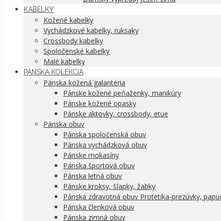
KABELKY
Kožené kabelky
Vychádzkové kabelky, ruksaky
Crossbody kabelky
Spoločenské kabelky
Malé kabelky
PÁNSKA KOLEKCIA
Pánska kožená galantéria
Pánske kožené peňaženky, manikúry
Pánske kožené opasky
Pánske aktovky, crossbody, etue
Pánska obuv
Pánska spoločenská obuv
Pánska vychádzková obuv
Pánske mokasíny
Pánska športová obuv
Pánska letná obuv
Pánske kroksy, šľapky, žabky
Pánska zdravotná obuv Protetika-prezúvky, papu
Pánska členková obuv
Pánska zimná obuv