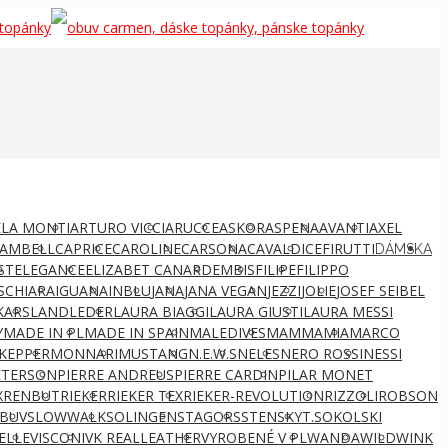
LA MONTI
ARTURO VICCI
ARUCCE
ASKOR
ASPENA
AVANTI
AXEL
AMBELL
CAPRICE
CAROLINE
CARSONA
CAVALDI
CEFIRUTTI
DÁMSKA
ST
ELEGANCE
ELIZABET CANARD
EMBIS
FILIPE
FILIPPO
S
CHIARA
IGUANA
INBLU
JANA
JANA VEGAN
JEZZI
JOLIE
JOSEF SEIBEL
KARS
LANDLEDER
LAURA BIAGGI
LAURA GIUSTI
LAURA MESSI
Y
MADE IN PL
MADE IN SPAIN
MALEDIVES
MAMMAMIA
MARCO
KEPPER
MONNARI
MUSTANG
N.E.W.S
NELES
NERO ROSSI
NESSI
ETERSON
PIERRE ANDREUS
PIERRE CARDIN
PILAR MONET
X
RENBUT
RIEKER
RIEKER TEX
RIEKER-REVOLUTION
RIZZOLI
ROBSON
BUV
SLOWWALK
SOLINGEN
STAGORS
STENSKY
T.SOKOLSKI
ELLE
VISCONI
VK REALLEATHER
VYROBENÉ V PL
WANDA
WILD
WINK