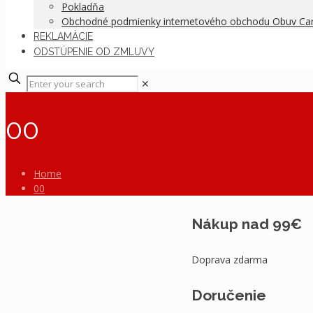
Pokladňa
Obchodné podmienky internetového obchodu Obuv C
REKLAMÁCIE
ODSTÚPENIE OD ZMLUVY
✕
00
Home
00
Nákup nad 99€
Doprava zdarma
Doručenie