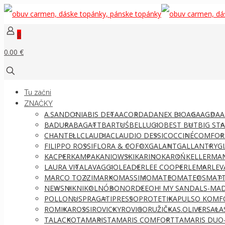
0
0.00 €
Tu začni
ZNAČKY
A.SANDONI
ABIS DETA
ACORD
ADANEX BIO
AGA
AGDA
A
BADURA
BAGATT
BARTUŚ
BELLUGIO
BEST BUT
BIG ST
CHANTELL
CLAUDIA
CLAUDIO DESSI
COCCINÉ
COMFOR
FILIPPO ROSSI
FLORA & CO
FOX
GALANT
GALLANTRY
G
KACPER
KAMPA
KANIOWSKI
KARINO
KAROŃ
KELLERMA
LAURA VITA
LAVAGGIO
LEADER
LEE COOPER
LEMAR
LEV
MARCO TOZZI
MARKO
MASSIMO
MATEO
MATEOS
MATT
NEWS
NIK
NIKOL
NÓBO
NORDEE
OH! MY SANDALS-MAD
POLLONUS
PRAGATI
PRESSO
PROTETIKA
PULSO KOMF
ROMIKA
ROSSI
ROVICKY
ROVIGO
RUŽIČKA
S.OLIVER
SALA
TALACKO
TAMARIS
TAMARIS COMFORT
TAMARIS DUO