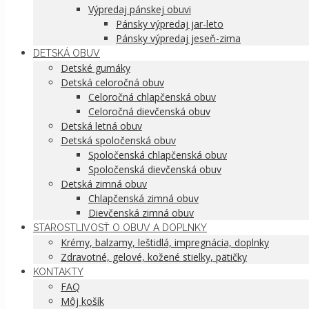
Výpredaj pánskej obuvi
Pánsky výpredaj jar-leto
Pánsky výpredaj jeseň-zima
DETSKÁ OBUV
Detské gumáky
Detská celoročná obuv
Celoročná chlapčenská obuv
Celoročná dievčenská obuv
Detská letná obuv
Detská spoločenská obuv
Spoločenská chlapčenská obuv
Spoločenská dievčenská obuv
Detská zimná obuv
Chlapčenská zimná obuv
Dievčenská zimná obuv
STAROSTLIVOSŤ O OBUV A DOPLNKY
Krémy, balzamy, leštidlá, impregnácia, doplnky
Zdravotné, gelové, kožené stielky, pätičky
KONTAKTY
FAQ
Môj košík