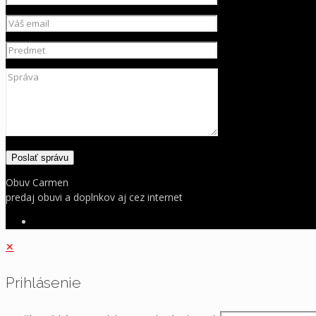
Obuv Carmen
predaj obuvi a doplnkov aj cez internet
✕
Prihlásenie