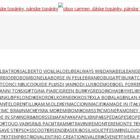
LBATROSS
ALBERTO VIOLLI
ALOELOE
ALWAYS WILD
ANABELLE
ANGE
AR
BIOECO
BOMBONELLA
BORSE IN PELLE
BRANCO
BUGATTI
BUKAT
C
T
CONCI NELI
COQUI
DE PLUS
DI JANNO
DI LUSSO
DUO
EGO
EL FORRE
IANNI TOSSI
GIFT
GINA PIACCI
GREEN BURRY
GREGORIO
HASBY
HELIO
NN
KLOP
KLONDIKE
KORDEL
KORNECKI
KOSTEX
LA BODA
LAGEN
LAN 
ANTE
LORENTI
LUKA
M.M.OLEKSY
MACCIONI
MACIEJKA
MADE IN ITAL
I
MC BRAUN
MCKEY
MIA MORE
MIDO
MIKO
MISSTIC
MONETA
MONEY 
E IN SPAIN
OR&MI
ORSSELIA
PAPAYA
PAPILION
PASS
PEDAG
PESCO
P
ORT
QUO-VADIS
R&B PACUT
RAMMIT
RAVINI
REMONTE
REMONTE TE
SAVE STEP
SC+S
SCOOTER
SENOZA
SER.GO
SILHOUETTE
SIMEN
SLOVO
-TEX
TEMPOS
TRIO
VALENTINO CREATIONS
VALERIAŚ
VENETTI
VERA P