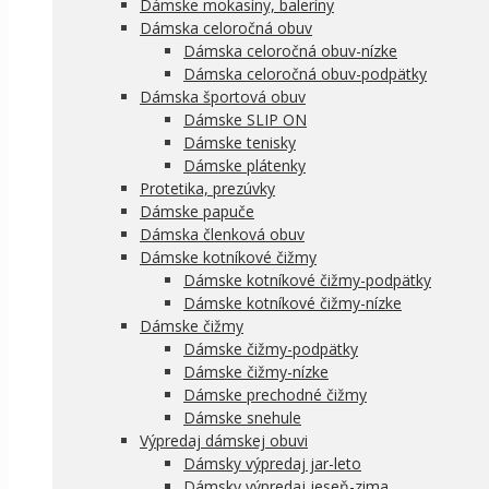
Dámske mokasíny, baleríny
Dámska celoročná obuv
Dámska celoročná obuv-nízke
Dámska celoročná obuv-podpätky
Dámska športová obuv
Dámske SLIP ON
Dámske tenisky
Dámske plátenky
Protetika, prezúvky
Dámske papuče
Dámska členková obuv
Dámske kotníkové čižmy
Dámske kotníkové čižmy-podpätky
Dámske kotníkové čižmy-nízke
Dámske čižmy
Dámske čižmy-podpätky
Dámske čižmy-nízke
Dámske prechodné čižmy
Dámske snehule
Výpredaj dámskej obuvi
Dámsky výpredaj jar-leto
Dámsky výpredaj jeseň-zima