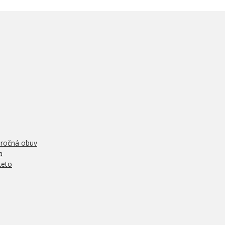
oročná obuv
a
Leto