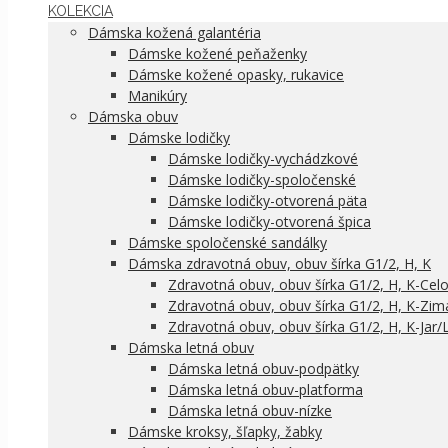
KOLEKCIA
Dámska kožená galantéria
Dámske kožené peňaženky
Dámske kožené opasky, rukavice
Manikúry
Dámska obuv
Dámske lodičky
Dámske lodičky-vychádzkové
Dámske lodičky-spoločenské
Dámske lodičky-otvorená päta
Dámske lodičky-otvorená špica
Dámske spoločenské sandálky
Dámska zdravotná obuv, obuv šírka G1/2, H, K
Zdravotná obuv, obuv šírka G1/2, H, K-Cel
Zdravotná obuv, obuv šírka G1/2, H, K-Zim
Zdravotná obuv, obuv šírka G1/2, H, K-Jar/
Dámska letná obuv
Dámska letná obuv-podpätky
Dámska letná obuv-platforma
Dámska letná obuv-nízke
Dámske kroksy, šľapky, žabky