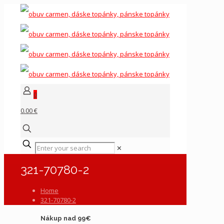
0
0.00 €
✕
321-70780-2
Home
321-70780-2
Nákup nad 99€