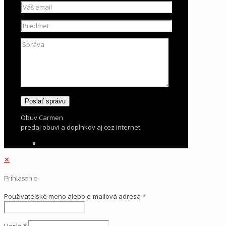
Obuv Carmen
predaj obuvi a doplnkov aj cez internet
✕
Prihlásenie
Používateľské meno alebo e-mailová adresa
*
Heslo
*