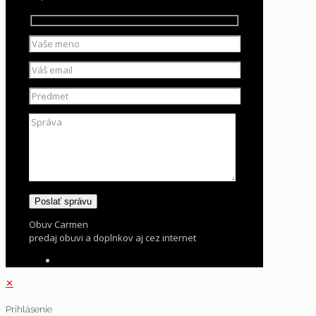
Obuv Carmen
predaj obuvi a doplnkov aj cez internet
✕
Prihlásenie