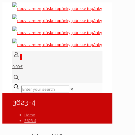
0
0.00 €
✕
3623-4
Home
3623-4