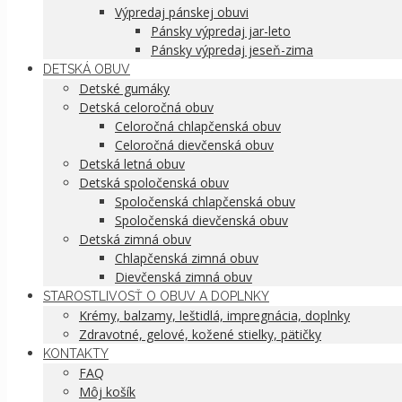
Výpredaj pánskej obuvi
Pánsky výpredaj jar-leto
Pánsky výpredaj jeseň-zima
DETSKÁ OBUV
Detské gumáky
Detská celoročná obuv
Celoročná chlapčenská obuv
Celoročná dievčenská obuv
Detská letná obuv
Detská spoločenská obuv
Spoločenská chlapčenská obuv
Spoločenská dievčenská obuv
Detská zimná obuv
Chlapčenská zimná obuv
Dievčenská zimná obuv
STAROSTLIVOSŤ O OBUV A DOPLNKY
Krémy, balzamy, leštidlá, impregnácia, doplnky
Zdravotné, gelové, kožené stielky, pätičky
KONTAKTY
FAQ
Môj košík