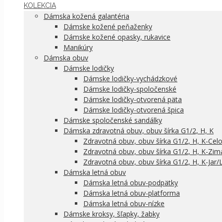
KOLEKCIA
Dámska kožená galantéria
Dámske kožené peňaženky
Dámske kožené opasky, rukavice
Manikúry
Dámska obuv
Dámske lodičky
Dámske lodičky-vychádzkové
Dámske lodičky-spoločenské
Dámske lodičky-otvorená päta
Dámske lodičky-otvorená špica
Dámske spoločenské sandálky
Dámska zdravotná obuv, obuv šírka G1/2, H, K
Zdravotná obuv, obuv šírka G1/2, H, K-Cel
Zdravotná obuv, obuv šírka G1/2, H, K-Zim
Zdravotná obuv, obuv šírka G1/2, H, K-Jar/
Dámska letná obuv
Dámska letná obuv-podpätky
Dámska letná obuv-platforma
Dámska letná obuv-nízke
Dámske kroksy, šľapky, žabky