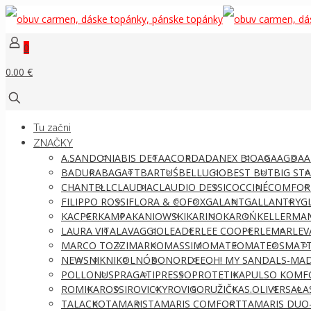
0
0.00 €
Tu začni
ZNAČKY
A.SANDONI
ABIS DETA
ACORD
ADANEX BIO
AGA
AGDA
A
BADURA
BAGATT
BARTUŚ
BELLUGIO
BEST BUT
BIG ST
CHANTELL
CLAUDIA
CLAUDIO DESSI
COCCINÉ
COMFOR
FILIPPO ROSSI
FLORA & CO
FOX
GALANT
GALLANTRY
G
KACPER
KAMPA
KANIOWSKI
KARINO
KAROŃ
KELLERMA
LAURA VITA
LAVAGGIO
LEADER
LEE COOPER
LEMAR
LEV
MARCO TOZZI
MARKO
MASSIMO
MATEO
MATEOS
MATT
NEWS
NIK
NIKOL
NÓBO
NORDEE
OH! MY SANDALS-MAD
POLLONUS
PRAGATI
PRESSO
PROTETIKA
PULSO KOMF
ROMIKA
ROSSI
ROVICKY
ROVIGO
RUŽIČKA
S.OLIVER
SALA
TALACKO
TAMARIS
TAMARIS COMFORT
TAMARIS DUO