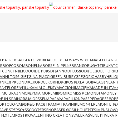
LBATROSS
ALBERTO VIOLLI
ALOELOE
ALWAYS WILD
ANABELLE
ANGE
AR
BIOECO
BOMBONELLA
BORSE IN PELLE
BRANCO
BUGATTI
BUKAT
C
T
CONCI NELI
COQUI
DE PLUS
DI JANNO
DI LUSSO
DUO
EGO
EL FORRE
IANNI TOSSI
GIFT
GINA PIACCI
GREEN BURRY
GREGORIO
HASBY
HELIO
NN
KLOP
KLONDIKE
KORDEL
KORNECKI
KOSTEX
LA BODA
LAGEN
LAN 
ANTE
LORENTI
LUKA
M.M.OLEKSY
MACCIONI
MACIEJKA
MADE IN ITAL
I
MC BRAUN
MCKEY
MIA MORE
MIDO
MIKO
MISSTIC
MONETA
MONEY 
E IN SPAIN
OR&MI
ORSSELIA
PAPAYA
PAPILION
PASS
PEDAG
PESCO
P
ORT
QUO-VADIS
R&B PACUT
RAMMIT
RAVINI
REMONTE
REMONTE TE
SAVE STEP
SC+S
SCOOTER
SENOZA
SER.GO
SILHOUETTE
SIMEN
SLOVO
-TEX
TEMPOS
TRIO
VALENTINO CREATIONS
VALERIAŚ
VENETTI
VERA P