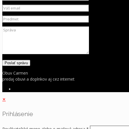
Obuv Carmen
predaj obuvi a doplnkov aj cez internet
✕
Prihlásenie
Používateľské meno alebo e-mailová adresa
*