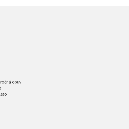
oročná obuv
a
Leto