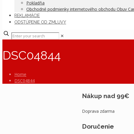
Pokladňa
Obchodné podmienky internetového obchodu Obuv C
REKLAMÁCIE
ODSTÚPENIE OD ZMLUVY
✕
DSC04844
Home
DSC04844
Nákup nad 99€
Doprava zdarma
Doručenie