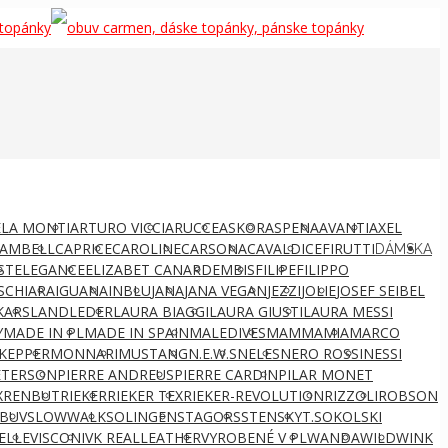
LA MONTI
ARTURO VICCI
ARUCCE
ASKOR
ASPENA
AVANTI
AXEL
AMBELL
CAPRICE
CAROLINE
CARSONA
CAVALDI
CEFIRUTTI
DÁMSKA
ST
ELEGANCE
ELIZABET CANARD
EMBIS
FILIPE
FILIPPO
S
CHIARA
IGUANA
INBLU
JANA
JANA VEGAN
JEZZI
JOLIE
JOSEF SEIBEL
KARS
LANDLEDER
LAURA BIAGGI
LAURA GIUSTI
LAURA MESSI
Y
MADE IN PL
MADE IN SPAIN
MALEDIVES
MAMMAMIA
MARCO
KEPPER
MONNARI
MUSTANG
N.E.W.S
NELES
NERO ROSSI
NESSI
ETERSON
PIERRE ANDREUS
PIERRE CARDIN
PILAR MONET
X
RENBUT
RIEKER
RIEKER TEX
RIEKER-REVOLUTION
RIZZOLI
ROBSON
BUV
SLOWWALK
SOLINGEN
STAGORS
STENSKY
T.SOKOLSKI
ELLE
VISCONI
VK REALLEATHER
VYROBENÉ V PL
WANDA
WILD
WINK