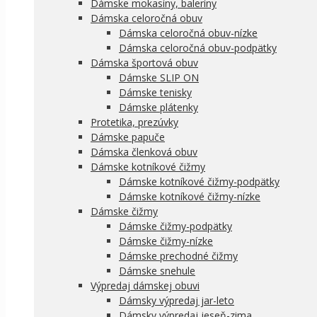
Dámske mokasíny, baleríny
Dámska celoročná obuv
Dámska celoročná obuv-nízke
Dámska celoročná obuv-podpätky
Dámska športová obuv
Dámske SLIP ON
Dámske tenisky
Dámske plátenky
Protetika, prezúvky
Dámske papuče
Dámska členková obuv
Dámske kotníkové čižmy
Dámske kotníkové čižmy-podpätky
Dámske kotníkové čižmy-nízke
Dámske čižmy
Dámske čižmy-podpätky
Dámske čižmy-nízke
Dámske prechodné čižmy
Dámske snehule
Výpredaj dámskej obuvi
Dámsky výpredaj jar-leto
Dámsky výpredaj jeseň-zima