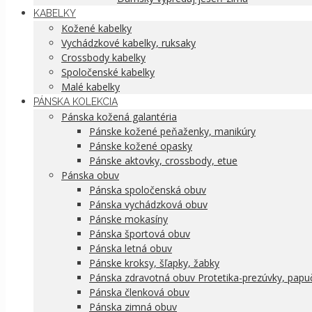
KABELKY
Kožené kabelky
Vychádzkové kabelky, ruksaky
Crossbody kabelky
Spoločenské kabelky
Malé kabelky
PÁNSKA KOLEKCIA
Pánska kožená galantéria
Pánske kožené peňaženky, manikúry
Pánske kožené opasky
Pánske aktovky, crossbody, etue
Pánska obuv
Pánska spoločenská obuv
Pánska vychádzková obuv
Pánske mokasíny
Pánska športová obuv
Pánska letná obuv
Pánske kroksy, šľapky, žabky
Pánska zdravotná obuv Protetika-prezúvky, papu
Pánska členková obuv
Pánska zimná obuv