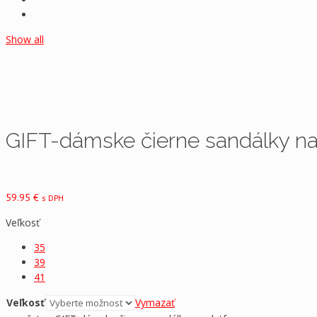
Show all
GIFT-dámske čierne sandálky na
59.95
€
s DPH
Veľkosť
35
39
41
Veľkosť
Vymazať