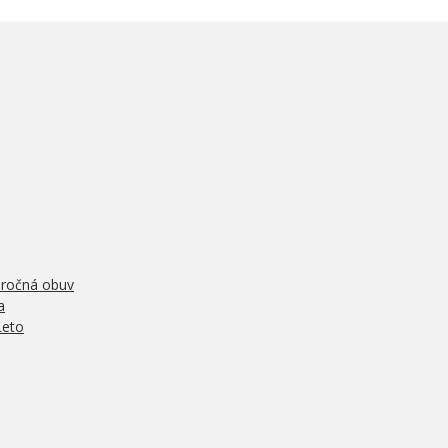
oročná obuv
a
Leto