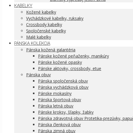
KABELKY
Kožené kabelky
Vychádzkové kabelky, ruksaky
Crossbody kabelky
Spoločenské kabelky
Malé kabelky
PÁNSKA KOLEKCIA
Pánska kožená galantéria
Pánske kožené peňaženky, manikúry
Pánske kožené opasky
Pánske aktovky, crossbody, etue
Pánska obuv
Pánska spoločenská obuv
Pánska vychádzková obuv
Pánske mokasíny
Pánska športová obuv
Pánska letná obuv
Pánske kroksy, šľapky, žabky
Pánska zdravotná obuv Protetika-prezúvky, papu
Pánska členková obuv
Pánska zimná obuv