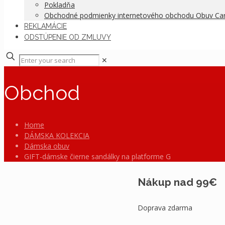
Pokladňa
Obchodné podmienky internetového obchodu Obuv C
REKLAMÁCIE
ODSTÚPENIE OD ZMLUVY
✕
Obchod
Home
DÁMSKA KOLEKCIA
Dámska obuv
GIFT-dámske čierne sandálky na platforme G
Nákup nad 99€
Doprava zdarma