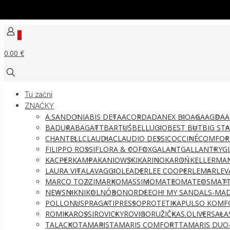
0
0.00 €
Tu začni
ZNAČKY
A.SANDONI
ABIS DETA
ACORD
ADANEX BIO
AGA
AGDA
A
BADURA
BAGATT
BARTUŚ
BELLUGIO
BEST BUT
BIG ST
CHANTELL
CLAUDIA
CLAUDIO DESSI
COCCINÉ
COMFOR
FILIPPO ROSSI
FLORA & CO
FOX
GALANT
GALLANTRY
G
KACPER
KAMPA
KANIOWSKI
KARINO
KAROŃ
KELLERMA
LAURA VITA
LAVAGGIO
LEADER
LEE COOPER
LEMAR
LEV
MARCO TOZZI
MARKO
MASSIMO
MATEO
MATEOS
MATT
NEWS
NIK
NIKOL
NÓBO
NORDEE
OH! MY SANDALS-MAD
POLLONUS
PRAGATI
PRESSO
PROTETIKA
PULSO KOMF
ROMIKA
ROSSI
ROVICKY
ROVIGO
RUŽIČKA
S.OLIVER
SALA
TALACKO
TAMARIS
TAMARIS COMFORT
TAMARIS DUO