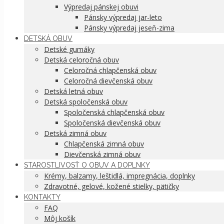
Výpredaj pánskej obuvi
Pánsky výpredaj jar-leto
Pánsky výpredaj jeseň-zima
DETSKÁ OBUV
Detské gumáky
Detská celoročná obuv
Celoročná chlapčenská obuv
Celoročná dievčenská obuv
Detská letná obuv
Detská spoločenská obuv
Spoločenská chlapčenská obuv
Spoločenská dievčenská obuv
Detská zimná obuv
Chlapčenská zimná obuv
Dievčenská zimná obuv
STAROSTLIVOSŤ O OBUV A DOPLNKY
Krémy, balzamy, leštidlá, impregnácia, doplnky
Zdravotné, gelové, kožené stielky, pätičky
KONTAKTY
FAQ
Môj košík