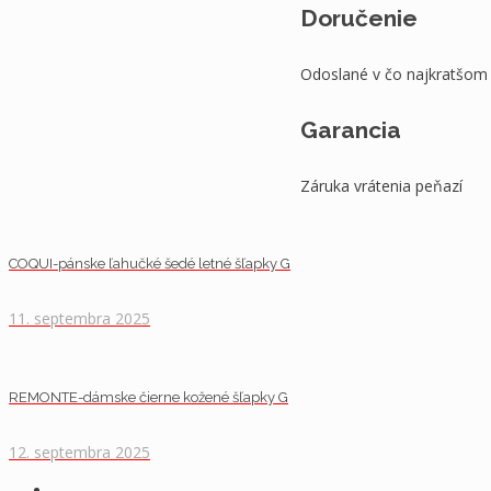
Doručenie
Odoslané v čo najkratšom
Garancia
Záruka vrátenia peňazí
COQUI-pánske ľahučké šedé letné šľapky G
11. septembra 2025
REMONTE-dámske čierne kožené šľapky G
12. septembra 2025