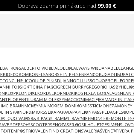
Doprava zdarma pri nákupe nad
99.00
€
LBATROSS
ALBERTO VIOLLI
ALOELOE
ALWAYS WILD
ANABELLE
ANGE
AR
BIOECO
BOMBONELLA
BORSE IN PELLE
BRANCO
BUGATTI
BUKAT
C
T
CONCI NELI
COQUI
DE PLUS
DI JANNO
DI LUSSO
DUO
EGO
EL FORRE
IANNI TOSSI
GIFT
GINA PIACCI
GREEN BURRY
GREGORIO
HASBY
HELIO
NN
KLOP
KLONDIKE
KORDEL
KORNECKI
KOSTEX
LA BODA
LAGEN
LAN 
ANTE
LORENTI
LUKA
M.M.OLEKSY
MACCIONI
MACIEJKA
MADE IN ITAL
I
MC BRAUN
MCKEY
MIA MORE
MIDO
MIKO
MISSTIC
MONETA
MONEY 
E IN SPAIN
OR&MI
ORSSELIA
PAPAYA
PAPILION
PASS
PEDAG
PESCO
P
ORT
QUO-VADIS
R&B PACUT
RAMMIT
RAVINI
REMONTE
REMONTE TE
SAVE STEP
SC+S
SCOOTER
SENOZA
SER.GO
SILHOUETTE
SIMEN
SLOVO
-TEX
TEMPOS
TRIO
VALENTINO CREATIONS
VALERIAŚ
VENETTI
VERA P