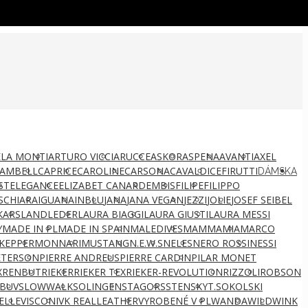
LA MONTI
ARTURO VICCI
ARUCCE
ASKOR
ASPENA
AVANTI
AXEL
AMBELL
CAPRICE
CAROLINE
CARSONA
CAVALDI
CEFIRUTTI
DÁMSKA
ST
ELEGANCE
ELIZABET CANARD
EMBIS
FILIPE
FILIPPO
S
CHIARA
IGUANA
INBLU
JANA
JANA VEGAN
JEZZI
JOLIE
JOSEF SEIBEL
KARS
LANDLEDER
LAURA BIAGGI
LAURA GIUSTI
LAURA MESSI
Y
MADE IN PL
MADE IN SPAIN
MALEDIVES
MAMMAMIA
MARCO
KEPPER
MONNARI
MUSTANG
N.E.W.S
NELES
NERO ROSSI
NESSI
ETERSON
PIERRE ANDREUS
PIERRE CARDIN
PILAR MONET
X
RENBUT
RIEKER
RIEKER TEX
RIEKER-REVOLUTION
RIZZOLI
ROBSON
BUV
SLOWWALK
SOLINGEN
STAGORS
STENSKY
T.SOKOLSKI
ELLE
VISCONI
VK REALLEATHER
VYROBENÉ V PL
WANDA
WILD
WINK