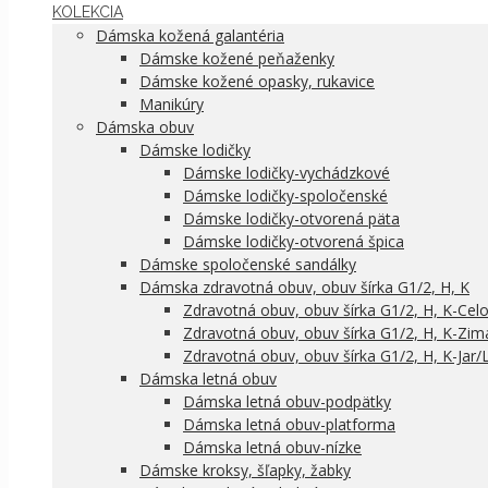
KOLEKCIA
Dámska kožená galantéria
Dámske kožené peňaženky
Dámske kožené opasky, rukavice
Manikúry
Dámska obuv
Dámske lodičky
Dámske lodičky-vychádzkové
Dámske lodičky-spoločenské
Dámske lodičky-otvorená päta
Dámske lodičky-otvorená špica
Dámske spoločenské sandálky
Dámska zdravotná obuv, obuv šírka G1/2, H, K
Zdravotná obuv, obuv šírka G1/2, H, K-Cel
Zdravotná obuv, obuv šírka G1/2, H, K-Zim
Zdravotná obuv, obuv šírka G1/2, H, K-Jar/
Dámska letná obuv
Dámska letná obuv-podpätky
Dámska letná obuv-platforma
Dámska letná obuv-nízke
Dámske kroksy, šľapky, žabky