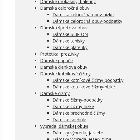
Dámske mokasíny, baleríny
Dámska celoročná obuv
Dámska celoročná obuv-nízke
Dámska celoročná obuv-podpätky
Dámska športová obuv
Dámske SLIP ON
Dámske tenisky
Dámske plátenky
Protetika, prezúvky
Dámske papuče
Dámska členková obuv
Dámske kotníkové čižmy
Dámske kotníkové čižmy-podpätky
Dámske kotníkové čižmy-nízke
Dámske čižmy
Dámske čižmy-podpätky
Dámske čižmy-nízke
Dámske prechodné čižmy
Dámske snehule
Výpredaj dámskej obuvi
Dámsky výpredaj jar-leto
Dámsky výpredaj jeseň-zima