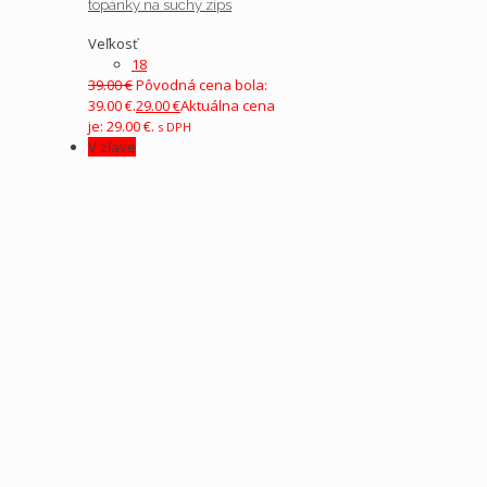
topánky na suchý zips
Veľkosť
18
39.00
€
Pôvodná cena bola:
39.00 €.
29.00
€
Aktuálna cena
je: 29.00 €.
s DPH
V zľave