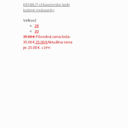
RENBUT-chlapčenské šedé
kožené mokasínky
Veľkosť
28
30
35.00
€
Pôvodná cena bola:
35.00 €.
25.00
€
Aktuálna cena
je: 25.00 €.
s DPH