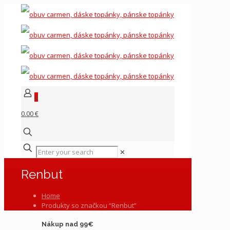
0
0.00 €
✕
Renbut
Home
Produkty so značkou “Renbut”
Nákup nad 99€