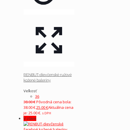
RENBUT-dievčenské ružové
kožené baleríny
Veľkosť
36
38.00
€
Pôvodná cena bola:
38.00 €.
25.00
€
Aktuálna cena
je: 25.00 €.
s DPH
V zľave