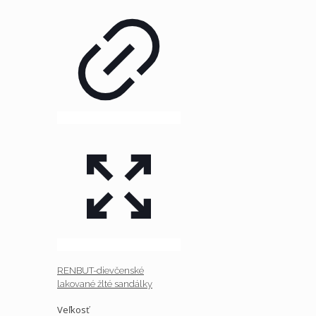
RENBUT-dievčenské
lakované žlté sandálky
Veľkosť