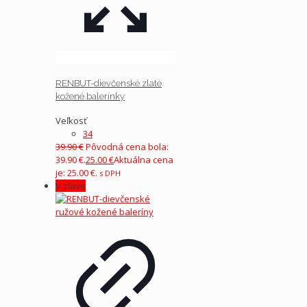
RENBUT-dievčenské zlaté
kožené balerínky
Veľkosť
34
39.90
€
Pôvodná cena bola:
39.90 €.
25.00
€
Aktuálna cena
je: 25.00 €.
s DPH
V zľave