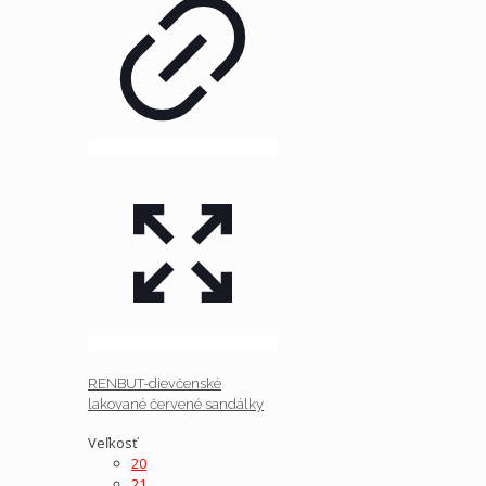
RENBUT-dievčenské
lakované červené sandálky
Veľkosť
20
21