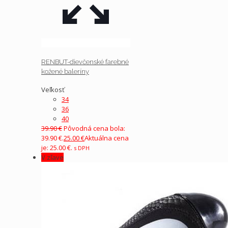
RENBUT-dievčenské farebné
kožené baleríny
Veľkosť
34
36
40
39.90
€
Pôvodná cena bola:
39.90 €.
25.00
€
Aktuálna cena
je: 25.00 €.
s DPH
V zľave