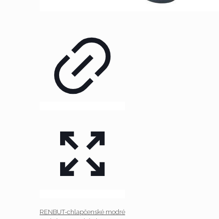
RENBUT-chlapčenské modré