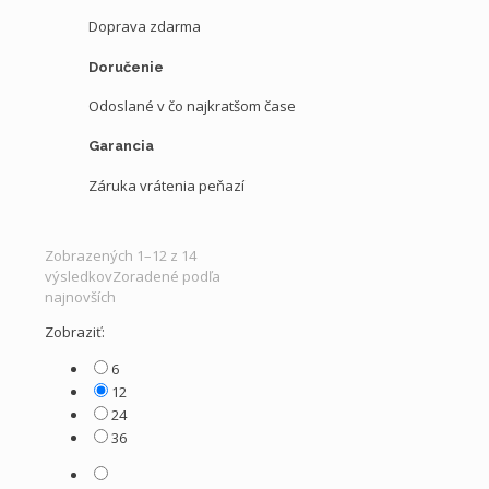
Doprava zdarma
Doručenie
Odoslané v čo najkratšom čase
Garancia
Záruka vrátenia peňazí
Zobrazených 1–12 z 14
výsledkov
Zoradené podľa
najnovších
Zobraziť:
6
12
24
36