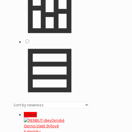
V zľave