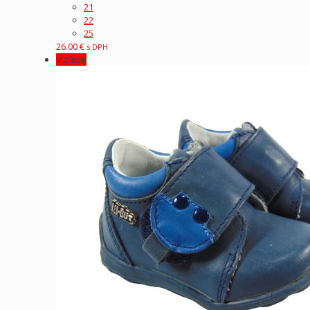
21
22
25
26.00
€
s DPH
V zľave