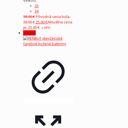
Veľkosť
33
34
38.00
€
Pôvodná cena bola:
38.00 €.
25.00
€
Aktuálna cena
je: 25.00 €.
s DPH
V zľave