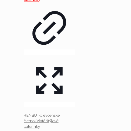
RENBUT-dievčenské
čierno/zlaté štýlové
balerínky