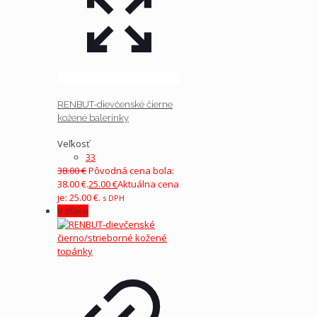
RENBUT-dievčenské čierne
kožené balerínky
Veľkosť
33
38.00
€
Pôvodná cena bola:
38.00 €.
25.00
€
Aktuálna cena
je: 25.00 €.
s DPH
V zľave