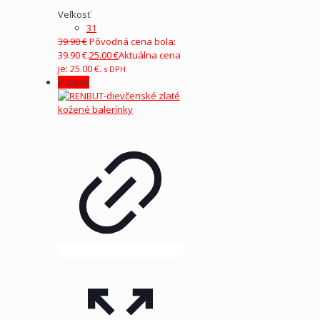
Veľkosť
31
39.90
€
Pôvodná cena bola:
39.90 €.
25.00
€
Aktuálna cena
je: 25.00 €.
s DPH
V zľave