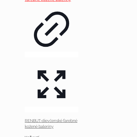
RENBUT-dievčenské farebné
kožené baleríny