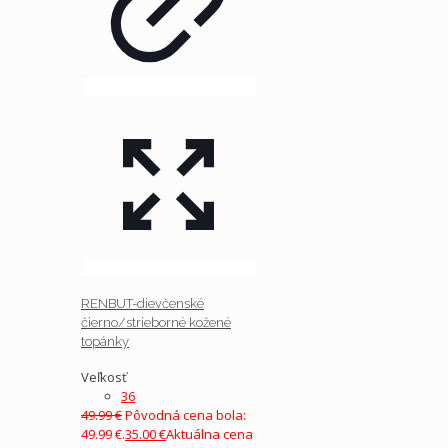
RENBUT-dievčenské
čierno/strieborné kožené
topánky
Veľkosť
36
49.99
€
Pôvodná cena bola:
49.99 €.
35.00
€
Aktuálna cena