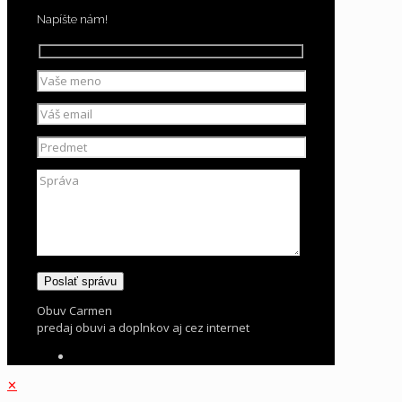
Napíšte nám!
Obuv Carmen
predaj obuvi a doplnkov aj cez internet
✕