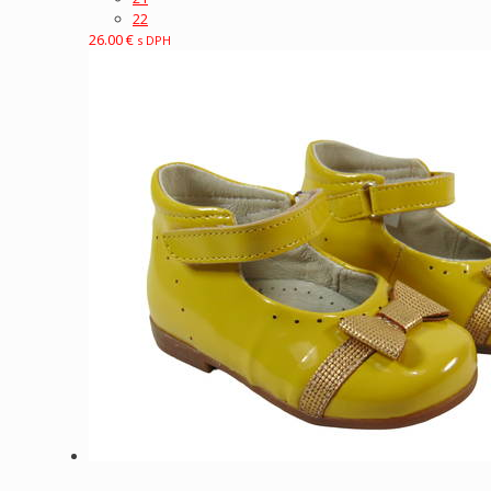
22
26.00
€
s DPH