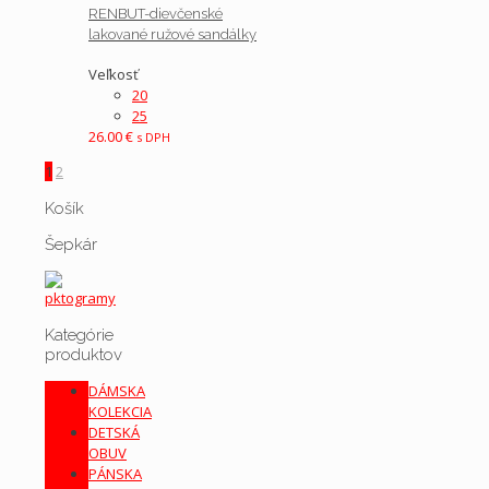
RENBUT-dievčenské
lakované ružové sandálky
Veľkosť
20
25
26.00
€
s DPH
1
2
Košík
Šepkár
Kategórie
produktov
DÁMSKA
KOLEKCIA
DETSKÁ
OBUV
PÁNSKA