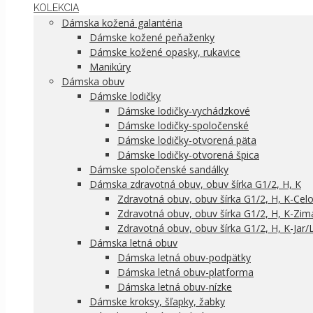
KOLEKCIA
Dámska kožená galantéria
Dámske kožené peňaženky
Dámske kožené opasky, rukavice
Manikúry
Dámska obuv
Dámske lodičky
Dámske lodičky-vychádzkové
Dámske lodičky-spoločenské
Dámske lodičky-otvorená päta
Dámske lodičky-otvorená špica
Dámske spoločenské sandálky
Dámska zdravotná obuv, obuv šírka G1/2, H, K
Zdravotná obuv, obuv šírka G1/2, H, K-Cel
Zdravotná obuv, obuv šírka G1/2, H, K-Zim
Zdravotná obuv, obuv šírka G1/2, H, K-Jar/
Dámska letná obuv
Dámska letná obuv-podpätky
Dámska letná obuv-platforma
Dámska letná obuv-nízke
Dámske kroksy, šľapky, žabky