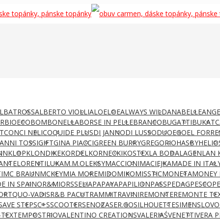
LBATROSS
ALBERTO VIOLLI
ALOELOE
ALWAYS WILD
ANABELLE
ANGE
AR
BIOECO
BOMBONELLA
BORSE IN PELLE
BRANCO
BUGATTI
BUKAT
C
T
CONCI NELI
COQUI
DE PLUS
DI JANNO
DI LUSSO
DUO
EGO
EL FORRE
IANNI TOSSI
GIFT
GINA PIACCI
GREEN BURRY
GREGORIO
HASBY
HELIO
NN
KLOP
KLONDIKE
KORDEL
KORNECKI
KOSTEX
LA BODA
LAGEN
LAN 
ANTE
LORENTI
LUKA
M.M.OLEKSY
MACCIONI
MACIEJKA
MADE IN ITAL
I
MC BRAUN
MCKEY
MIA MORE
MIDO
MIKO
MISSTIC
MONETA
MONEY 
E IN SPAIN
OR&MI
ORSSELIA
PAPAYA
PAPILION
PASS
PEDAG
PESCO
P
ORT
QUO-VADIS
R&B PACUT
RAMMIT
RAVINI
REMONTE
REMONTE TE
SAVE STEP
SC+S
SCOOTER
SENOZA
SER.GO
SILHOUETTE
SIMEN
SLOVO
-TEX
TEMPOS
TRIO
VALENTINO CREATIONS
VALERIAŚ
VENETTI
VERA P