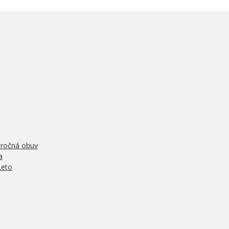
oročná obuv
a
Leto