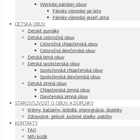
Výpredaj pánskej obuvi
Pánsky výpredaj jar-leto
Pánsky výpredaj jeseň-zima
DETSKÁ OBUV
Detské gumáky
Detská celoročná obuv
Celoročná chlapčenská obuv
Celoročná dievčenská obuv
Detská letná obuv
Detská spoločenská obuv
Spoločenská chlapčenská obuv
Spoločenská dievčenská obuv
Detská zimná obuv
Chlapčenská zimná obuv
Dievčenská zimná obuv
STAROSTLIVOSŤ O OBUV A DOPLNKY
Krémy, balzamy, leštidlá, impregnácia, doplnky
Zdravotné, gelové, kožené stielky, pätičky
KONTAKTY
FAQ
Môj košík