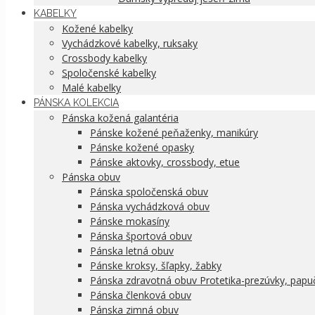
KABELKY
Kožené kabelky
Vychádzkové kabelky, ruksaky
Crossbody kabelky
Spoločenské kabelky
Malé kabelky
PÁNSKA KOLEKCIA
Pánska kožená galantéria
Pánske kožené peňaženky, manikúry
Pánske kožené opasky
Pánske aktovky, crossbody, etue
Pánska obuv
Pánska spoločenská obuv
Pánska vychádzková obuv
Pánske mokasíny
Pánska športová obuv
Pánska letná obuv
Pánske kroksy, šľapky, žabky
Pánska zdravotná obuv Protetika-prezúvky, papu
Pánska členková obuv
Pánska zimná obuv