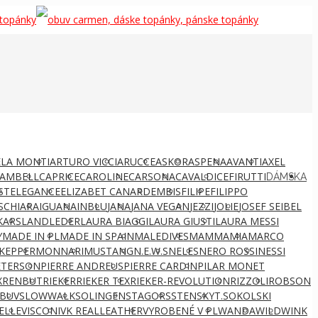
LA MONTI
ARTURO VICCI
ARUCCE
ASKOR
ASPENA
AVANTI
AXEL
AMBELL
CAPRICE
CAROLINE
CARSONA
CAVALDI
CEFIRUTTI
DÁMSKA
ST
ELEGANCE
ELIZABET CANARD
EMBIS
FILIPE
FILIPPO
S
CHIARA
IGUANA
INBLU
JANA
JANA VEGAN
JEZZI
JOLIE
JOSEF SEIBEL
KARS
LANDLEDER
LAURA BIAGGI
LAURA GIUSTI
LAURA MESSI
Y
MADE IN PL
MADE IN SPAIN
MALEDIVES
MAMMAMIA
MARCO
KEPPER
MONNARI
MUSTANG
N.E.W.S
NELES
NERO ROSSI
NESSI
ETERSON
PIERRE ANDREUS
PIERRE CARDIN
PILAR MONET
X
RENBUT
RIEKER
RIEKER TEX
RIEKER-REVOLUTION
RIZZOLI
ROBSON
BUV
SLOWWALK
SOLINGEN
STAGORS
STENSKY
T.SOKOLSKI
ELLE
VISCONI
VK REALLEATHER
VYROBENÉ V PL
WANDA
WILD
WINK