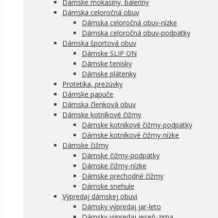
Dámske mokasíny, baleríny
Dámska celoročná obuv
Dámska celoročná obuv-nízke
Dámska celoročná obuv-podpätky
Dámska športová obuv
Dámske SLIP ON
Dámske tenisky
Dámske plátenky
Protetika, prezúvky
Dámske papuče
Dámska členková obuv
Dámske kotníkové čižmy
Dámske kotníkové čižmy-podpätky
Dámske kotníkové čižmy-nízke
Dámske čižmy
Dámske čižmy-podpätky
Dámske čižmy-nízke
Dámske prechodné čižmy
Dámske snehule
Výpredaj dámskej obuvi
Dámsky výpredaj jar-leto
Dámsky výpredaj jeseň-zima