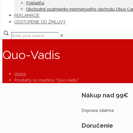
Pokladňa
Obchodné podmienky internetového obchodu Obuv C
REKLAMÁCIE
ODSTÚPENIE OD ZMLUVY
✕
Quo-Vadis
Home
Produkty so značkou “Quo-Vadis”
Nákup nad 99€
Doprava zdarma
Doručenie