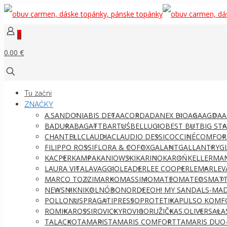
0
0.00 €
Tu začni
ZNAČKY
A.SANDONI
ABIS DETA
ACORD
ADANEX BIO
AGA
AGDA
A
BADURA
BAGATT
BARTUŚ
BELLUGIO
BEST BUT
BIG ST
CHANTELL
CLAUDIA
CLAUDIO DESSI
COCCINÉ
COMFOR
FILIPPO ROSSI
FLORA & CO
FOX
GALANT
GALLANTRY
G
KACPER
KAMPA
KANIOWSKI
KARINO
KAROŃ
KELLERMA
LAURA VITA
LAVAGGIO
LEADER
LEE COOPER
LEMAR
LEV
MARCO TOZZI
MARKO
MASSIMO
MATEO
MATEOS
MATT
NEWS
NIK
NIKOL
NÓBO
NORDEE
OH! MY SANDALS-MAD
POLLONUS
PRAGATI
PRESSO
PROTETIKA
PULSO KOMF
ROMIKA
ROSSI
ROVICKY
ROVIGO
RUŽIČKA
S.OLIVER
SALA
TALACKO
TAMARIS
TAMARIS COMFORT
TAMARIS DUO