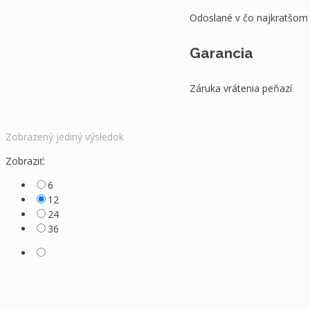
Odoslané v čo najkratšom
Garancia
Záruka vrátenia peňazí
Zobrazený jediný výsledok
Zobraziť:
6
12
24
36