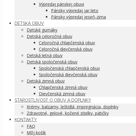
Výpredaj pánskej obuvi
Pánsky výpredaj jar-leto
Pánsky výpredaj jeseň-zima
DETSKÁ OBUV
Detské gumáky
Detská celoročná obuv
Celoročná chlapčenská obuv
Celoročná dievčenská obuv
Detská letná obuv
Detská spoločenská obuv
Spoločenská chlapčenská obuv
Spoločenská dievčenská obuv
Detská zimná obuv
Chlapčenská zimná obuv
Dievčenská zimná obuv
STAROSTLIVOSŤ O OBUV A DOPLNKY
Krémy, balzamy, leštidlá, impregnácia, doplnky
Zdravotné, gelové, kožené stielky, pätičky
KONTAKTY
FAQ
Môj košík