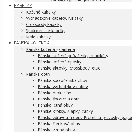
KABELKY
Kožené kabelky
Vychádzkové kabelky, ruksaky
Crossbody kabelky
Spoločenské kabelky
Malé kabelky
PÁNSKA KOLEKCIA
Pánska kožená galantéria
Pánske kožené peňaženky, manikúry
Pánske kožené opasky
Pánske aktovky, crossbody, etue
Pánska obuv
Pánska spoločenská obuv
Pánska vychádzková obuv
Pánske mokasíny
Pánska športová obuv
Pánska letná obuv
Pánske kroksy, šľapky, žabky
Pánska zdravotná obuv Protetika-prezúvky, papu
Pánska členková obuv
Pánska zimná obuv