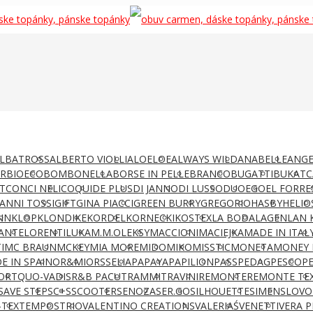
LBATROSS
ALBERTO VIOLLI
ALOELOE
ALWAYS WILD
ANABELLE
ANGE
AR
BIOECO
BOMBONELLA
BORSE IN PELLE
BRANCO
BUGATTI
BUKAT
C
T
CONCI NELI
COQUI
DE PLUS
DI JANNO
DI LUSSO
DUO
EGO
EL FORRE
IANNI TOSSI
GIFT
GINA PIACCI
GREEN BURRY
GREGORIO
HASBY
HELIO
NN
KLOP
KLONDIKE
KORDEL
KORNECKI
KOSTEX
LA BODA
LAGEN
LAN 
ANTE
LORENTI
LUKA
M.M.OLEKSY
MACCIONI
MACIEJKA
MADE IN ITAL
I
MC BRAUN
MCKEY
MIA MORE
MIDO
MIKO
MISSTIC
MONETA
MONEY 
E IN SPAIN
OR&MI
ORSSELIA
PAPAYA
PAPILION
PASS
PEDAG
PESCO
P
ORT
QUO-VADIS
R&B PACUT
RAMMIT
RAVINI
REMONTE
REMONTE TE
SAVE STEP
SC+S
SCOOTER
SENOZA
SER.GO
SILHOUETTE
SIMEN
SLOVO
-TEX
TEMPOS
TRIO
VALENTINO CREATIONS
VALERIAŚ
VENETTI
VERA P