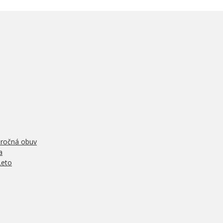
oročná obuv
a
Leto