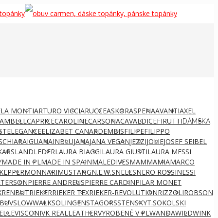
LA MONTI
ARTURO VICCI
ARUCCE
ASKOR
ASPENA
AVANTI
AXEL
AMBELL
CAPRICE
CAROLINE
CARSONA
CAVALDI
CEFIRUTTI
DÁMSKA
ST
ELEGANCE
ELIZABET CANARD
EMBIS
FILIPE
FILIPPO
S
CHIARA
IGUANA
INBLU
JANA
JANA VEGAN
JEZZI
JOLIE
JOSEF SEIBEL
KARS
LANDLEDER
LAURA BIAGGI
LAURA GIUSTI
LAURA MESSI
Y
MADE IN PL
MADE IN SPAIN
MALEDIVES
MAMMAMIA
MARCO
KEPPER
MONNARI
MUSTANG
N.E.W.S
NELES
NERO ROSSI
NESSI
ETERSON
PIERRE ANDREUS
PIERRE CARDIN
PILAR MONET
X
RENBUT
RIEKER
RIEKER TEX
RIEKER-REVOLUTION
RIZZOLI
ROBSON
BUV
SLOWWALK
SOLINGEN
STAGORS
STENSKY
T.SOKOLSKI
ELLE
VISCONI
VK REALLEATHER
VYROBENÉ V PL
WANDA
WILD
WINK