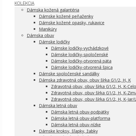
KOLEKCIA
Dámska kožená galantéria
Dámske kožené peňaženky
Dámske kožené opasky, rukavice
Manikúry
Dámska obuv
Dámske lodičky
Dámske lodičky-vychádzkové
Dámske lodičky-spoločenské
Dámske lodičky-otvorená päta
Dámske lodičky-otvorená špica
Dámske spoločenské sandálky
Dámska zdravotná obuv, obuv šírka G1/2, H, K
Zdravotná obuv, obuv šírka G1/2, H, K-Cel
Zdravotná obuv, obuv šírka G1/2, H, K-Zim
Zdravotná obuv, obuv šírka G1/2, H, K-Jar/
Dámska letná obuv
Dámska letná obuv-podpätky
Dámska letná obuv-platforma
Dámska letná obuv-nízke
Dámske kroksy, šľapky, žabky