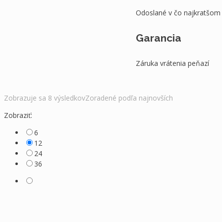
Odoslané v čo najkratšom
Garancia
Záruka vrátenia peňazí
Zobrazuje sa 8 výsledkov
Zoradené podľa najnovších
Zobraziť:
6
12
24
36