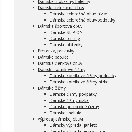
Dámske mokasíny, baleríny
Dámska celoročná obuv
Dámska celoročná obuv-nízke
Dámska celoročná obuv-podpätky
Dámska športová obuv
Dámske SLIP ON
Dámske tenisky
Dámske plátenky
Protetika, prezúvky
Dámske papuče
Dámska členková obuv
Dámske kotníkové čižmy
Dámske kotníkové čižmy-podpätky
Dámske kotníkové čižmy-nízke
Dámske čižmy
Dámske čižmy-podpätky
Dámske čižmy-nízke
Dámske prechodné čižmy
Dámske snehule
Výpredaj dámskej obuvi
Dámsky výpredaj jar-leto
Dámsky výpredaj jeseň-zima