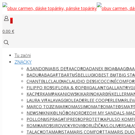
0
0.00 €
Tu začni
ZNAČKY
A.SANDONI
ABIS DETA
ACORD
ADANEX BIO
AGA
AGDA
A
BADURA
BAGATT
BARTUŚ
BELLUGIO
BEST BUT
BIG ST
CHANTELL
CLAUDIA
CLAUDIO DESSI
COCCINÉ
COMFOR
FILIPPO ROSSI
FLORA & CO
FOX
GALANT
GALLANTRY
G
KACPER
KAMPA
KANIOWSKI
KARINO
KAROŃ
KELLERMA
LAURA VITA
LAVAGGIO
LEADER
LEE COOPER
LEMAR
LEV
MARCO TOZZI
MARKO
MASSIMO
MATEO
MATEOS
MATT
NEWS
NIK
NIKOL
NÓBO
NORDEE
OH! MY SANDALS-MAD
POLLONUS
PRAGATI
PRESSO
PROTETIKA
PULSO KOMF
ROMIKA
ROSSI
ROVICKY
ROVIGO
RUŽIČKA
S.OLIVER
SALA
TALACKO
TAMARIS
TAMARIS COMFORT
TAMARIS DUO