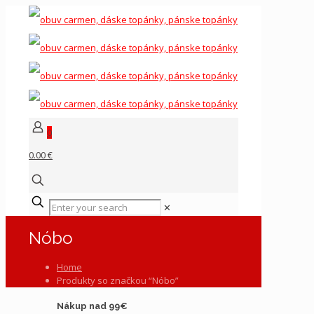
0
0.00 €
✕
Nóbo
Home
Produkty so značkou “Nóbo”
Nákup nad 99€