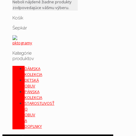
Neboli nájdené žiadne produkty
zodpovedajúce vášmu výberu.
Košík
Šepkár
Kategórie
produktov
DÁMSKA
KOLEKCIA
DETSKÁ
OBUV
PÁNSKA
KOLEKCIA
STAROSTLIVOSŤ
O
OBUV
A
DOPLNKY