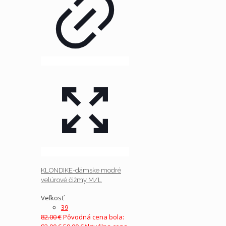
KLONDIKE-dámske modré
velúrové čižmy M/L
Veľkosť
39
82.00
€
Pôvodná cena bola: