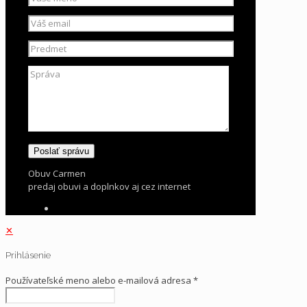
Obuv Carmen
predaj obuvi a doplnkov aj cez internet
✕
Prihlásenie
Používateľské meno alebo e-mailová adresa
*