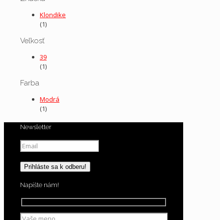
Klondike
(1)
Veľkosť
39
(1)
Farba
Modrá
(1)
Newsletter
Napíšte nám!