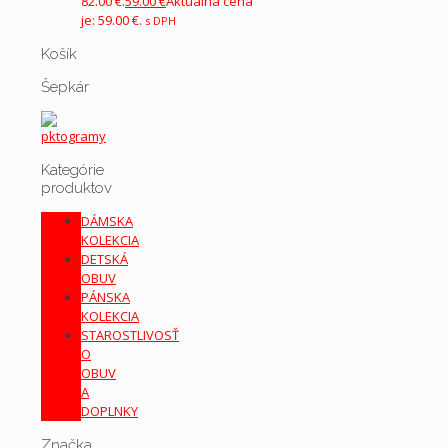
82.00 €.
59.00
€
Aktuálna cena
je: 59.00 €.
s DPH
Košík
Šepkár
Kategórie
produktov
DÁMSKA
KOLEKCIA
DETSKÁ
OBUV
PÁNSKA
KOLEKCIA
STAROSTLIVOSŤ
O
OBUV
A
DOPLNKY
Značka