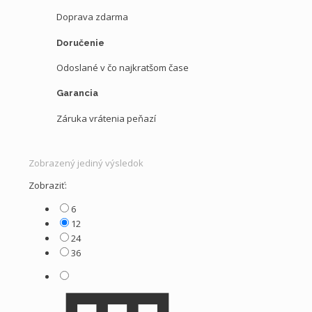
Doprava zdarma
Doručenie
Odoslané v čo najkratšom čase
Garancia
Záruka vrátenia peňazí
Zobrazený jediný výsledok
Zobraziť:
6
12
24
36