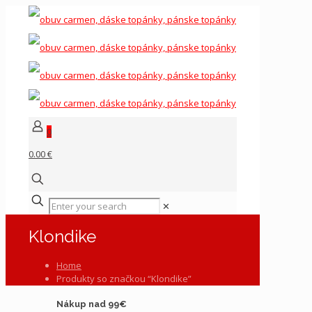
0
0.00 €
✕
Klondike
Home
Produkty so značkou “Klondike”
Nákup nad 99€