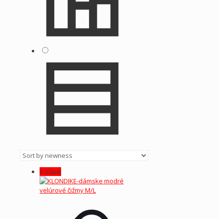
V zľave