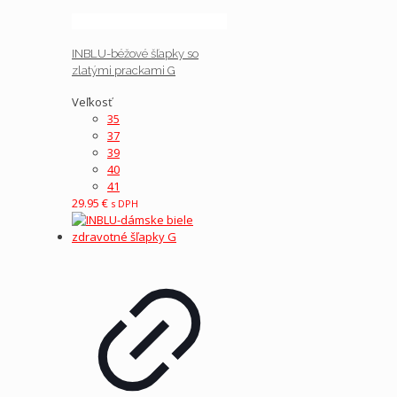
INBLU-béžové šľapky so
zlatými prackami G
Veľkosť
35
37
39
40
41
29.95
€
s DPH