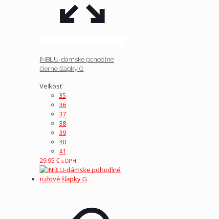
INBLU-dámske pohodlné
čierne šľapky G
Veľkosť
35
36
37
38
39
40
41
29.95
€
s DPH