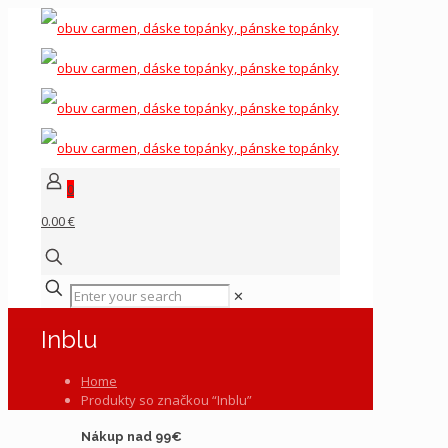
0
0.00 €
✕
Inblu
Home
Produkty so značkou “Inblu”
Nákup nad 99€