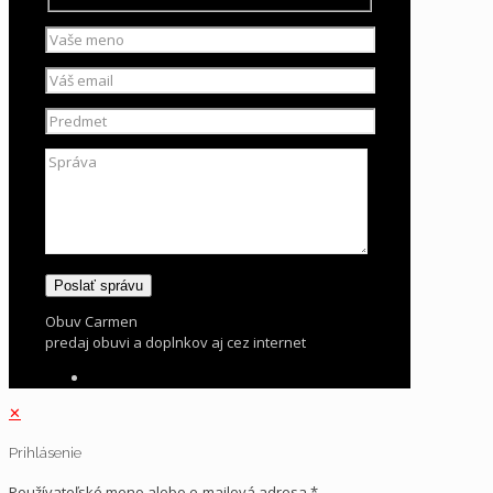
Obuv Carmen
predaj obuvi a doplnkov aj cez internet
✕
Prihlásenie
Používateľské meno alebo e-mailová adresa
*