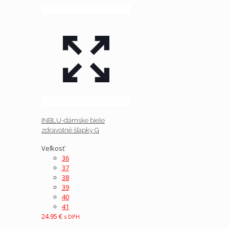
INBLU-dámske biele
zdravotné šľapky G
Veľkosť
36
37
38
39
40
41
24.95
€
s DPH