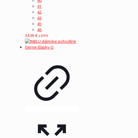
40
41
42
43
45
46
34.95
€
s DPH