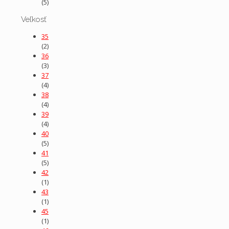
(5)
Veľkosť
35
(2)
36
(3)
37
(4)
38
(4)
39
(4)
40
(5)
41
(5)
42
(1)
43
(1)
45
(1)