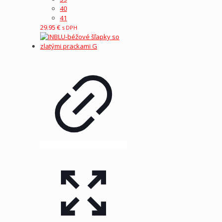
40
41
29.95
€
s DPH