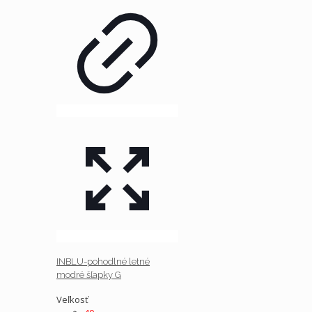
INBLU-pohodlné letné
modré šľapky G
Veľkosť