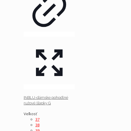
INBLU-dámske pohodlné
ružové šľapky G
Veľkosť
37
38
39