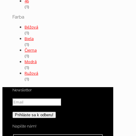
46
(1)
Farba
Béžová
(1)
Biela
(1)
Čierna
(1)
Modrá
(1)
Ružová
(1)
Newsletter
Napíšte nám!