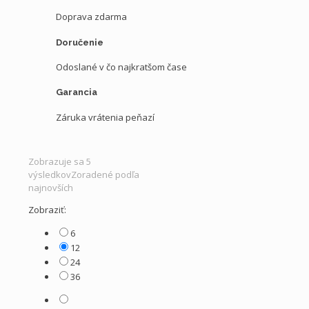
Doprava zdarma
Doručenie
Odoslané v čo najkratšom čase
Garancia
Záruka vrátenia peňazí
Zobrazuje sa 5
výsledkov
Zoradené podľa
najnovších
Zobraziť:
6
12
24
36