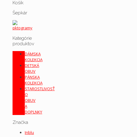
Košík
Šepkár
Kategórie
produktov
DÁMSKA
KOLEKCIA
DETSKÁ
OBUV
PÁNSKA
KOLEKCIA
STAROSTLIVOSŤ
O
OBUV
A
DOPLNKY
Značka
Inblu