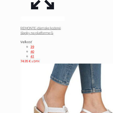
REMONTE-dámske kožené
šľapky na platforme G
Veľkosť
39
40
41
74.95
€
s DPH