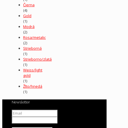
Čierna
(4)
Gold
(1)
Modrá
(2)
Rosa/metalic
(2)
Strieborná
(1)
Strieborno/zlatá
(1)
Weiss/light
gold
(1)
Žlto/hnedá
(1)
Newsletter