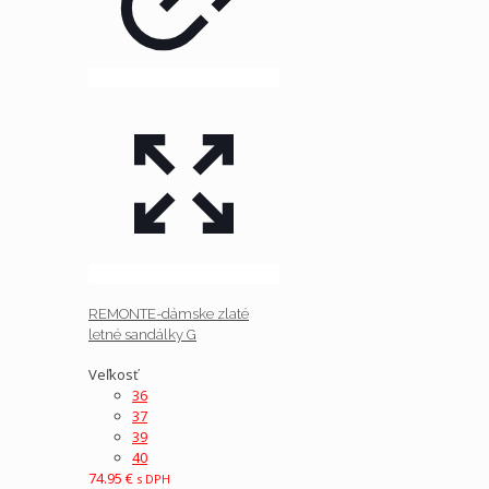
REMONTE-dámske zlaté
letné sandálky G
Veľkosť
36
37
39
40
74.95
€
s DPH