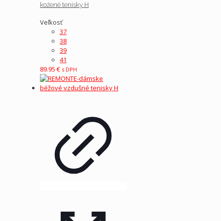
kožené tenisky H
Veľkosť
37
38
39
41
89.95
€
s DPH