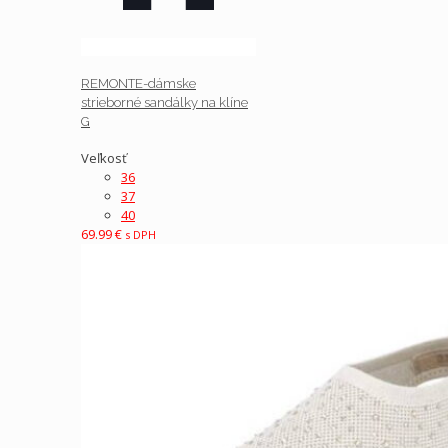
REMONTE-dámske
strieborné sandálky na klíne
G
Veľkosť
36
37
40
69.99
€
s DPH