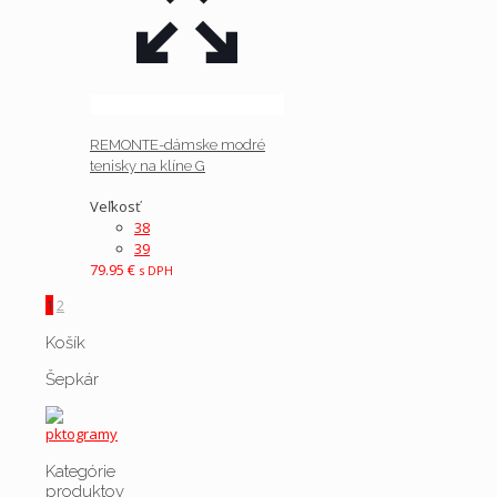
REMONTE-dámske modré
tenisky na klíne G
Veľkosť
38
39
79.95
€
s DPH
1
2
Košík
Šepkár
Kategórie
produktov