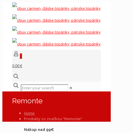
0
0.00 €
✕
Remonte
Home
Produkty so značkou “Remonte”
Nákup nad 99€