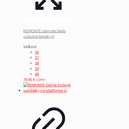
REMONTE-dámske biele
vzdušné tenisky H
Veľkosť
36
37
38
39
40
79.95
€
s DPH