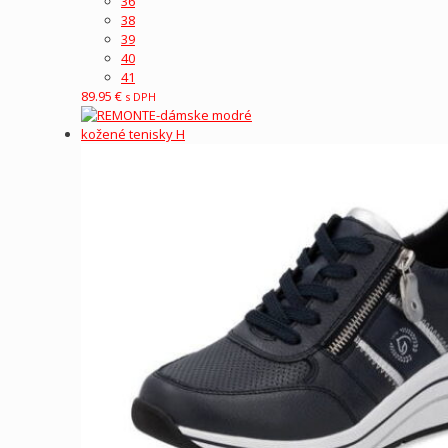
36
38
39
40
41
89.95
€
s DPH