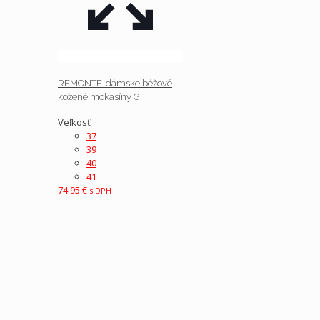
REMONTE-dámske béžové
kožené mokasíny G
Veľkosť
37
39
40
41
74.95
€
s DPH