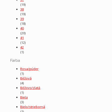
(19)
38
(19)
39
(18)
40
(20)
41
(12)
42
(1)
Farba
Rosa/púder
(1)
Béžová
(4)
Béžovo/zlatá
(1)
Biela
(3)
Bielo/strieborná
(1)