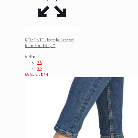
REMONTE-dámske béžové
letné sandálky G
Veľkosť
36
39
69.95
€
s DPH