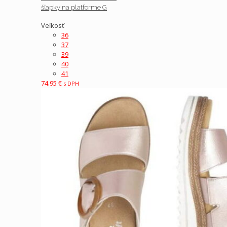
šľapky na platforme G
Veľkosť
36
37
39
40
41
74.95
€
s DPH