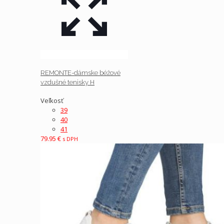
REMONTE-dámske béžové
vzdušné tenisky H
Veľkosť
39
40
41
79.95
€
s DPH