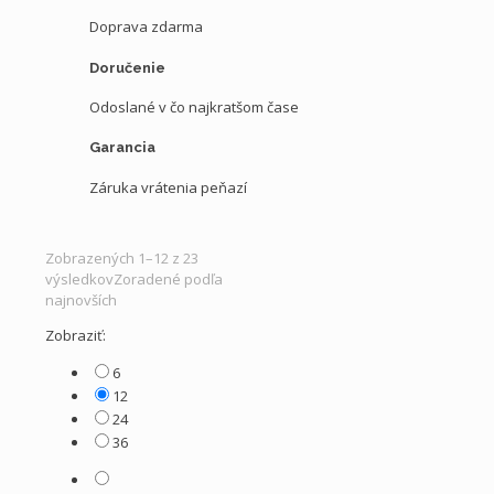
Doprava zdarma
Doručenie
Odoslané v čo najkratšom čase
Garancia
Záruka vrátenia peňazí
Zobrazených 1–12 z 23
výsledkov
Zoradené podľa
najnovších
Zobraziť:
6
12
24
36