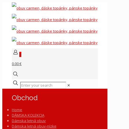
0
0.00 €
✕
Obchod
Home
DÁMSKA KOLEKCIA
Dámska letná obuv
Dámska letná obuv-nízke