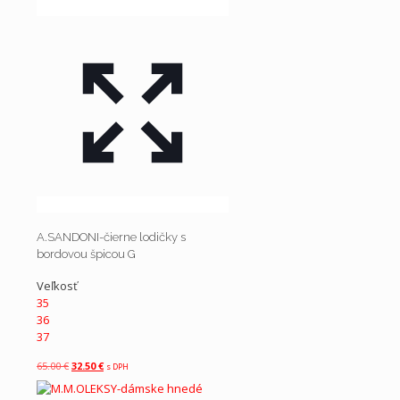
A.SANDONI-čierne lodičky s
bordovou špicou G
Veľkosť
35
36
37
65.00
€
Pôvodná
32.50
€
Aktuálna
s DPH
cena
cena
bola:
je: