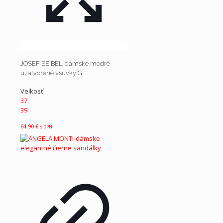
JOSEF SEIBEL-dámske modré
uzatvorené vsuvky G
Veľkosť
37
39
64.90
€
s DPH