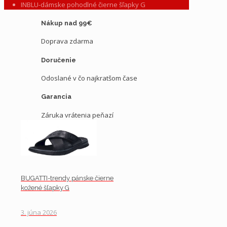
INBLU-dámske pohodlné čierne šľapky G
Nákup nad 99€
Doprava zdarma
Doručenie
Odoslané v čo najkratšom čase
Garancia
Záruka vrátenia peňazí
BUGATTI-trendy pánske čierne
kožené šľapky G
3. júna 2026