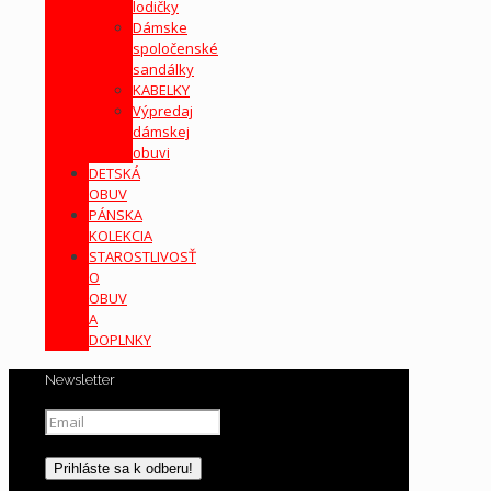
lodičky
Dámske
spoločenské
sandálky
KABELKY
Výpredaj
dámskej
obuvi
DETSKÁ
OBUV
PÁNSKA
KOLEKCIA
STAROSTLIVOSŤ
O
OBUV
A
DOPLNKY
Newsletter