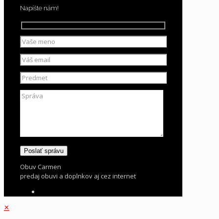
Napíšte nám!
Obuv Carmen
predaj obuvi a doplnkov aj cez internet
✕