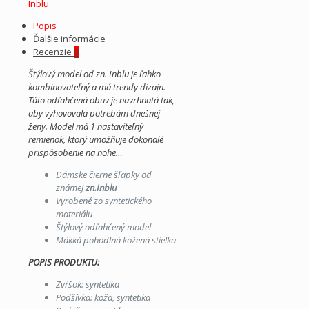
Inblu
Popis
Ďalšie informácie
Recenzie
0
Štýlový model od zn. Inblu je ľahko
kombinovateľný a má trendy dizajn.
Táto odľahčená obuv je navrhnutá tak,
aby vyhovovala potrebám dnešnej
ženy. Model má 1 nastaviteľný
remienok, ktorý umožňuje dokonalé
prispôsobenie na nohe…
Dámske čierne šľapky od
známej
zn.Inblu
Vyrobené zo syntetického
materiálu
Štýlový odľahčený model
Mäkká pohodlná kožená stielka
POPIS PRODUKTU:
Zvŕšok: syntetika
Podšívka: koža, syntetika