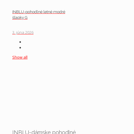
INBLU-pohodlné letné modré
šľapky G
3. júna 2026
Show all
INBLU-dámske pohodlné