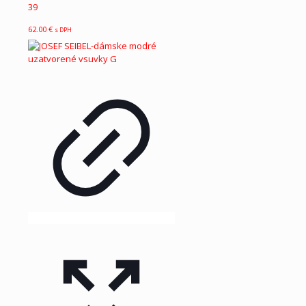
39
62.00
€
s DPH