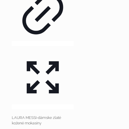
LAURA MESSI-dámske zlaté
kožené mokasíny