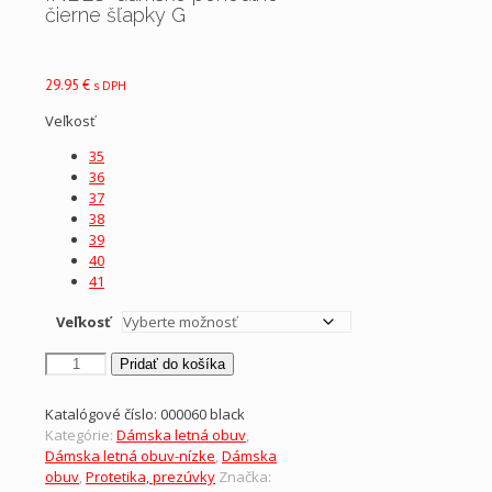
čierne šľapky G
29.95
€
s DPH
Veľkosť
35
36
37
38
39
40
41
Veľkosť
množstvo
Pridať do košíka
INBLU-
dámske
Katalógové číslo:
000060 black
pohodlné
Kategórie:
Dámska letná obuv
,
čierne
Dámska letná obuv-nízke
,
Dámska
šľapky
obuv
,
Protetika, prezúvky
Značka:
G