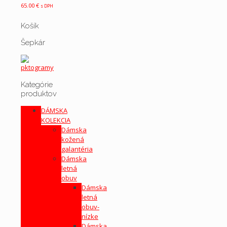
65.00
€
s DPH
Košík
Šepkár
Kategórie
produktov
DÁMSKA
KOLEKCIA
Dámska
kožená
galantéria
Dámska
letná
obuv
Dámska
letná
obuv-
nízke
Dámska