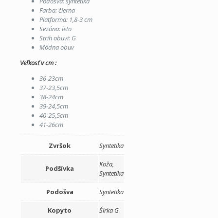
Podošva: syntetika
Farba: čierna
Platforma: 1,8-3 cm
Sezóna: leto
Strih obuvi: G
Módna obuv
Veľkosť v cm :
36-23cm
37-23,5cm
38-24cm
39-24,5cm
40-25,5cm
41-26cm
Zvršok
Syntetika
Koža,
Podšívka
Syntetika
Podošva
Syntetika
Kopyto
Šírka G