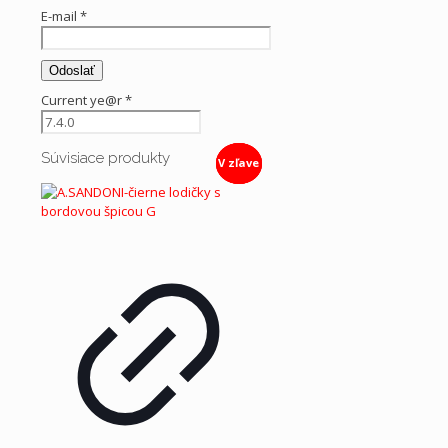
E-mail
*
Current ye@r
*
Súvisiace produkty
V zľave
V zľave
V zľave