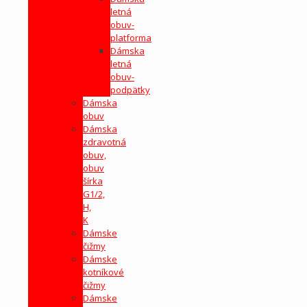
letná
obuv-
platforma
Dámska
letná
obuv-
podpätky
Dámska
obuv
Dámska
zdravotná
obuv,
obuv
šírka
G1/2,
H,
K
Dámske
čižmy
Dámske
kotníkové
čižmy
Dámske