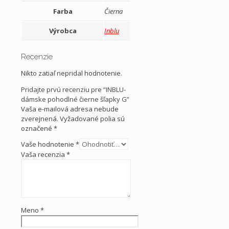
Farba
Čierna
Výrobca
Inblu
Recenzie
Nikto zatiaľ nepridal hodnotenie.
Pridajte prvú recenziu pre “INBLU-
dámske pohodlné čierne šľapky G”
Vaša e-mailová adresa nebude
zverejnená.
Vyžadované polia sú
označené
*
Vaše hodnotenie
*
Vaša recenzia
*
Meno
*