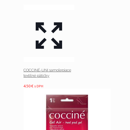
COCCINÉ-UNI samolepiace
textilné pätičky
4.50
€
s DPH