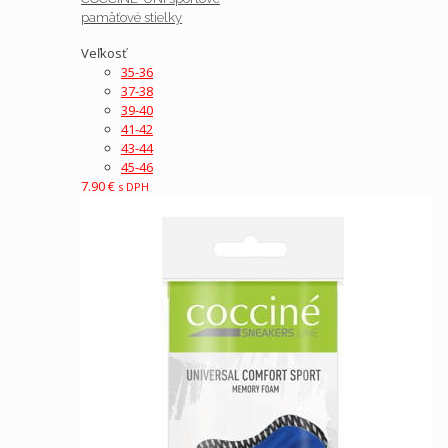
pamäťové stielky
Veľkosť
35-36
37-38
39-40
41-42
43-44
45-46
7.90
€
s DPH