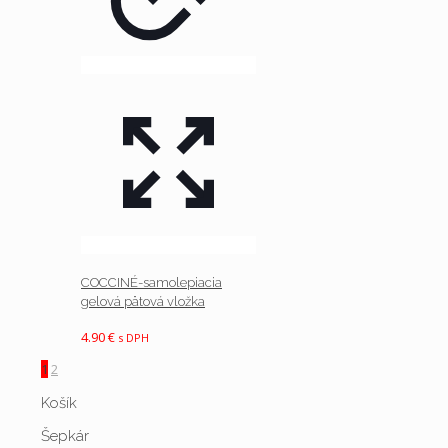
COCCINÉ-samolepiacia
gelová pätová vložka
4.90
€
s DPH
1
2
Košík
Šepkár