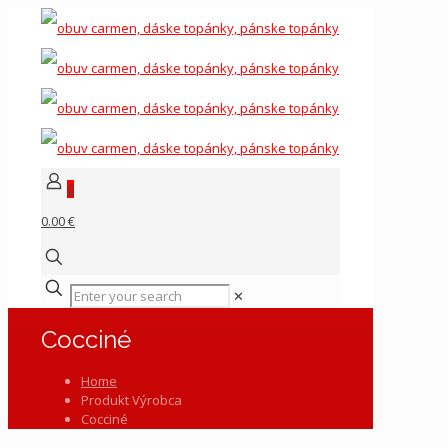
0
0.00 €
✕
Cocciné
Home
Produkt Výrobca
Cocciné