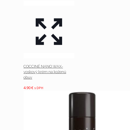
COCCINÉ NANO WAX-
voskový krém na koženú
obuv
4.90
€
s DPH