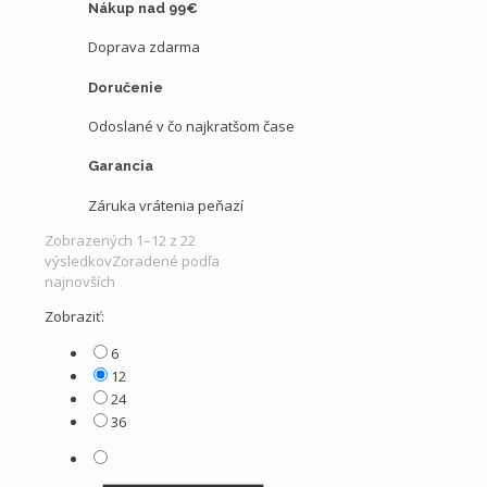
Nákup nad 99€
Doprava zdarma
Doručenie
Odoslané v čo najkratšom čase
Garancia
Záruka vrátenia peňazí
Zobrazených 1–12 z 22
výsledkov
Zoradené podľa
najnovších
Zobraziť:
6
12
24
36