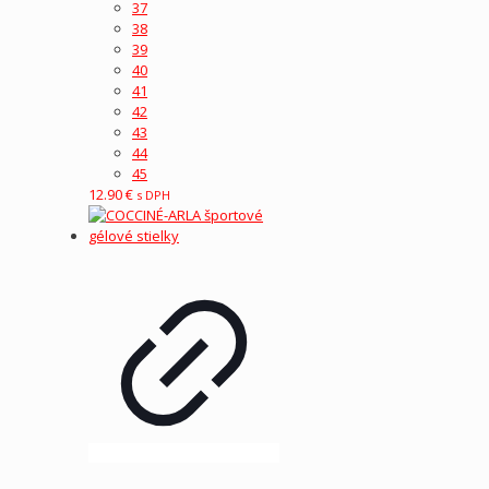
37
38
39
40
41
42
43
44
45
12.90
€
s DPH