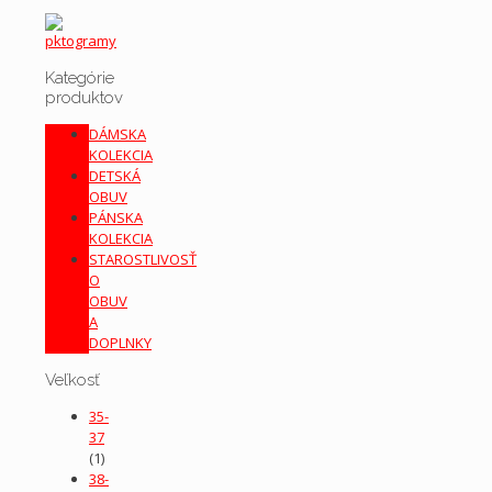
Kategórie
produktov
DÁMSKA
KOLEKCIA
DETSKÁ
OBUV
PÁNSKA
KOLEKCIA
STAROSTLIVOSŤ
O
OBUV
A
DOPLNKY
Veľkosť
35-
37
(1)
38-