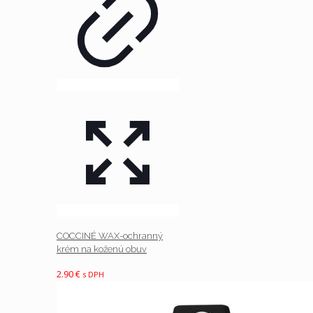
COCCINÉ WAX-ochranný
krém na koženú obuv
2.90
€
s DPH