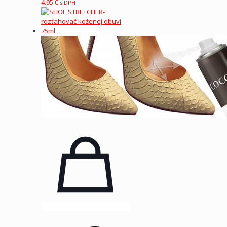
4.95
€
s DPH