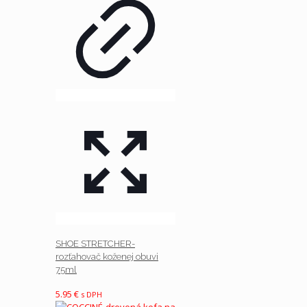
SHOE STRETCHER-
rozťahovač koženej obuvi
75ml
5.95
€
s DPH