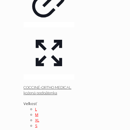
COCCINÉ-ORTHO MEDICAL
kožená podpätenka
Veľkosť
L
M
XL
S