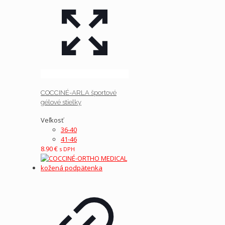
COCCINÉ-ARLA športové
gélové stielky
Veľkosť
36-40
41-46
8.90
€
s DPH