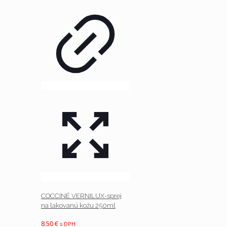
COCCINÉ VERNILUX-sprej
na lakovanú kožu 250ml
8.50
€
s DPH