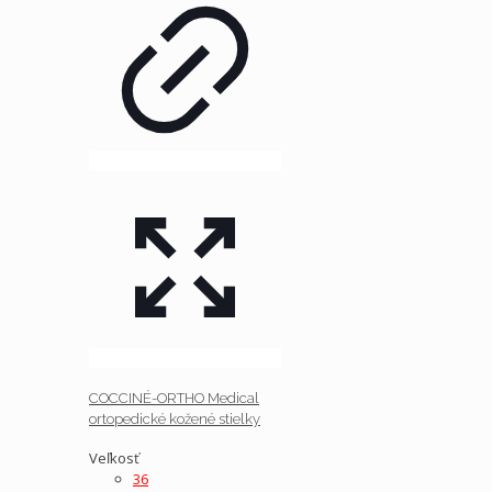
COCCINÉ-ORTHO Medical
ortopedické kožené stielky
Veľkosť
36