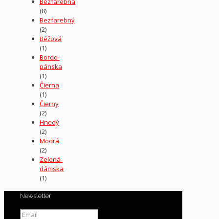
Bezfarebná
(8)
Bezfarebný
(2)
Béžová
(1)
Bordo-
pánska
(1)
Čierna
(1)
Čierny
(2)
Hnedý
(2)
Modrá
(2)
Zelená-
dámska
(1)
Newsletter