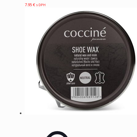
7.95
€
s DPH