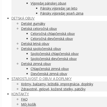
Výpredaj pánskej obuvi
Pánsky výpredaj jar-leto
Pánsky výpredaj jeseň-zima
DETSKÁ OBUV
Detské gumáky
Detská celoročná obuv
Celoročná chlapčenská obuv
Celoročná dievčenská obuv
Detská letná obuv
Detská spoločenská obuv
Spoločenská chlapčenská obuv
Spoločenská dievčenská obuv
Detská zimná obuv
Chlapčenská zimná obuv
Dievčenská zimná obuv
STAROSTLIVOSŤ O OBUV A DOPLNKY
Krémy, balzamy, leštidlá, impregnácia, doplnky
Zdravotné, gelové, kožené stielky, pätičky
KONTAKTY
FAQ
Môj košík