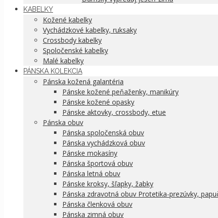
KABELKY
Kožené kabelky
Vychádzkové kabelky, ruksaky
Crossbody kabelky
Spoločenské kabelky
Malé kabelky
PÁNSKA KOLEKCIA
Pánska kožená galantéria
Pánske kožené peňaženky, manikúry
Pánske kožené opasky
Pánske aktovky, crossbody, etue
Pánska obuv
Pánska spoločenská obuv
Pánska vychádzková obuv
Pánske mokasíny
Pánska športová obuv
Pánska letná obuv
Pánske kroksy, šľapky, žabky
Pánska zdravotná obuv Protetika-prezúvky, papu
Pánska členková obuv
Pánska zimná obuv