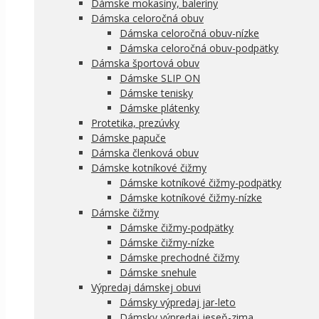
Dámske mokasíny, baleríny
Dámska celoročná obuv
Dámska celoročná obuv-nízke
Dámska celoročná obuv-podpätky
Dámska športová obuv
Dámske SLIP ON
Dámske tenisky
Dámske plátenky
Protetika, prezúvky
Dámske papuče
Dámska členková obuv
Dámske kotníkové čižmy
Dámske kotníkové čižmy-podpätky
Dámske kotníkové čižmy-nízke
Dámske čižmy
Dámske čižmy-podpätky
Dámske čižmy-nízke
Dámske prechodné čižmy
Dámske snehule
Výpredaj dámskej obuvi
Dámsky výpredaj jar-leto
Dámsky výpredaj jeseň-zima