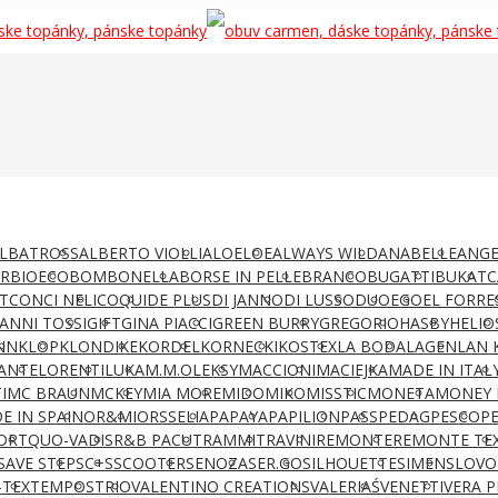
LBATROSS
ALBERTO VIOLLI
ALOELOE
ALWAYS WILD
ANABELLE
ANGE
AR
BIOECO
BOMBONELLA
BORSE IN PELLE
BRANCO
BUGATTI
BUKAT
C
T
CONCI NELI
COQUI
DE PLUS
DI JANNO
DI LUSSO
DUO
EGO
EL FORRE
IANNI TOSSI
GIFT
GINA PIACCI
GREEN BURRY
GREGORIO
HASBY
HELIO
NN
KLOP
KLONDIKE
KORDEL
KORNECKI
KOSTEX
LA BODA
LAGEN
LAN 
ANTE
LORENTI
LUKA
M.M.OLEKSY
MACCIONI
MACIEJKA
MADE IN ITAL
I
MC BRAUN
MCKEY
MIA MORE
MIDO
MIKO
MISSTIC
MONETA
MONEY 
E IN SPAIN
OR&MI
ORSSELIA
PAPAYA
PAPILION
PASS
PEDAG
PESCO
P
ORT
QUO-VADIS
R&B PACUT
RAMMIT
RAVINI
REMONTE
REMONTE TE
SAVE STEP
SC+S
SCOOTER
SENOZA
SER.GO
SILHOUETTE
SIMEN
SLOVO
-TEX
TEMPOS
TRIO
VALENTINO CREATIONS
VALERIAŚ
VENETTI
VERA P