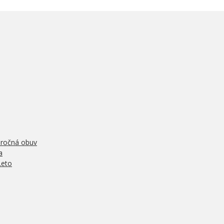
oročná obuv
a
Leto