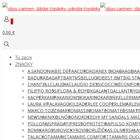
0
0.00 €
Tu začni
ZNAČKY
A.SANDONI
ABIS DETA
ACORD
ADANEX BIO
AGA
AGDA
A
BADURA
BAGATT
BARTUŚ
BELLUGIO
BEST BUT
BIG ST
CHANTELL
CLAUDIA
CLAUDIO DESSI
COCCINÉ
COMFOR
FILIPPO ROSSI
FLORA & CO
FOX
GALANT
GALLANTRY
G
KACPER
KAMPA
KANIOWSKI
KARINO
KAROŃ
KELLERMA
LAURA VITA
LAVAGGIO
LEADER
LEE COOPER
LEMAR
LEV
MARCO TOZZI
MARKO
MASSIMO
MATEO
MATEOS
MATT
NEWS
NIK
NIKOL
NÓBO
NORDEE
OH! MY SANDALS-MAD
POLLONUS
PRAGATI
PRESSO
PROTETIKA
PULSO KOMF
ROMIKA
ROSSI
ROVICKY
ROVIGO
RUŽIČKA
S.OLIVER
SALA
TALACKO
TAMARIS
TAMARIS COMFORT
TAMARIS DUO