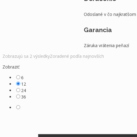
Odoslané v čo najkratšom
Garancia
Záruka vrátenia peňazí
Zobrazujú sa 2 výsledky
Zoradené podľa najnovších
Zobraziť:
6
12
24
36