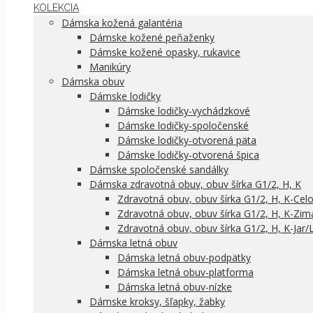
KOLEKCIA
Dámska kožená galantéria
Dámske kožené peňaženky
Dámske kožené opasky, rukavice
Manikúry
Dámska obuv
Dámske lodičky
Dámske lodičky-vychádzkové
Dámske lodičky-spoločenské
Dámske lodičky-otvorená päta
Dámske lodičky-otvorená špica
Dámske spoločenské sandálky
Dámska zdravotná obuv, obuv šírka G1/2, H, K
Zdravotná obuv, obuv šírka G1/2, H, K-Cel
Zdravotná obuv, obuv šírka G1/2, H, K-Zim
Zdravotná obuv, obuv šírka G1/2, H, K-Jar/
Dámska letná obuv
Dámska letná obuv-podpätky
Dámska letná obuv-platforma
Dámska letná obuv-nízke
Dámske kroksy, šľapky, žabky