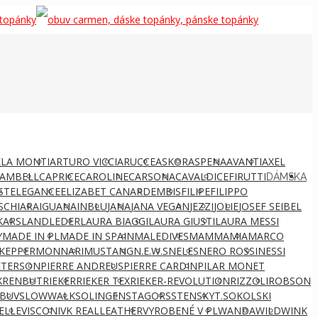
LA MONTI
ARTURO VICCI
ARUCCE
ASKOR
ASPENA
AVANTI
AXEL
AMBELL
CAPRICE
CAROLINE
CARSONA
CAVALDI
CEFIRUTTI
DÁMSKA
ST
ELEGANCE
ELIZABET CANARD
EMBIS
FILIPE
FILIPPO
S
CHIARA
IGUANA
INBLU
JANA
JANA VEGAN
JEZZI
JOLIE
JOSEF SEIBEL
KARS
LANDLEDER
LAURA BIAGGI
LAURA GIUSTI
LAURA MESSI
Y
MADE IN PL
MADE IN SPAIN
MALEDIVES
MAMMAMIA
MARCO
KEPPER
MONNARI
MUSTANG
N.E.W.S
NELES
NERO ROSSI
NESSI
ETERSON
PIERRE ANDREUS
PIERRE CARDIN
PILAR MONET
X
RENBUT
RIEKER
RIEKER TEX
RIEKER-REVOLUTION
RIZZOLI
ROBSON
BUV
SLOWWALK
SOLINGEN
STAGORS
STENSKY
T.SOKOLSKI
ELLE
VISCONI
VK REALLEATHER
VYROBENÉ V PL
WANDA
WILD
WINK