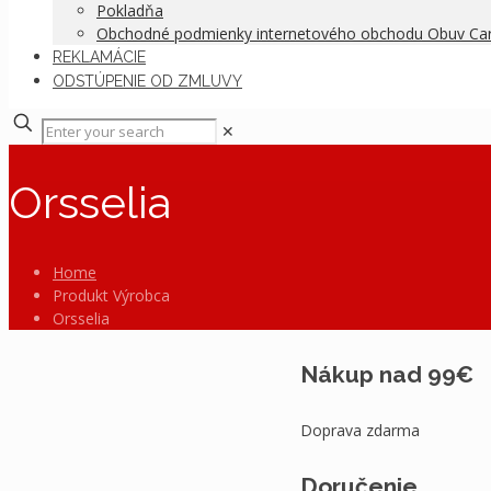
Pokladňa
Obchodné podmienky internetového obchodu Obuv C
REKLAMÁCIE
ODSTÚPENIE OD ZMLUVY
✕
Orsselia
Home
Produkt Výrobca
Orsselia
Nákup nad 99€
Doprava zdarma
Doručenie