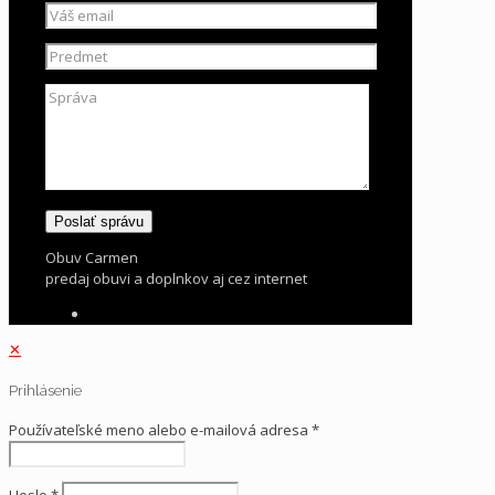
Obuv Carmen
predaj obuvi a doplnkov aj cez internet
✕
Prihlásenie
Používateľské meno alebo e-mailová adresa
*
Heslo
*