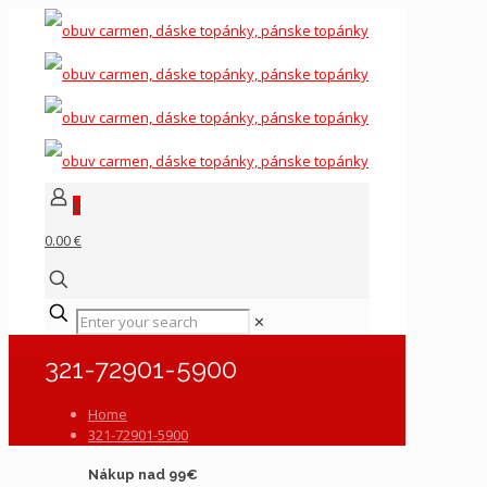
0
0.00 €
✕
321-72901-5900
Home
321-72901-5900
Nákup nad 99€