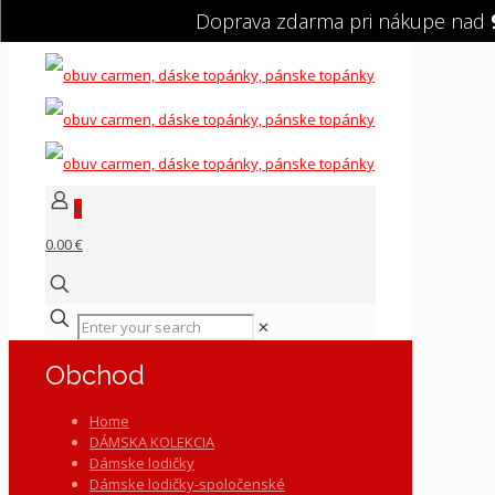
Doprava zdarma pri nákupe nad
0
0.00 €
✕
Obchod
Home
DÁMSKA KOLEKCIA
Dámske lodičky
Dámske lodičky-spoločenské