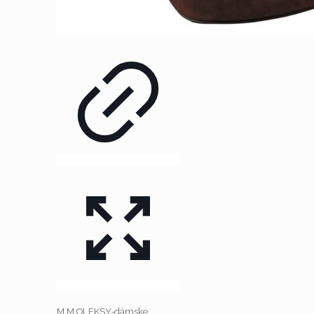
M.M.OLEKSY-dámske