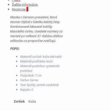
Ďalšie informácie
Recenzie
0
Klasika v čiernom prevedení, ktorá
nesmie chýbať v šatníku každej ženy.
Kombinované lakované lodičky
klasického strihu. U
vedené rozmery sú
merané pri veľkosti 37. Každou ďalšou
veľkosťou sa proporčne zväčšujú.
POPIS:
Materiál zvršok: koža-lak/velúr
Materiál podšívka: koža
Materiál podošva: syntetická
podošva
Podpätok: 7 cm
Farba: čierna
Tvar špičky: jemne zaoblená
Kopyto: G
Zvršok
Koža