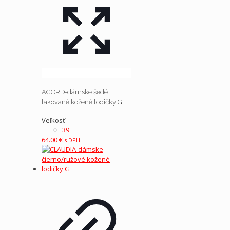
ACORD-dámske šedé
lakované kožené lodičky G
Veľkosť
39
64.00
€
s DPH