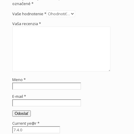
označené
*
Vaše hodnotenie
*
Vaša recenzia
*
Meno
*
E-mail
*
Current ye@r
*