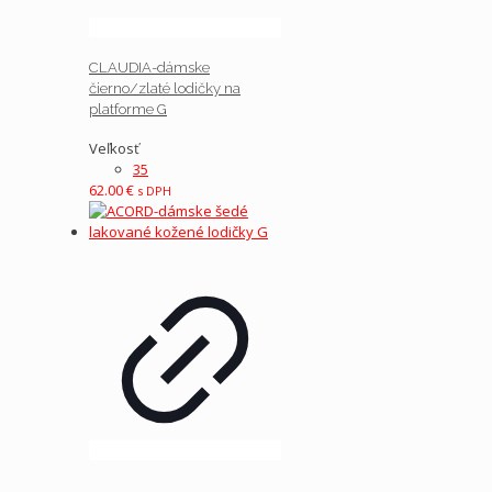
CLAUDIA-dámske
čierno/zlaté lodičky na
platforme G
Veľkosť
35
62.00
€
s DPH