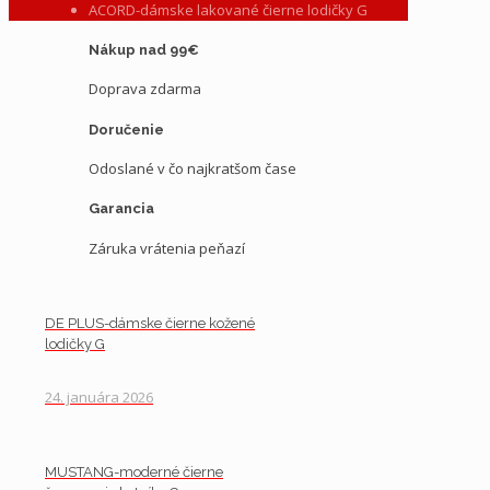
ACORD-dámske lakované čierne lodičky G
Nákup nad 99€
Doprava zdarma
Doručenie
Odoslané v čo najkratšom čase
Garancia
Záruka vrátenia peňazí
DE PLUS-dámske čierne kožené
lodičky G
24. januára 2026
MUSTANG-moderné čierne