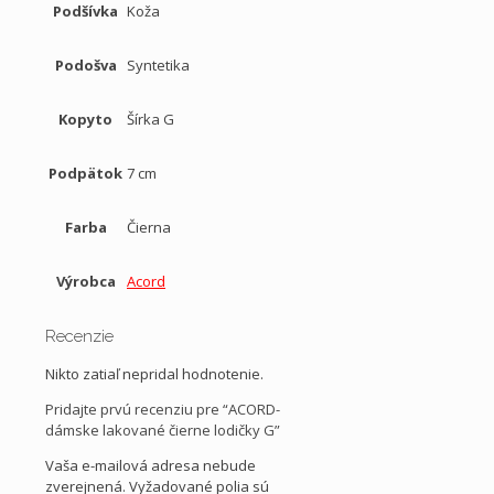
Podšívka
Koža
Podošva
Syntetika
Kopyto
Šírka G
Podpätok
7 cm
Farba
Čierna
Výrobca
Acord
Recenzie
Nikto zatiaľ nepridal hodnotenie.
Pridajte prvú recenziu pre “ACORD-
dámske lakované čierne lodičky G”
Vaša e-mailová adresa nebude
zverejnená.
Vyžadované polia sú