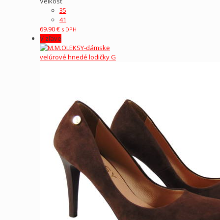
Veľkosť
35
41
69.90
€
s DPH
V zľave