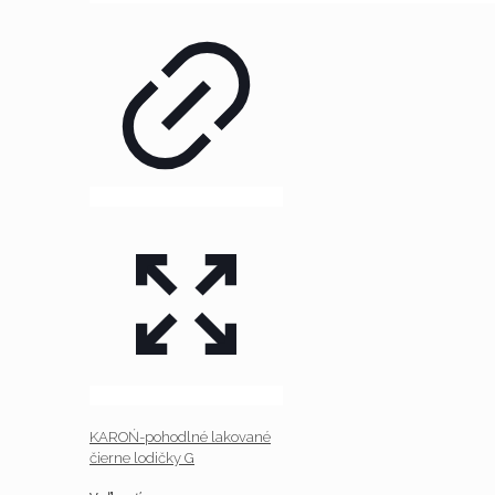
KAROŃ-pohodlné lakované
čierne lodičky G