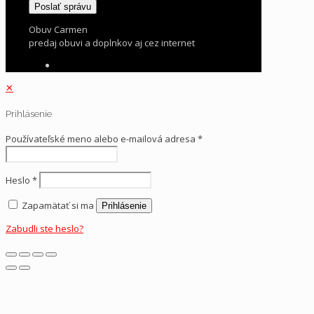
Obuv Carmen
predaj obuvi a doplnkov aj cez internet
✕
Prihlásenie
Používateľské meno alebo e-mailová adresa
*
Heslo
*
Zapamätať si ma
Prihlásenie
Zabudli ste heslo?