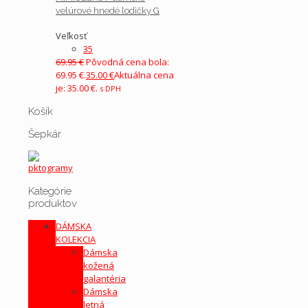
velúrové hnedé lodičky G
Veľkosť
35
69.95
€
Pôvodná cena bola:
69.95 €.
35.00
€
Aktuálna cena
je: 35.00 €.
s DPH
Košík
Šepkár
Kategórie
produktov
DÁMSKA
KOLEKCIA
Dámska
kožená
galantéria
Dámska
letná