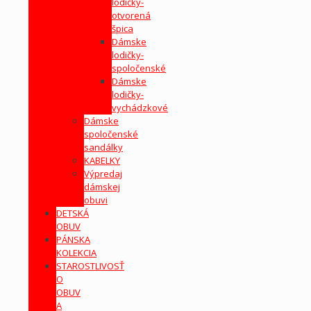
lodičky-
otvorená
špica
Dámske
lodičky-
spoločenské
Dámske
lodičky-
vychádzkové
Dámske
spoločenské
sandálky
KABELKY
Výpredaj
dámskej
obuvi
DETSKÁ
OBUV
PÁNSKA
KOLEKCIA
STAROSTLIVOSŤ
O
OBUV
A