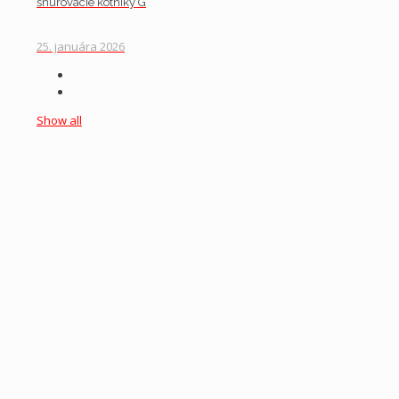
šnurovacie kotníky G
25. januára 2026
Show all