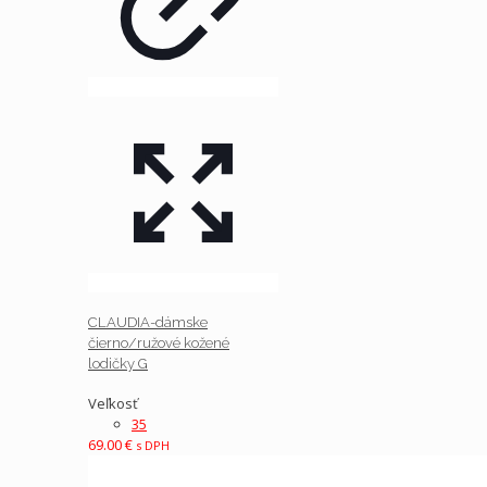
CLAUDIA-dámske
čierno/ružové kožené
lodičky G
Veľkosť
35
69.00
€
s DPH