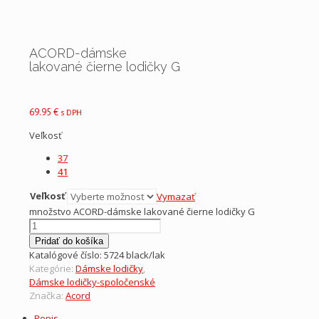
ACORD-dámske
lakované čierne lodičky G
69.95
€
s DPH
Veľkosť
37
41
Veľkosť
Vymazať
množstvo ACORD-dámske lakované čierne lodičky G
Pridať do košíka
Katalógové číslo:
5724 black/lak
Kategórie:
Dámske lodičky
,
Dámske lodičky-spoločenské
Značka:
Acord
Popis