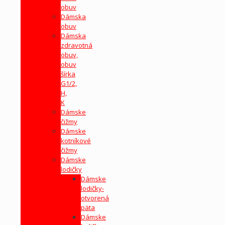
obuv
Dámska
obuv
Dámska
zdravotná
obuv,
obuv
šírka
G1/2,
H,
K
Dámske
čižmy
Dámske
kotníkové
čižmy
Dámske
lodičky
Dámske
lodičky-
otvorená
päta
Dámske