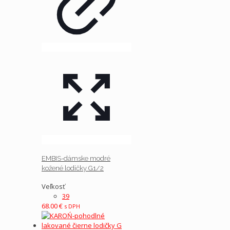
EMBIS-dámske modré
kožené lodičky G1/2
Veľkosť
39
68.00
€
s DPH