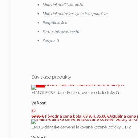
Materiál podšívka: koža
Materiál podošva: syntetická podošva
Podpätok: 8cm
Farba: béžová/hnedá
Kopyto: G
Zvršok
Recenzie
Nikto zatiaľ nepridal hodnotenie.
Súvisiace produkty
Podšívka
Pridajte prvú recenziu pre “AGA-d
V zľave
klinovom podpätku G”
M.M.OLEKSY-dámske velúrové hnedé lodičky G
Podošva
Vaša e-mailová adresa nebude zverejnená.
Vyžadované
Veľkosť
Vaše hodnotenie
*
35
Kopyto
69.95
€
Pôvodná cena bola: 69.95 €.
35.00
€
Aktuálna cena j
EMBIS-dámske červené lakované kožené lodičky G1/2
Klínový podpätok
Vaša recenzia
*
Veľkosť