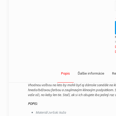
Popis
Ďalšie informácie
Re
Vhodnou voľbou na leto by mohli byť aj dámske sandále na k
hnedo/béžovou farbou a zaujímavým klinovým podpätkom. Sti
vaše oči, no keby len tie. Stačí, ak si ich obujete iba jediný ra
POPIS:
Materiál zvršok: koža