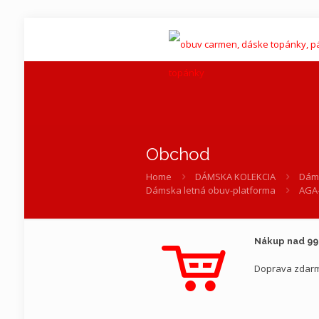
Obchod
Home
DÁMSKA KOLEKCIA
Dáms
Dámska letná obuv-platforma
AGA-
Nákup nad 9
Doprava zdar