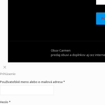
Obuv Carmen
predaj obuvi a doplnkov aj cez interne
✕
Prihlásenie
Používateľské meno alebo e-mailová adresa
*
Heslo
*