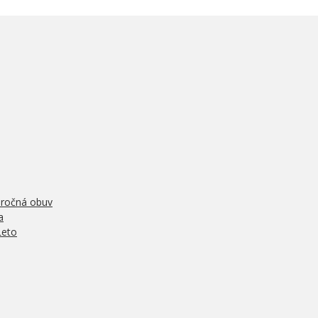
oročná obuv
a
Leto