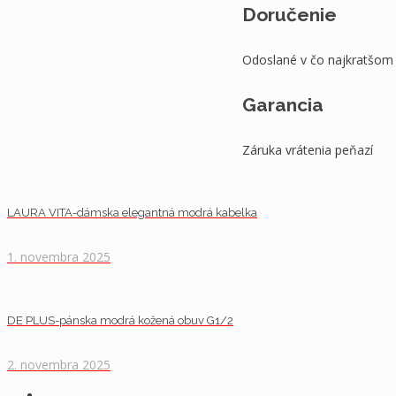
Doručenie
Odoslané v čo najkratšom
Garancia
Záruka vrátenia peňazí
LAURA VITA-dámska elegantná modrá kabelka
1. novembra 2025
DE PLUS-pánska modrá kožená obuv G1/2
2. novembra 2025