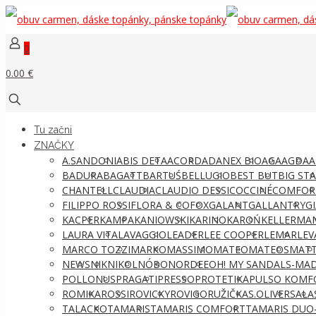
0
0.00 €
Tu začni
ZNAČKY
A.SANDONI
ABIS DETA
ACORD
ADANEX BIO
AGA
AGDA
A
BADURA
BAGATT
BARTUŚ
BELLUGIO
BEST BUT
BIG ST
CHANTELL
CLAUDIA
CLAUDIO DESSI
COCCINÉ
COMFOR
FILIPPO ROSSI
FLORA & CO
FOX
GALANT
GALLANTRY
G
KACPER
KAMPA
KANIOWSKI
KARINO
KAROŃ
KELLERMA
LAURA VITA
LAVAGGIO
LEADER
LEE COOPER
LEMAR
LEV
MARCO TOZZI
MARKO
MASSIMO
MATEO
MATEOS
MATT
NEWS
NIK
NIKOL
NÓBO
NORDEE
OH! MY SANDALS-MAD
POLLONUS
PRAGATI
PRESSO
PROTETIKA
PULSO KOMF
ROMIKA
ROSSI
ROVICKY
ROVIGO
RUŽIČKA
S.OLIVER
SALA
TALACKO
TAMARIS
TAMARIS COMFORT
TAMARIS DUO