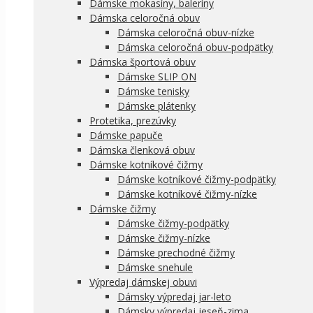
Dámske mokasíny, baleríny
Dámska celoročná obuv
Dámska celoročná obuv-nízke
Dámska celoročná obuv-podpätky
Dámska športová obuv
Dámske SLIP ON
Dámske tenisky
Dámske plátenky
Protetika, prezúvky
Dámske papuče
Dámska členková obuv
Dámske kotníkové čižmy
Dámske kotníkové čižmy-podpätky
Dámske kotníkové čižmy-nízke
Dámske čižmy
Dámske čižmy-podpätky
Dámske čižmy-nízke
Dámske prechodné čižmy
Dámske snehule
Výpredaj dámskej obuvi
Dámsky výpredaj jar-leto
Dámsky výpredaj jeseň-zima