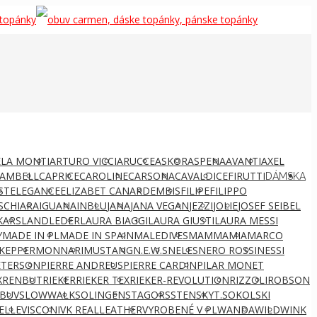
LA MONTI
ARTURO VICCI
ARUCCE
ASKOR
ASPENA
AVANTI
AXEL
AMBELL
CAPRICE
CAROLINE
CARSONA
CAVALDI
CEFIRUTTI
DÁMSKA
ST
ELEGANCE
ELIZABET CANARD
EMBIS
FILIPE
FILIPPO
S
CHIARA
IGUANA
INBLU
JANA
JANA VEGAN
JEZZI
JOLIE
JOSEF SEIBEL
KARS
LANDLEDER
LAURA BIAGGI
LAURA GIUSTI
LAURA MESSI
Y
MADE IN PL
MADE IN SPAIN
MALEDIVES
MAMMAMIA
MARCO
KEPPER
MONNARI
MUSTANG
N.E.W.S
NELES
NERO ROSSI
NESSI
ETERSON
PIERRE ANDREUS
PIERRE CARDIN
PILAR MONET
X
RENBUT
RIEKER
RIEKER TEX
RIEKER-REVOLUTION
RIZZOLI
ROBSON
BUV
SLOWWALK
SOLINGEN
STAGORS
STENSKY
T.SOKOLSKI
ELLE
VISCONI
VK REALLEATHER
VYROBENÉ V PL
WANDA
WILD
WINK