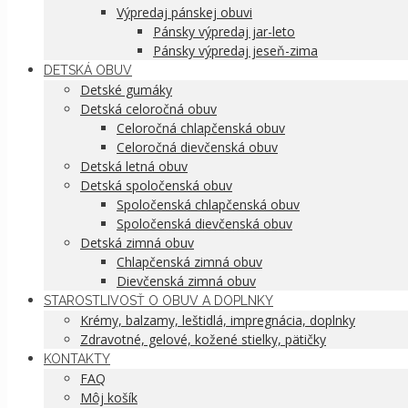
Výpredaj pánskej obuvi
Pánsky výpredaj jar-leto
Pánsky výpredaj jeseň-zima
DETSKÁ OBUV
Detské gumáky
Detská celoročná obuv
Celoročná chlapčenská obuv
Celoročná dievčenská obuv
Detská letná obuv
Detská spoločenská obuv
Spoločenská chlapčenská obuv
Spoločenská dievčenská obuv
Detská zimná obuv
Chlapčenská zimná obuv
Dievčenská zimná obuv
STAROSTLIVOSŤ O OBUV A DOPLNKY
Krémy, balzamy, leštidlá, impregnácia, doplnky
Zdravotné, gelové, kožené stielky, pätičky
KONTAKTY
FAQ
Môj košík