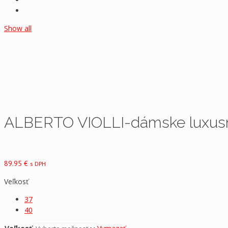
Show all
ALBERTO VIOLLI-dámske luxusn
89.95
€
s DPH
Veľkosť
37
40