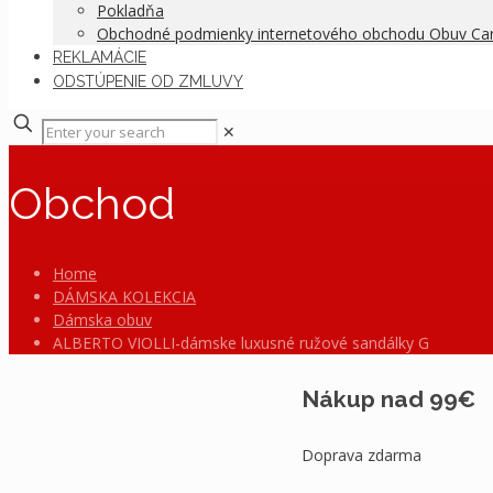
Pokladňa
Obchodné podmienky internetového obchodu Obuv C
REKLAMÁCIE
ODSTÚPENIE OD ZMLUVY
✕
Obchod
Home
DÁMSKA KOLEKCIA
Dámska obuv
ALBERTO VIOLLI-dámske luxusné ružové sandálky G
Nákup nad 99€
Doprava zdarma