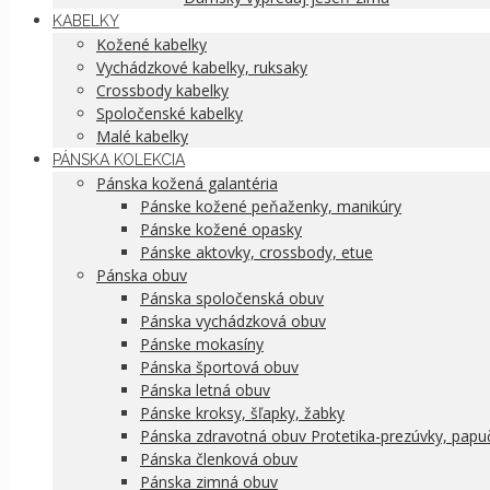
KABELKY
Kožené kabelky
Vychádzkové kabelky, ruksaky
Crossbody kabelky
Spoločenské kabelky
Malé kabelky
PÁNSKA KOLEKCIA
Pánska kožená galantéria
Pánske kožené peňaženky, manikúry
Pánske kožené opasky
Pánske aktovky, crossbody, etue
Pánska obuv
Pánska spoločenská obuv
Pánska vychádzková obuv
Pánske mokasíny
Pánska športová obuv
Pánska letná obuv
Pánske kroksy, šľapky, žabky
Pánska zdravotná obuv Protetika-prezúvky, papu
Pánska členková obuv
Pánska zimná obuv