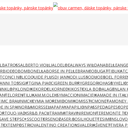
LBATROSS
ALBERTO VIOLLI
ALOELOE
ALWAYS WILD
ANABELLE
ANGE
AR
BIOECO
BOMBONELLA
BORSE IN PELLE
BRANCO
BUGATTI
BUKAT
C
T
CONCI NELI
COQUI
DE PLUS
DI JANNO
DI LUSSO
DUO
EGO
EL FORRE
IANNI TOSSI
GIFT
GINA PIACCI
GREEN BURRY
GREGORIO
HASBY
HELIO
NN
KLOP
KLONDIKE
KORDEL
KORNECKI
KOSTEX
LA BODA
LAGEN
LAN 
ANTE
LORENTI
LUKA
M.M.OLEKSY
MACCIONI
MACIEJKA
MADE IN ITAL
I
MC BRAUN
MCKEY
MIA MORE
MIDO
MIKO
MISSTIC
MONETA
MONEY 
E IN SPAIN
OR&MI
ORSSELIA
PAPAYA
PAPILION
PASS
PEDAG
PESCO
P
ORT
QUO-VADIS
R&B PACUT
RAMMIT
RAVINI
REMONTE
REMONTE TE
SAVE STEP
SC+S
SCOOTER
SENOZA
SER.GO
SILHOUETTE
SIMEN
SLOVO
-TEX
TEMPOS
TRIO
VALENTINO CREATIONS
VALERIAŚ
VENETTI
VERA P