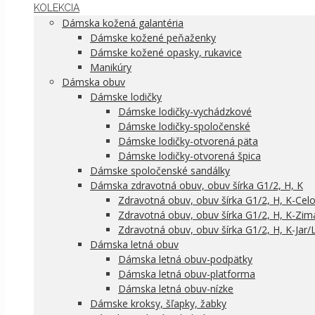
KOLEKCIA
Dámska kožená galantéria
Dámske kožené peňaženky
Dámske kožené opasky, rukavice
Manikúry
Dámska obuv
Dámske lodičky
Dámske lodičky-vychádzkové
Dámske lodičky-spoločenské
Dámske lodičky-otvorená päta
Dámske lodičky-otvorená špica
Dámske spoločenské sandálky
Dámska zdravotná obuv, obuv šírka G1/2, H, K
Zdravotná obuv, obuv šírka G1/2, H, K-Cel
Zdravotná obuv, obuv šírka G1/2, H, K-Zim
Zdravotná obuv, obuv šírka G1/2, H, K-Jar/
Dámska letná obuv
Dámska letná obuv-podpätky
Dámska letná obuv-platforma
Dámska letná obuv-nízke
Dámske kroksy, šľapky, žabky