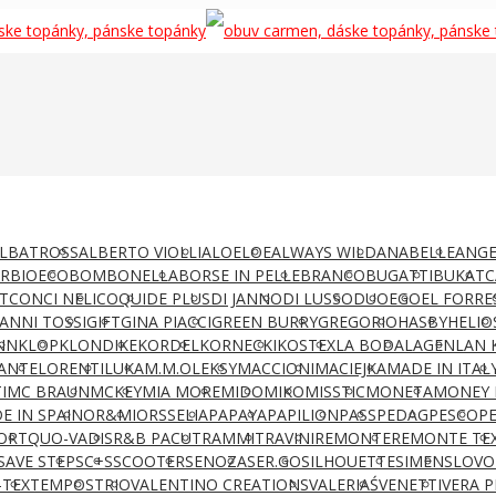
LBATROSS
ALBERTO VIOLLI
ALOELOE
ALWAYS WILD
ANABELLE
ANGE
AR
BIOECO
BOMBONELLA
BORSE IN PELLE
BRANCO
BUGATTI
BUKAT
C
T
CONCI NELI
COQUI
DE PLUS
DI JANNO
DI LUSSO
DUO
EGO
EL FORRE
IANNI TOSSI
GIFT
GINA PIACCI
GREEN BURRY
GREGORIO
HASBY
HELIO
NN
KLOP
KLONDIKE
KORDEL
KORNECKI
KOSTEX
LA BODA
LAGEN
LAN 
ANTE
LORENTI
LUKA
M.M.OLEKSY
MACCIONI
MACIEJKA
MADE IN ITAL
I
MC BRAUN
MCKEY
MIA MORE
MIDO
MIKO
MISSTIC
MONETA
MONEY 
E IN SPAIN
OR&MI
ORSSELIA
PAPAYA
PAPILION
PASS
PEDAG
PESCO
P
ORT
QUO-VADIS
R&B PACUT
RAMMIT
RAVINI
REMONTE
REMONTE TE
SAVE STEP
SC+S
SCOOTER
SENOZA
SER.GO
SILHOUETTE
SIMEN
SLOVO
-TEX
TEMPOS
TRIO
VALENTINO CREATIONS
VALERIAŚ
VENETTI
VERA P