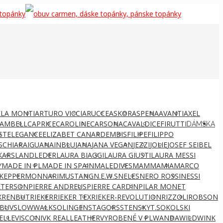
LA MONTI
ARTURO VICCI
ARUCCE
ASKOR
ASPENA
AVANTI
AXEL
AMBELL
CAPRICE
CAROLINE
CARSONA
CAVALDI
CEFIRUTTI
DÁMSKA
ST
ELEGANCE
ELIZABET CANARD
EMBIS
FILIPE
FILIPPO
S
CHIARA
IGUANA
INBLU
JANA
JANA VEGAN
JEZZI
JOLIE
JOSEF SEIBEL
KARS
LANDLEDER
LAURA BIAGGI
LAURA GIUSTI
LAURA MESSI
Y
MADE IN PL
MADE IN SPAIN
MALEDIVES
MAMMAMIA
MARCO
KEPPER
MONNARI
MUSTANG
N.E.W.S
NELES
NERO ROSSI
NESSI
ETERSON
PIERRE ANDREUS
PIERRE CARDIN
PILAR MONET
X
RENBUT
RIEKER
RIEKER TEX
RIEKER-REVOLUTION
RIZZOLI
ROBSON
BUV
SLOWWALK
SOLINGEN
STAGORS
STENSKY
T.SOKOLSKI
ELLE
VISCONI
VK REALLEATHER
VYROBENÉ V PL
WANDA
WILD
WINK