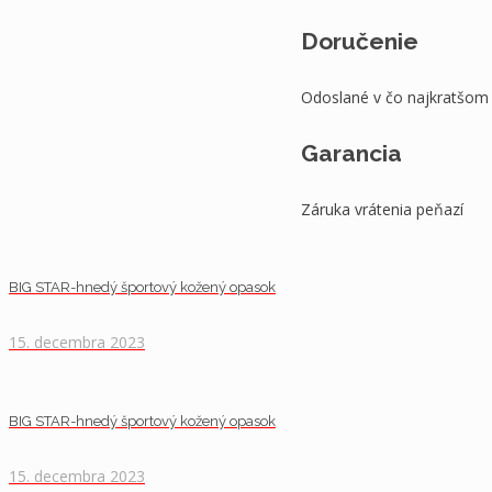
Doručenie
Odoslané v čo najkratšom
Garancia
Záruka vrátenia peňazí
BIG STAR-hnedý športový kožený opasok
15. decembra 2023
BIG STAR-hnedý športový kožený opasok
15. decembra 2023