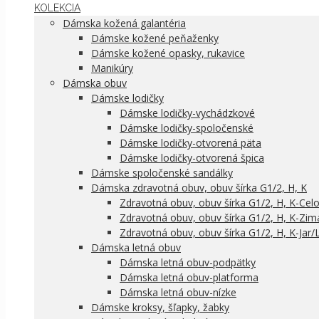
KOLEKCIA
Dámska kožená galantéria
Dámske kožené peňaženky
Dámske kožené opasky, rukavice
Manikúry
Dámska obuv
Dámske lodičky
Dámske lodičky-vychádzkové
Dámske lodičky-spoločenské
Dámske lodičky-otvorená päta
Dámske lodičky-otvorená špica
Dámske spoločenské sandálky
Dámska zdravotná obuv, obuv šírka G1/2, H, K
Zdravotná obuv, obuv šírka G1/2, H, K-Cel
Zdravotná obuv, obuv šírka G1/2, H, K-Zim
Zdravotná obuv, obuv šírka G1/2, H, K-Jar/
Dámska letná obuv
Dámska letná obuv-podpätky
Dámska letná obuv-platforma
Dámska letná obuv-nízke
Dámske kroksy, šľapky, žabky