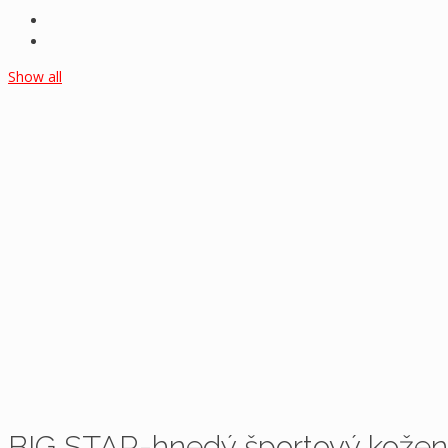
Show all
BIG STAR-hnedý športový kožen