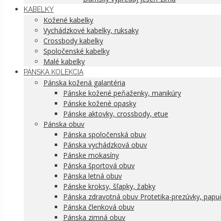
KABELKY
Kožené kabelky
Vychádzkové kabelky, ruksaky
Crossbody kabelky
Spoločenské kabelky
Malé kabelky
PÁNSKA KOLEKCIA
Pánska kožená galantéria
Pánske kožené peňaženky, manikúry
Pánske kožené opasky
Pánske aktovky, crossbody, etue
Pánska obuv
Pánska spoločenská obuv
Pánska vychádzková obuv
Pánske mokasíny
Pánska športová obuv
Pánska letná obuv
Pánske kroksy, šľapky, žabky
Pánska zdravotná obuv Protetika-prezúvky, papu
Pánska členková obuv
Pánska zimná obuv