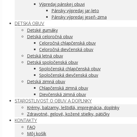
Výpredaj pánskej obuvi
Pánsky výpredaj jar-leto
Pánsky výpredaj jeseň-zima
DETSKÁ OBUV
Detské gumáky
Detská celoročná obuv
Celoročná chlapčenská obuv
Celoročná dievčenská obuv
Detská letná obuv
Detská spoločenská obuv
Spoločenská chlapčenská obuv
Spoločenská dievčenská obuv
Detská zimná obuv
Chlapčenská zimná obuv
Dievčenská zimná obuv
STAROSTLIVOSŤ O OBUV A DOPLNKY
Krémy, balzamy, leštidlá, impregnácia, doplnky
Zdravotné, gelové, kožené stielky, pätičky
KONTAKTY
FAQ
Môj košík