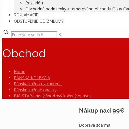
Pokladňa
Obchodné podmienky internetového obchodu Obuv C
REKLAMÁCIE
ODSTÚPENIE OD ZMLUVY
✕
Obchod
Home
PÁNSKA KOLEKCIA
Pánska kožená galantéria
Pánske kožené opasky
BIG STAR-hnedý športový kožený opasok
Nákup nad 99€
Doprava zdarma