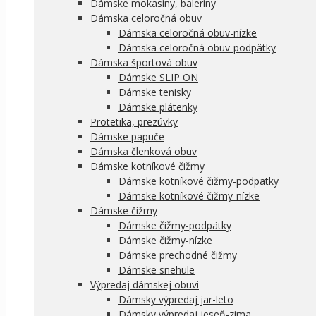
Dámske mokasíny, baleríny
Dámska celoročná obuv
Dámska celoročná obuv-nízke
Dámska celoročná obuv-podpätky
Dámska športová obuv
Dámske SLIP ON
Dámske tenisky
Dámske plátenky
Protetika, prezúvky
Dámske papuče
Dámska členková obuv
Dámske kotníkové čižmy
Dámske kotníkové čižmy-podpätky
Dámske kotníkové čižmy-nízke
Dámske čižmy
Dámske čižmy-podpätky
Dámske čižmy-nízke
Dámske prechodné čižmy
Dámske snehule
Výpredaj dámskej obuvi
Dámsky výpredaj jar-leto
Dámsky výpredaj jeseň-zima