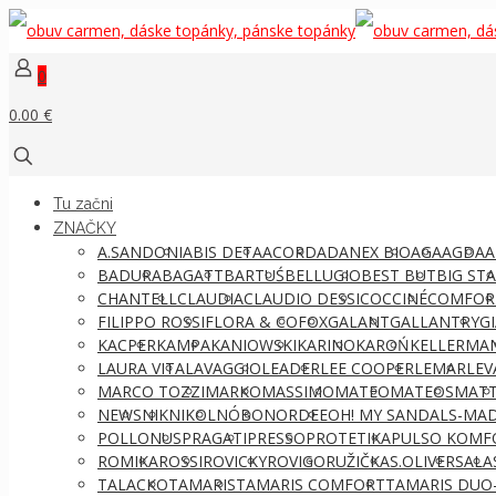
0
0.00 €
Tu začni
ZNAČKY
A.SANDONI
ABIS DETA
ACORD
ADANEX BIO
AGA
AGDA
A
BADURA
BAGATT
BARTUŚ
BELLUGIO
BEST BUT
BIG ST
CHANTELL
CLAUDIA
CLAUDIO DESSI
COCCINÉ
COMFOR
FILIPPO ROSSI
FLORA & CO
FOX
GALANT
GALLANTRY
G
KACPER
KAMPA
KANIOWSKI
KARINO
KAROŃ
KELLERMA
LAURA VITA
LAVAGGIO
LEADER
LEE COOPER
LEMAR
LEV
MARCO TOZZI
MARKO
MASSIMO
MATEO
MATEOS
MATT
NEWS
NIK
NIKOL
NÓBO
NORDEE
OH! MY SANDALS-MAD
POLLONUS
PRAGATI
PRESSO
PROTETIKA
PULSO KOMF
ROMIKA
ROSSI
ROVICKY
ROVIGO
RUŽIČKA
S.OLIVER
SALA
TALACKO
TAMARIS
TAMARIS COMFORT
TAMARIS DUO