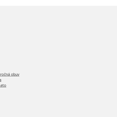
oročná obuv
a
Leto