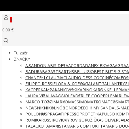
0
0.00 €
Tu začni
ZNAČKY
A.SANDONI
ABIS DETA
ACORD
ADANEX BIO
AGA
AGDA
A
BADURA
BAGATT
BARTUŚ
BELLUGIO
BEST BUT
BIG ST
CHANTELL
CLAUDIA
CLAUDIO DESSI
COCCINÉ
COMFOR
FILIPPO ROSSI
FLORA & CO
FOX
GALANT
GALLANTRY
G
KACPER
KAMPA
KANIOWSKI
KARINO
KAROŃ
KELLERMA
LAURA VITA
LAVAGGIO
LEADER
LEE COOPER
LEMAR
LEV
MARCO TOZZI
MARKO
MASSIMO
MATEO
MATEOS
MATT
NEWS
NIK
NIKOL
NÓBO
NORDEE
OH! MY SANDALS-MAD
POLLONUS
PRAGATI
PRESSO
PROTETIKA
PULSO KOMF
ROMIKA
ROSSI
ROVICKY
ROVIGO
RUŽIČKA
S.OLIVER
SALA
TALACKO
TAMARIS
TAMARIS COMFORT
TAMARIS DUO