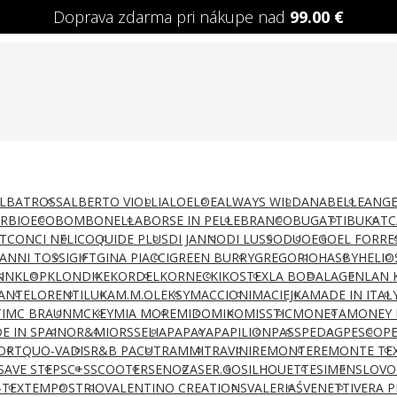
Doprava zdarma pri nákupe nad
99.00
€
LBATROSS
ALBERTO VIOLLI
ALOELOE
ALWAYS WILD
ANABELLE
ANGE
AR
BIOECO
BOMBONELLA
BORSE IN PELLE
BRANCO
BUGATTI
BUKAT
C
T
CONCI NELI
COQUI
DE PLUS
DI JANNO
DI LUSSO
DUO
EGO
EL FORRE
IANNI TOSSI
GIFT
GINA PIACCI
GREEN BURRY
GREGORIO
HASBY
HELIO
NN
KLOP
KLONDIKE
KORDEL
KORNECKI
KOSTEX
LA BODA
LAGEN
LAN 
ANTE
LORENTI
LUKA
M.M.OLEKSY
MACCIONI
MACIEJKA
MADE IN ITAL
I
MC BRAUN
MCKEY
MIA MORE
MIDO
MIKO
MISSTIC
MONETA
MONEY 
E IN SPAIN
OR&MI
ORSSELIA
PAPAYA
PAPILION
PASS
PEDAG
PESCO
P
ORT
QUO-VADIS
R&B PACUT
RAMMIT
RAVINI
REMONTE
REMONTE TE
SAVE STEP
SC+S
SCOOTER
SENOZA
SER.GO
SILHOUETTE
SIMEN
SLOVO
-TEX
TEMPOS
TRIO
VALENTINO CREATIONS
VALERIAŚ
VENETTI
VERA P