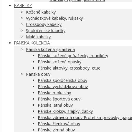
KABELKY
Kožené kabelky
Vychádzkové kabelky, ruksaky
Crossbody kabelky
Spoločenské kabelky
Malé kabelky
PÁNSKA KOLEKCIA
Pánska kožená galantéria
Pánske kožené peňaženky, manikúry
Pánske kožené opasky
Pánske aktovky, crossbody, etue
Pánska obuv
Pánska spoločenská obuv
Pánska vychádzková obuv
Pánske mokasíny
Pánska športová obuv
Pánska letná obuv
Pánske kroksy, šľapky, žabky
Pánska zdravotná obuv Protetika-prezúvky, papu
Pánska členková obuv
Pánska zimná obuv