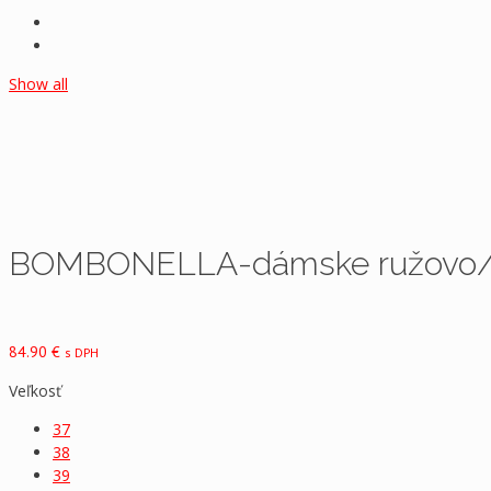
Show all
BOMBONELLA-dámske ružovo/či
84.90
€
s DPH
Veľkosť
37
38
39