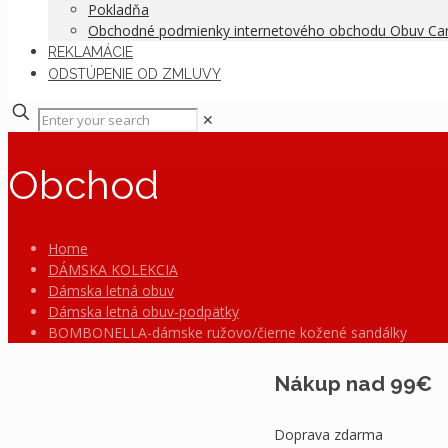
Pokladňa
Obchodné podmienky internetového obchodu Obuv C
REKLAMÁCIE
ODSTÚPENIE OD ZMLUVY
✕
Obchod
Home
DÁMSKA KOLEKCIA
Dámska letná obuv
Dámska letná obuv-podpätky
BOMBONELLA-dámske ružovo/čierne kožené sandálky
Nákup nad 99€
Doprava zdarma