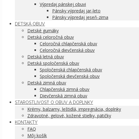
Výpredaj pánskej obuvi
Pánsky výpredaj jar-leto
Pánsky výpredaj jeseň-zima
DETSKÁ OBUV
Detské gumáky
Detská celoročná obuv
Celoročná chlapčenská obuv
Celoročná dievčenská obuv
Detská letná obuv
Detská spoločenská obuv
Spoločenská chlapčenská obuv
Spoločenská dievčenská obuv
Detská zimná obuv
Chlapčenská zimná obuv
Dievčenská zimná obuv
STAROSTLIVOSŤ O OBUV A DOPLNKY
Krémy, balzamy, leštidlá, impregnácia, doplnky
Zdravotné, gelové, kožené stielky, pätičky
KONTAKTY
FAQ
Môj košík