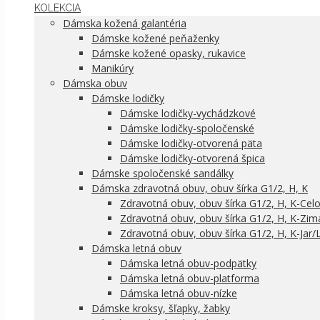
KOLEKCIA
Dámska kožená galantéria
Dámske kožené peňaženky
Dámske kožené opasky, rukavice
Manikúry
Dámska obuv
Dámske lodičky
Dámske lodičky-vychádzkové
Dámske lodičky-spoločenské
Dámske lodičky-otvorená päta
Dámske lodičky-otvorená špica
Dámske spoločenské sandálky
Dámska zdravotná obuv, obuv šírka G1/2, H, K
Zdravotná obuv, obuv šírka G1/2, H, K-Cel
Zdravotná obuv, obuv šírka G1/2, H, K-Zim
Zdravotná obuv, obuv šírka G1/2, H, K-Jar/
Dámska letná obuv
Dámska letná obuv-podpätky
Dámska letná obuv-platforma
Dámska letná obuv-nízke
Dámske kroksy, šľapky, žabky