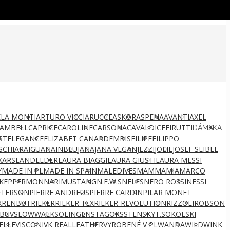
LA MONTI
ARTURO VICCI
ARUCCE
ASKOR
ASPENA
AVANTI
AXEL
AMBELL
CAPRICE
CAROLINE
CARSONA
CAVALDI
CEFIRUTTI
DÁMSKA
ST
ELEGANCE
ELIZABET CANARD
EMBIS
FILIPE
FILIPPO
S
CHIARA
IGUANA
INBLU
JANA
JANA VEGAN
JEZZI
JOLIE
JOSEF SEIBEL
KARS
LANDLEDER
LAURA BIAGGI
LAURA GIUSTI
LAURA MESSI
Y
MADE IN PL
MADE IN SPAIN
MALEDIVES
MAMMAMIA
MARCO
KEPPER
MONNARI
MUSTANG
N.E.W.S
NELES
NERO ROSSI
NESSI
ETERSON
PIERRE ANDREUS
PIERRE CARDIN
PILAR MONET
X
RENBUT
RIEKER
RIEKER TEX
RIEKER-REVOLUTION
RIZZOLI
ROBSON
BUV
SLOWWALK
SOLINGEN
STAGORS
STENSKY
T.SOKOLSKI
ELLE
VISCONI
VK REALLEATHER
VYROBENÉ V PL
WANDA
WILD
WINK