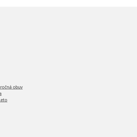
oročná obuv
a
Leto