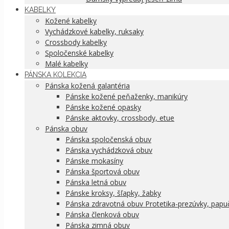
KABELKY
Kožené kabelky
Vychádzkové kabelky, ruksaky
Crossbody kabelky
Spoločenské kabelky
Malé kabelky
PÁNSKA KOLEKCIA
Pánska kožená galantéria
Pánske kožené peňaženky, manikúry
Pánske kožené opasky
Pánske aktovky, crossbody, etue
Pánska obuv
Pánska spoločenská obuv
Pánska vychádzková obuv
Pánske mokasíny
Pánska športová obuv
Pánska letná obuv
Pánske kroksy, šľapky, žabky
Pánska zdravotná obuv Protetika-prezúvky, papu
Pánska členková obuv
Pánska zimná obuv