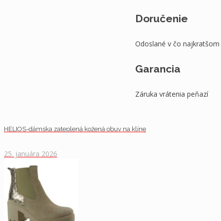
Doručenie
Odoslané v čo najkratšom
Garancia
Záruka vrátenia peňazí
HELIOS-dámska zateplená kožená obuv na klíne
25. januára 2026