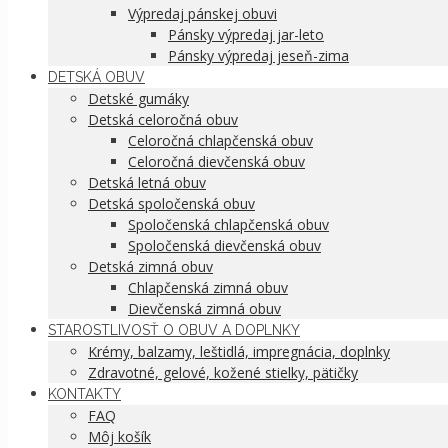
Výpredaj pánskej obuvi
Pánsky výpredaj jar-leto
Pánsky výpredaj jeseň-zima
DETSKÁ OBUV
Detské gumáky
Detská celoročná obuv
Celoročná chlapčenská obuv
Celoročná dievčenská obuv
Detská letná obuv
Detská spoločenská obuv
Spoločenská chlapčenská obuv
Spoločenská dievčenská obuv
Detská zimná obuv
Chlapčenská zimná obuv
Dievčenská zimná obuv
STAROSTLIVOSŤ O OBUV A DOPLNKY
Krémy, balzamy, leštidlá, impregnácia, doplnky
Zdravotné, gelové, kožené stielky, pätičky
KONTAKTY
FAQ
Môj košík