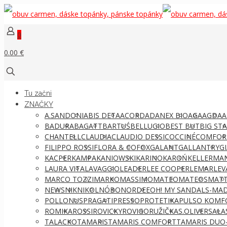
0
0.00 €
Tu začni
ZNAČKY
A.SANDONI
ABIS DETA
ACORD
ADANEX BIO
AGA
AGDA
A
BADURA
BAGATT
BARTUŚ
BELLUGIO
BEST BUT
BIG ST
CHANTELL
CLAUDIA
CLAUDIO DESSI
COCCINÉ
COMFOR
FILIPPO ROSSI
FLORA & CO
FOX
GALANT
GALLANTRY
G
KACPER
KAMPA
KANIOWSKI
KARINO
KAROŃ
KELLERMA
LAURA VITA
LAVAGGIO
LEADER
LEE COOPER
LEMAR
LEV
MARCO TOZZI
MARKO
MASSIMO
MATEO
MATEOS
MATT
NEWS
NIK
NIKOL
NÓBO
NORDEE
OH! MY SANDALS-MAD
POLLONUS
PRAGATI
PRESSO
PROTETIKA
PULSO KOMF
ROMIKA
ROSSI
ROVICKY
ROVIGO
RUŽIČKA
S.OLIVER
SALA
TALACKO
TAMARIS
TAMARIS COMFORT
TAMARIS DUO