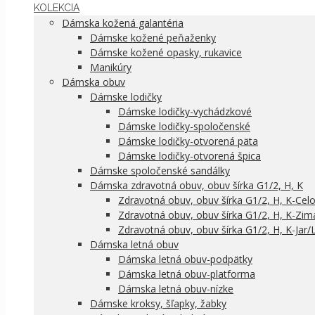
KOLEKCIA
Dámska kožená galantéria
Dámske kožené peňaženky
Dámske kožené opasky, rukavice
Manikúry
Dámska obuv
Dámske lodičky
Dámske lodičky-vychádzkové
Dámske lodičky-spoločenské
Dámske lodičky-otvorená päta
Dámske lodičky-otvorená špica
Dámske spoločenské sandálky
Dámska zdravotná obuv, obuv šírka G1/2, H, K
Zdravotná obuv, obuv šírka G1/2, H, K-Cel
Zdravotná obuv, obuv šírka G1/2, H, K-Zim
Zdravotná obuv, obuv šírka G1/2, H, K-Jar/
Dámska letná obuv
Dámska letná obuv-podpätky
Dámska letná obuv-platforma
Dámska letná obuv-nízke
Dámske kroksy, šľapky, žabky