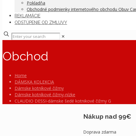
Pokladňa
Obchodné podmienky internetového obchodu Obuv C
REKLAMÁCIE
ODSTÚPENIE OD ZMLUVY
✕
Obchod
Home
DÁMSKA KOLEKCIA
Dámske kotníkové čižmy
Dámske kotníkové čižmy-nízke
CLAUDIO DESSI-dámske šedé kotnikové čižmy G
Nákup nad 99€
Doprava zdarma