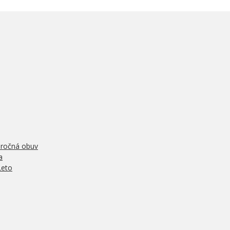
oročná obuv
a
Leto