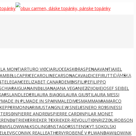
LA MONTI
ARTURO VICCI
ARUCCE
ASKOR
ASPENA
AVANTI
AXEL
AMBELL
CAPRICE
CAROLINE
CARSONA
CAVALDI
CEFIRUTTI
DÁMSKA
ST
ELEGANCE
ELIZABET CANARD
EMBIS
FILIPE
FILIPPO
S
CHIARA
IGUANA
INBLU
JANA
JANA VEGAN
JEZZI
JOLIE
JOSEF SEIBEL
KARS
LANDLEDER
LAURA BIAGGI
LAURA GIUSTI
LAURA MESSI
Y
MADE IN PL
MADE IN SPAIN
MALEDIVES
MAMMAMIA
MARCO
KEPPER
MONNARI
MUSTANG
N.E.W.S
NELES
NERO ROSSI
NESSI
ETERSON
PIERRE ANDREUS
PIERRE CARDIN
PILAR MONET
X
RENBUT
RIEKER
RIEKER TEX
RIEKER-REVOLUTION
RIZZOLI
ROBSON
BUV
SLOWWALK
SOLINGEN
STAGORS
STENSKY
T.SOKOLSKI
ELLE
VISCONI
VK REALLEATHER
VYROBENÉ V PL
WANDA
WILD
WINK