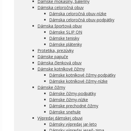
Dámske mokasíny, baleríny
Dámska celoročná obuv
Dámska celoročná obuv-nízke
Dámska celoročná obuv-podpätky
Dámska športová obuv
Dámske SLIP ON
Dámske tenisky
Dámske plátenky
Protetika, prezúvky
Dámske papuče
Dámska členková obuv
Dámske kotníkové čižmy
Dámske kotníkové čižmy-podpätky
Dámske kotníkové čižmy-nízke
Dámske čižmy
Dámske čižmy-podpätky
Dámske čižmy-nízke
Dámske prechodné čižmy
Dámske snehule
Výpredaj dámskej obuvi
Dámsky výpredaj jar-leto
Dámsky výpredaj jeseň-zima