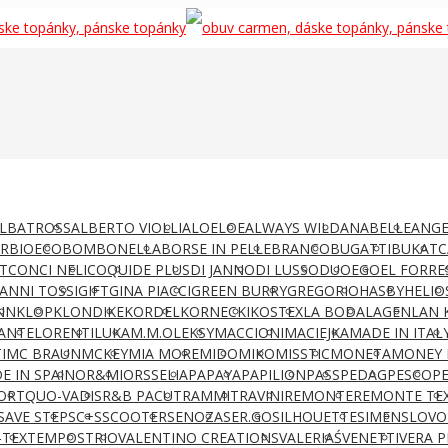
LBATROSS
ALBERTO VIOLLI
ALOELOE
ALWAYS WILD
ANABELLE
ANGE
AR
BIOECO
BOMBONELLA
BORSE IN PELLE
BRANCO
BUGATTI
BUKAT
C
T
CONCI NELI
COQUI
DE PLUS
DI JANNO
DI LUSSO
DUO
EGO
EL FORRE
IANNI TOSSI
GIFT
GINA PIACCI
GREEN BURRY
GREGORIO
HASBY
HELIO
NN
KLOP
KLONDIKE
KORDEL
KORNECKI
KOSTEX
LA BODA
LAGEN
LAN 
ANTE
LORENTI
LUKA
M.M.OLEKSY
MACCIONI
MACIEJKA
MADE IN ITAL
I
MC BRAUN
MCKEY
MIA MORE
MIDO
MIKO
MISSTIC
MONETA
MONEY 
E IN SPAIN
OR&MI
ORSSELIA
PAPAYA
PAPILION
PASS
PEDAG
PESCO
P
ORT
QUO-VADIS
R&B PACUT
RAMMIT
RAVINI
REMONTE
REMONTE TE
SAVE STEP
SC+S
SCOOTER
SENOZA
SER.GO
SILHOUETTE
SIMEN
SLOVO
-TEX
TEMPOS
TRIO
VALENTINO CREATIONS
VALERIAŚ
VENETTI
VERA P