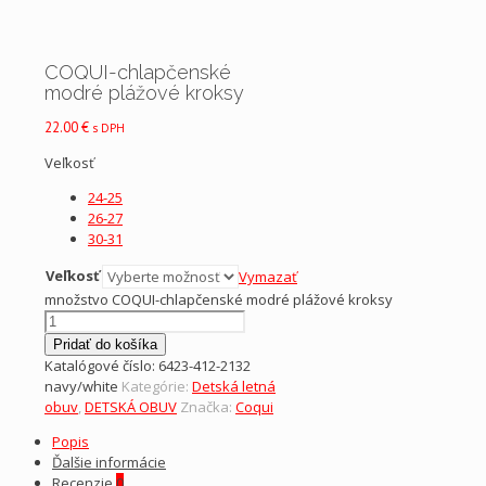
COQUI-chlapčenské
modré plážové kroksy
22.00
€
s DPH
Veľkosť
24-25
26-27
30-31
Veľkosť
Vymazať
množstvo COQUI-chlapčenské modré plážové kroksy
Pridať do košíka
Katalógové číslo:
6423-412-2132
navy/white
Kategórie:
Detská letná
obuv
,
DETSKÁ OBUV
Značka:
Coqui
Popis
Ďalšie informácie
Recenzie
0