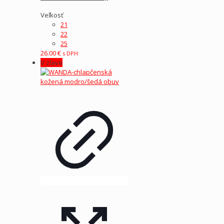
Veľkosť
21
22
25
26.00
€
s DPH
V zľave