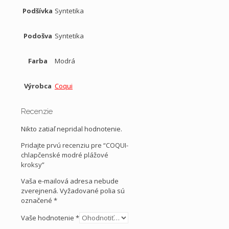
Podšívka
Syntetika
Podošva
Syntetika
Farba
Modrá
Výrobca
Coqui
Recenzie
Nikto zatiaľ nepridal hodnotenie.
Pridajte prvú recenziu pre “COQUI-
chlapčenské modré plážové
kroksy”
Vaša e-mailová adresa nebude
zverejnená.
Vyžadované polia sú
označené
*
Vaše hodnotenie
*