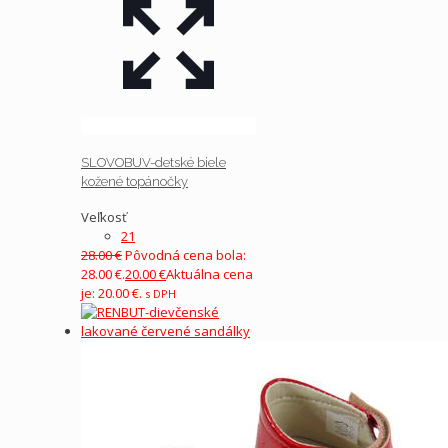
SLOVOBUV-detské biele
kožené topánočky
Veľkosť
21
28.00
€
Pôvodná cena bola:
28.00 €.
20.00
€
Aktuálna cena
je: 20.00 €.
s DPH