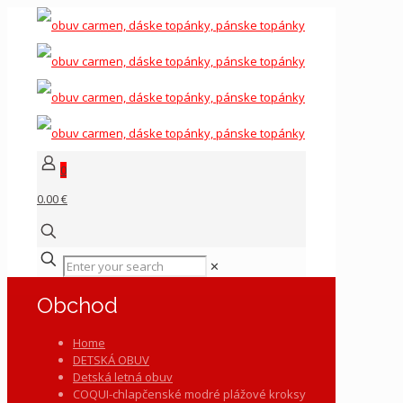
0
0.00 €
✕
Obchod
Home
DETSKÁ OBUV
Detská letná obuv
COQUI-chlapčenské modré plážové kroksy