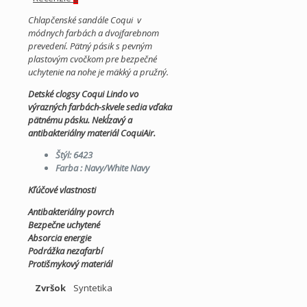
Chlapčenské sandále Coqui v
módnych farbách a dvojfarebnom
prevedení.
Pätný pásik s pevným
plastovým cvočkom pre bezpečné
uchytenie na nohe je mäkký a pružný.
Detské clogsy Coqui Lindo vo
výrazných farbách-skvele sedia vďaka
pätnému pásku. Nekĺzavý a
antibakteriálny materiál CoquiAir.
Štýl: 6423
Farba : Navy/White Navy
Kľúčové vlastnosti
Antibakteriálny povrch
Bezpečne uchytené
Absorcia energie
Podrážka nezafarbí
Protišmykový materiál
Zvršok
Syntetika