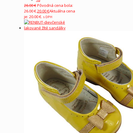
26.00
€
Pôvodná cena bola:
26.00 €.
20.00
€
Aktuálna cena
je: 20.00 €.
s DPH