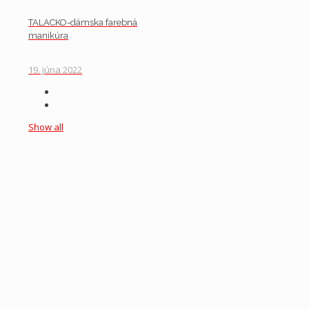
TALACKO-dámska farebná
manikúra
19. júna 2022
Show all