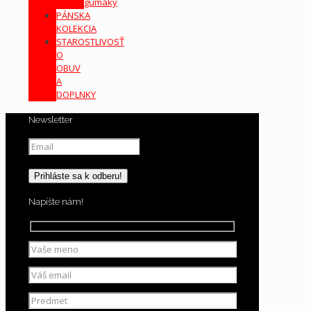
gumáky
PÁNSKA
KOLEKCIA
STAROSTLIVOSŤ
O
OBUV
A
DOPLNKY
Newsletter
Napíšte nám!