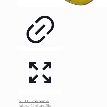
RENBUT-dievčenské
lakované žlté sandálky