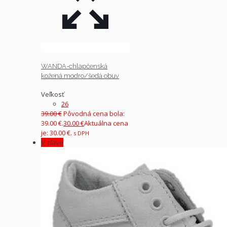
WANDA-chlapčenská
kožená modro/šedá obuv
Veľkosť
26
39.00
€
Pôvodná cena bola:
39.00 €.
30.00
€
Aktuálna cena
je: 30.00 €.
s DPH
V zľave