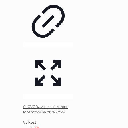
SLOVOBUV-detské kožené
topánočky na prvé kroky
Veľkosť
18