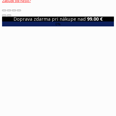
Zabudli ste heslo?
Doprava zdarma pri nákupe nad
99.00
€
0%