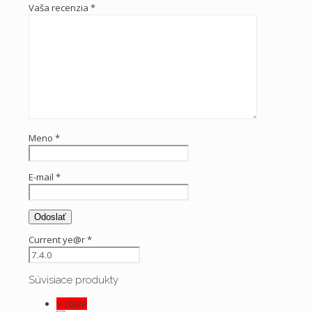
Vaša recenzia
*
Meno
*
E-mail
*
Current ye@r
*
Súvisiace produkty
V zľave