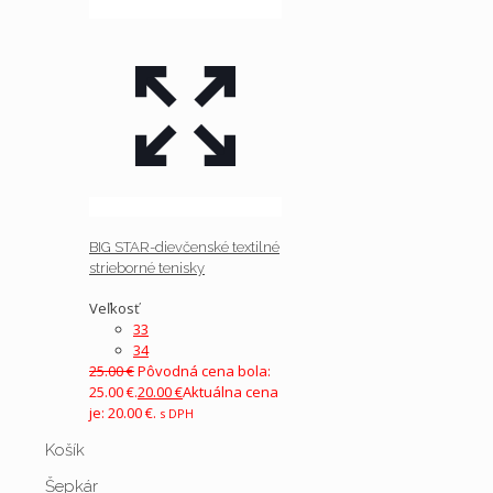
BIG STAR-dievčenské textilné
strieborné tenisky
Veľkosť
33
34
25.00
€
Pôvodná cena bola:
25.00 €.
20.00
€
Aktuálna cena
je: 20.00 €.
s DPH
Košík
Šepkár