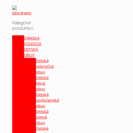
Kategórie
produktov
DÁMSKA
KOLEKCIA
DETSKÁ
OBUV
Detská
celoročná
obuv
Detská
letná
obuv
Detská
spoločenská
obuv
Detská
zimná
obuv
Detské