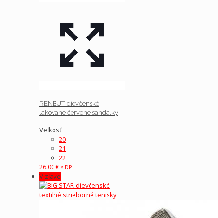
RENBUT-dievčenské
lakované červené sandálky
Veľkosť
20
21
22
26.00
€
s DPH
V zľave