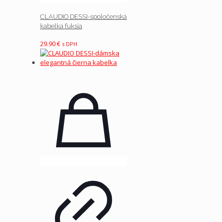
CLAUDIO DESSI-spoločenská
kabelka fuksia
29.90
€
s DPH