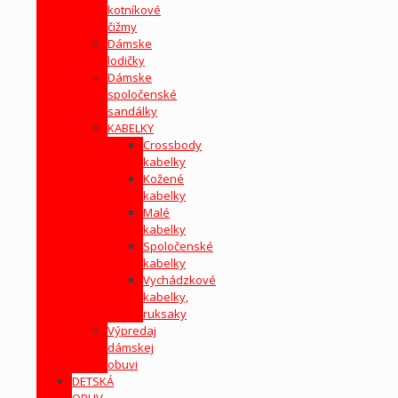
kotníkové
čižmy
Dámske
lodičky
Dámske
spoločenské
sandálky
KABELKY
Crossbody
kabelky
Kožené
kabelky
Malé
kabelky
Spoločenské
kabelky
Vychádzkové
kabelky,
ruksaky
Výpredaj
dámskej
obuvi
DETSKÁ
OBUV