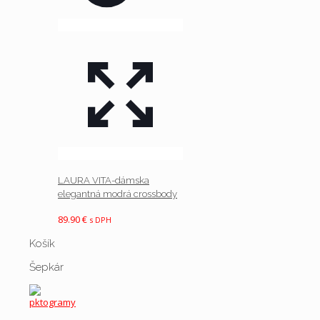
LAURA VITA-dámska
elegantná modrá crossbody
89.90
€
s DPH
Košík
Šepkár