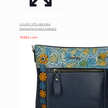
LAURA VITA-dámska
elegantná modrá kabelka
79.90
€
s DPH