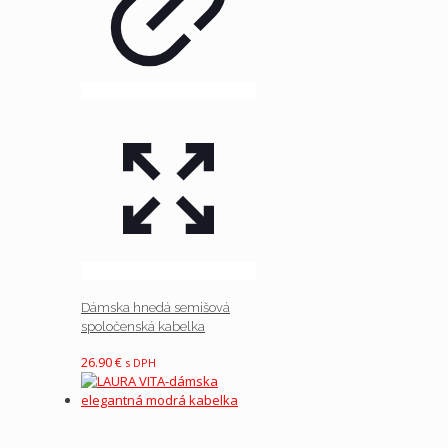
Dámska hnedá semišová
spoločenská kabelka
26.90
€
s DPH