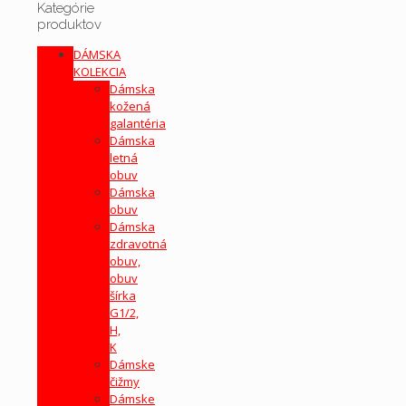
Kategórie
produktov
DÁMSKA
KOLEKCIA
Dámska
kožená
galantéria
Dámska
letná
obuv
Dámska
obuv
Dámska
zdravotná
obuv,
obuv
šírka
G1/2,
H,
K
Dámske
čižmy
Dámske