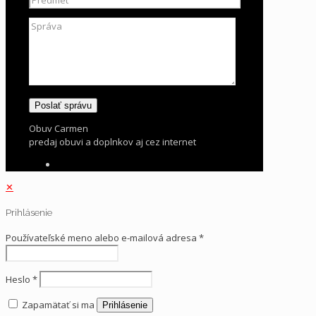
Obuv Carmen
predaj obuvi a doplnkov aj cez internet
✕
Prihlásenie
Používateľské meno alebo e-mailová adresa
*
Heslo
*
Zapamätať si ma
Prihlásenie