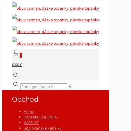
0
0.00 €
✕
Obchod
Home
DÁMSKA KOLEKCIA
KABELKY
Spoločenské kabelky