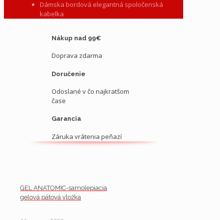
Dámska bordová elegantná spoločenská
kabelka
Nákup nad 99€
Doprava zdarma
Doručenie
Odoslané v čo najkratšom
čase
Garancia
Záruka vrátenia peňazí
GEL ANATOMIC-samolepiacia
gelová pätová vložka