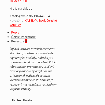
26.90
€
s DPH
Nie je na sklade
Katalógové číslo:
P0244 6.3.4
Kategórie:
KABELKY
,
Spoločenské
kabelky
Popis
Ďalšie informácie
Recenzie
0
Štýlová listovka menších rozmerov,
ktorá bez problémov schová Vaše
najnutnejšie poklady. Kabelka je v
bordovom lesklom prevedení. Vďaka
nápadnému prevedeniu zaručené
oživí aj jednoduchý outfit. Vnútro
priestranné, nedelené s jedným
vreckom na maličkosti. Kabelka je
vybavená nastaviteľným ramienkom
vo farbe kabelky.
Farba
Bordo