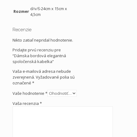
d/v/š-24cm x 15cm x
Rozmer
4,5cm
Recenzie
Nikto zatiaľ nepridal hodnotenie.
Pridajte prvú recenziu pre
“Dámska bordová elegantná
spoločenská kabelka”
Vaša e-mailová adresa nebude
zverejnená.
Vyžadované polia sú
označené
*
Vaše hodnotenie
*
Vaša recenzia
*