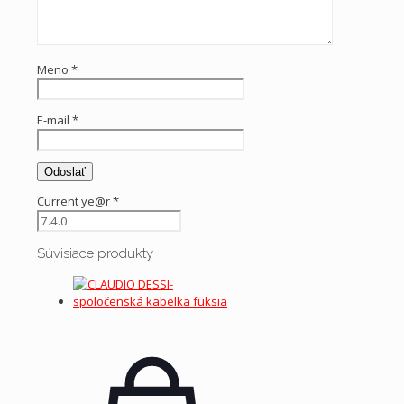
Meno
*
E-mail
*
Current ye@r
*
Súvisiace produkty