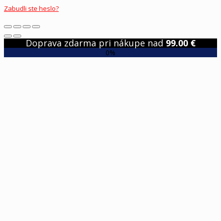
Zabudli ste heslo?
Doprava zdarma pri nákupe nad
99.00
€
0%