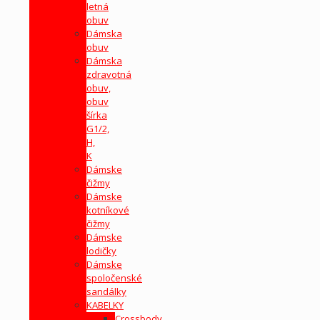
letná
obuv
Dámska
obuv
Dámska
zdravotná
obuv,
obuv
šírka
G1/2,
H,
K
Dámske
čižmy
Dámske
kotníkové
čižmy
Dámske
lodičky
Dámske
spoločenské
sandálky
KABELKY
Crossbody