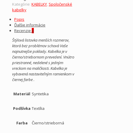
Kategórie:
KABELKY
,
Spoločenské
kabelky
Popis
Ďalšie informácie
Recenzie
0
Štýlová listovka menších rozmerov,
ktorá bez problémov schová Vaše
najnutnejšie poklady. Kabelka je v
čierno/striebornom prevedení. Vnútro
priestranné, nedelené s jedným
vreckom na maličkosti. Kabelka je
vybavená nastaviteľným ramienkom v
čiernej farbe .
Materiál
Syntetika
Podšívka
Textília
Farba
Čierno/strieborná