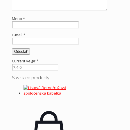
Meno
*
E-mail
*
Current ye@r
*
Súvisiace produkty