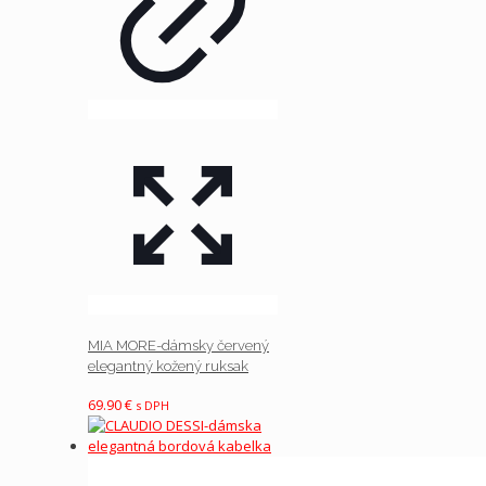
MIA MORE-dámsky červený
elegantný kožený ruksak
69.90
€
s DPH