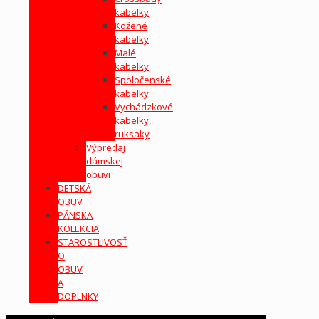
kabelky
Kožené
kabelky
Malé
kabelky
Spoločenské
kabelky
Vychádzkové
kabelky,
ruksaky
Výpredaj
dámskej
obuvi
DETSKÁ
OBUV
PÁNSKA
KOLEKCIA
STAROSTLIVOSŤ
O
OBUV
A
DOPLNKY