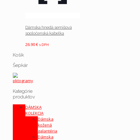
Dámska hnedá semišová
spoločenská kabelka
26.90
€
s DPH
Košík
Šepkár
Kategórie
produktov
DÁMSKA
KOLEKCIA
Dámska
kožená
galantéria
Dámska