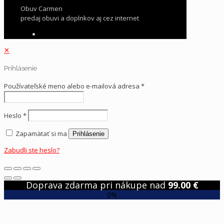
Obuv Carmen
predaj obuvi a doplnkov aj cez internet
✕
Prihlásenie
Používateľské meno alebo e-mailová adresa
*
Heslo
*
Zapamätať si ma
Prihlásenie
Zabudli ste heslo?
Doprava zdarma pri nákupe nad
99.00
€
0%