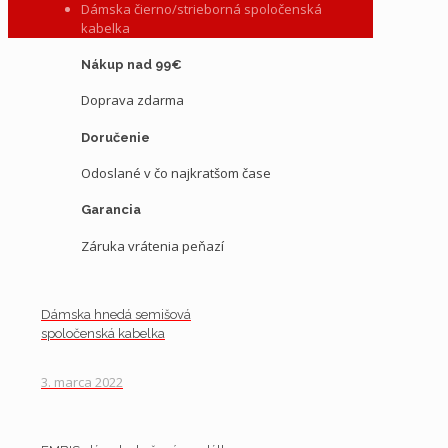
Dámska čierno/strieborná spoločenská
kabelka
Nákup nad 99€
Doprava zdarma
Doručenie
Odoslané v čo najkratšom čase
Garancia
Záruka vrátenia peňazí
Dámska hnedá semišová
spoločenská kabelka
3. marca 2022