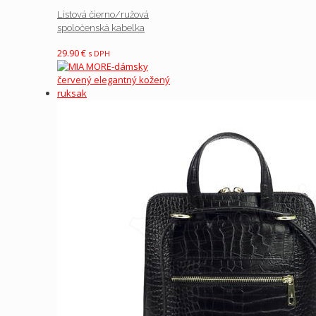
Listová čierno/ružová
spoločenská kabelka
29.90
€
s DPH