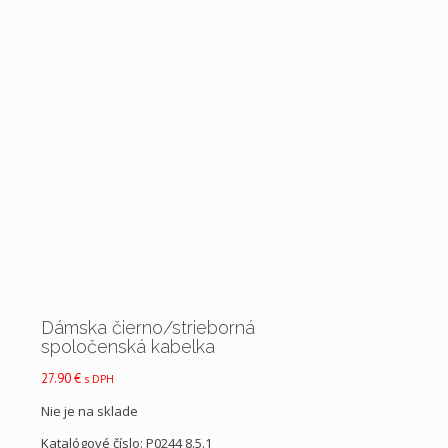
Dámska čierno/strieborná
spoločenská kabelka
27.90
€
s DPH
Nie je na sklade
Katalógové číslo:
P0244 8.5.1