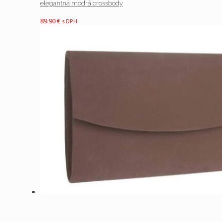
elegantná modrá crossbody
89.90
€
s DPH