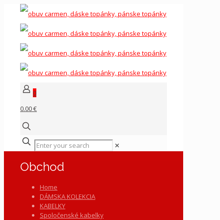
0
0.00 €
✕
Obchod
Home
DÁMSKA KOLEKCIA
KABELKY
Spoločenské kabelky