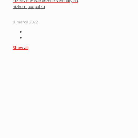
EMBIS-dámske kožené sandálky na
nízkom podpätku
8. marca 2022
Show all