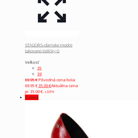
STAGORS-dámske modré
lakované lodičky G
Veľkosť
35
39
69.95
€
Pôvodná cena bola:
69.95 €.
35.00
€
Aktuálna cena
je: 35.00 €.
s DPH
V zľave