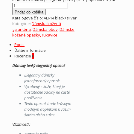
Pridať do košíka
Katalógové číslo:
ALI-14 black+silver
Kategórie:
Dámska kožená
galantéria
,
Dámska obuv
,
Dámske
kožené opasky, rukavice
Popis
Ďalšie informácie
Recenzie
0
Dámsky tenký elegantný opasok
Elegantný dámsky
jednofarebný opasok
Vyrobený z kože, ktorý je
dostatočne odolný na časté
používanie.
Tento opasok bude krásnym
módnym doplnkom k vašim
šatám alebo sukni.
Vlastnosti :
Materiál: Koža