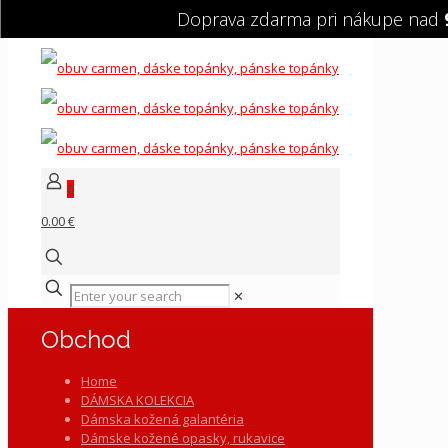
Doprava zdarma pri nákupe nad
0
0.00 €
✕
Obchod
Home
DÁMSKA KOLEKCIA
Dámska kožená galantéria
Dámske kožené opasky, rukavice