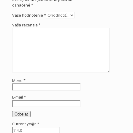
označené
*
Vaše hodnotenie
*
Vaša recenzia
*
Meno
*
E-mail
*
Current ye@r
*