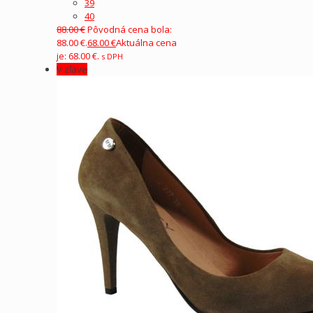
39
40
88.00
€
Pôvodná cena bola:
88.00 €.
68.00
€
Aktuálna cena
je: 68.00 €.
s DPH
V zľave