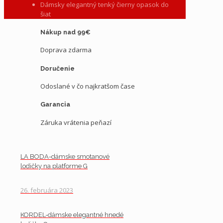
Dámsky elegantný tenký čierny opasok do
šiat
Nákup nad 99€
Doprava zdarma
Doručenie
Odoslané v čo najkratšom čase
Garancia
Záruka vrátenia peňazí
LA BODA-dámske smotanové
lodičky na platforme G
26. februára 2023
KORDEL-dámske elegantné hnedé