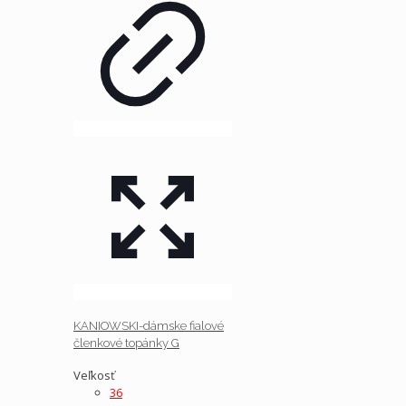
KANIOWSKI-dámske fialové
členkové topánky G
Veľkosť
36