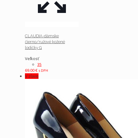
CLAUDIA-dámske
čierno/ružové kožené
lodičky G
Veľkosť
35
69.00
€
s DPH
V zľave