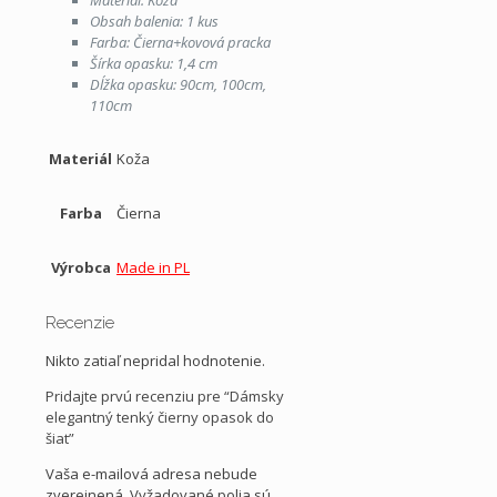
Obsah balenia: 1 kus
Farba: Čierna+kovová pracka
Šírka opasku: 1,4 cm
Dĺžka opasku: 90cm, 100cm,
110cm
Materiál
Koža
Farba
Čierna
Výrobca
Made in PL
Recenzie
Nikto zatiaľ nepridal hodnotenie.
Pridajte prvú recenziu pre “Dámsky
elegantný tenký čierny opasok do
šiat”
Vaša e-mailová adresa nebude
zverejnená.
Vyžadované polia sú