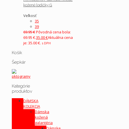
kožené lodičky G
Veľkosť
35
39
69.95
€
Pôvodná cena bola:
69.95 €.
35.00
€
Aktuálna cena
je: 35.00 €.
s DPH
Košík
Šepkár
Kategórie
produktov
DÁMSKA
KOLEKCIA
Dámska
kožená
galantéria
Dámske