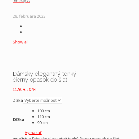
lodičky G
28. februára 2023
Show all
Dámsky elegantný tenký
čierny opasok do šiat
11.90
€
s DPH
Dľžka
100 cm
110 cm
Dľžka
90 cm
Vymazať
množstvo Dámsky elegantný tenký čierny opasok do šiat