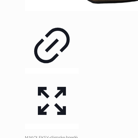
M.M.OLEKSY-dámske hnedé