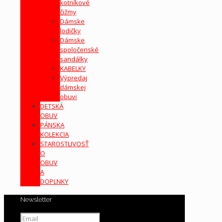
kotníkové
čižmy
Dámske
lodičky
Dámske
spoločenské
sandálky
KABELKY
Výpredaj
dámskej
obuvi
DETSKÁ
OBUV
PÁNSKA
KOLEKCIA
STAROSTLIVOSŤ
O
OBUV
A
DOPLNKY
Newsletter