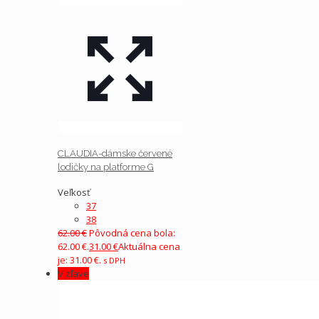
CLAUDIA-dámske červené
lodičky na platforme G
Veľkosť
37
38
62.00
€
Pôvodná cena bola:
62.00 €.
31.00
€
Aktuálna cena
je: 31.00 €.
s DPH
V zľave