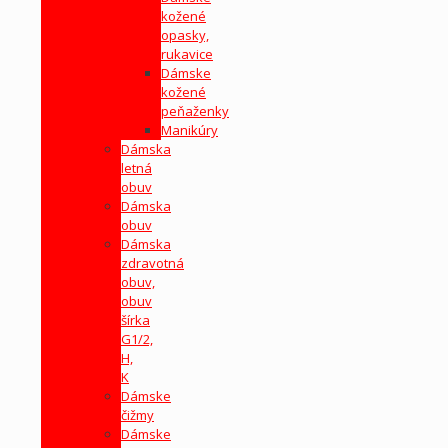
kožené
opasky,
rukavice
Dámske
kožené
peňaženky
Manikúry
Dámska
letná
obuv
Dámska
obuv
Dámska
zdravotná
obuv,
obuv
šírka
G1/2,
H,
K
Dámske
čižmy
Dámske