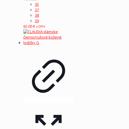
35
37
38
39
62.00
€
s DPH