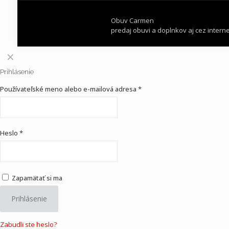
Obuv Carmen
predaj obuvi a doplnkov aj cez interne
✕
Prihlásenie
Používateľské meno alebo e-mailová adresa
*
Heslo
*
Zapamätať si ma
Prihlásenie
Zabudli ste heslo?