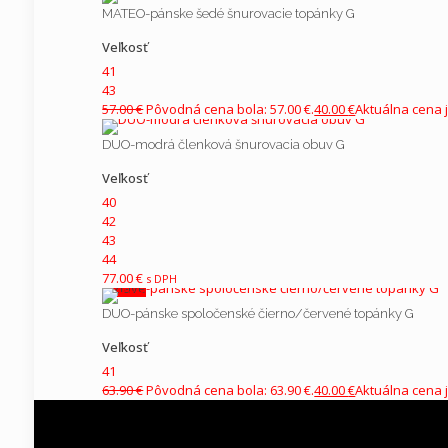
MATEO-pánske šedé šnurovacie topánky G
Veľkosť
41
43
Current ye@r
*
57.00
€
Pôvodná cena bola: 57.00 €.
40.00
€
Aktuálna cena j
DUO-modrá členková šnurovacia obuv G
Veľkosť
40
42
43
44
77.00
€
s DPH
V zľave
DUO-pánske spoločenské čierno/červené topánky G
Veľkosť
41
63.90
€
Pôvodná cena bola: 63.90 €.
40.00
€
Aktuálna cena j