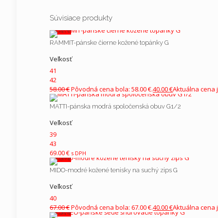
Nikto zatiaľ nepridal hodnotenie.
Súvisiace produkty
Podšívka
Pridajte prvú recenziu pre “DE P
V zľave
nadrozmerné topánky G1/2”
RAMMIT-pánske čierne kožené topánky G
Podošva
Vaša e-mailová adresa nebude zverejnená.
Vyžadované
Veľkosť
Vaše hodnotenie
*
41
Kopyto
42
58.00
€
Pôvodná cena bola: 58.00 €.
40.00
€
Aktuálna cena j
MATTI-pánska modrá spoločenská obuv G1/2
Vaša recenzia
*
Veľkosť
39
43
69.00
€
s DPH
V zľave
MIDO-modré kožené tenisky na suchý zips G
Veľkosť
40
67.00
€
Pôvodná cena bola: 67.00 €.
40.00
€
Aktuálna cena j
V zľave
Meno
*
E-mail
*