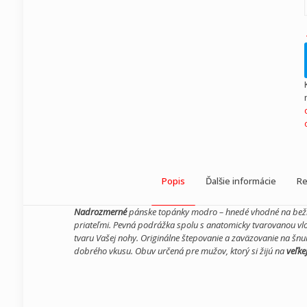
Popis
Ďalšie informácie
Re
Nadrozmerné
pánske topánky modro – hnedé vhodné na bežné
priateľmi. Pevná podrážka spolu s anatomicky tvarovanou vl
tvaru Vašej nohy. Originálne štepovanie a zaväzovanie na šnu
dobrého vkusu. Obuv určená pre mužov, ktorý si žijú na
veľke
Zvršok
Recenzie