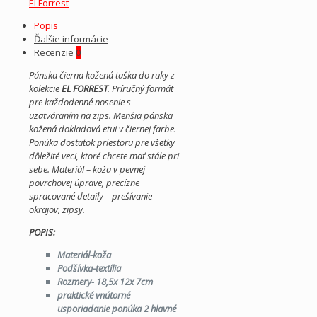
El Forrest
Popis
Ďalšie informácie
Recenzie
0
Pánska čierna kožená taška do ruky z
kolekcie
EL FORREST
. Príručný formát
pre každodenné nosenie s
uzatváraním na zips.
Menšia pánska
kožená dokladová etui v čiernej farbe.
Ponúka dostatok priestoru pre všetky
dôležité veci, ktoré chcete mať stále pri
sebe. Materiál – koža v pevnej
povrchovej úprave, precízne
spracované detaily – prešívanie
okrajov, zipsy.
POPIS:
Materiál-koža
Podšívka-textília
Rozmery- 18,5x 12x 7cm
praktické vnútorné
usporiadanie ponúka 2 hlavné