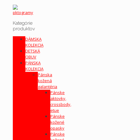
Kategórie
produktov
DÁMSKA
KOLEKCIA
DETSKÁ
OBUV
PÁNSKA
KOLEKCIA
Pánska
kožená
galantéria
Pánske
aktovky,
crossbody,
etue
Pánske
kožené
opasky
Pánske
kožené