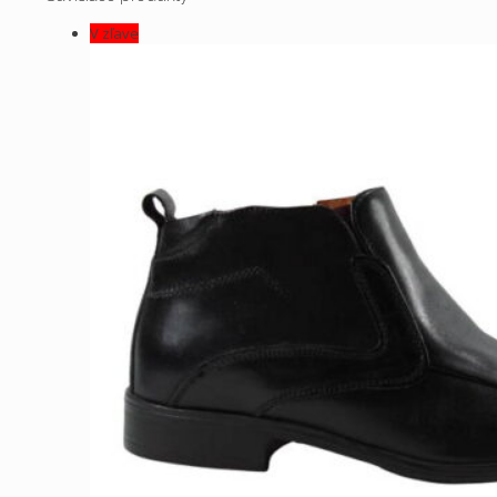
V zľave