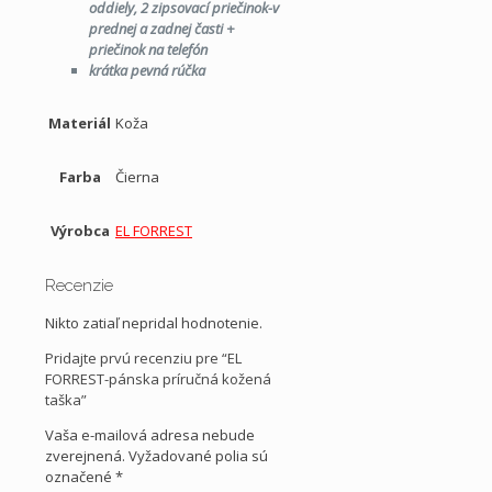
oddiely, 2 zipsovací priečinok-v
prednej a zadnej časti +
priečinok na telefón
krátka pevná rúčka
Materiál
Koža
Farba
Čierna
Výrobca
EL FORREST
Recenzie
Nikto zatiaľ nepridal hodnotenie.
Pridajte prvú recenziu pre “EL
FORREST-pánska príručná kožená
taška”
Vaša e-mailová adresa nebude
zverejnená.
Vyžadované polia sú
označené
*