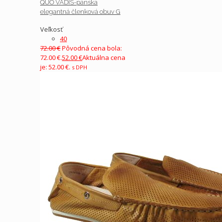
QUO VADIS-pánska
elegantná členková obuv G
Veľkosť
40
72.00
€
Pôvodná cena bola:
72.00 €.
52.00
€
Aktuálna cena
je: 52.00 €.
s DPH