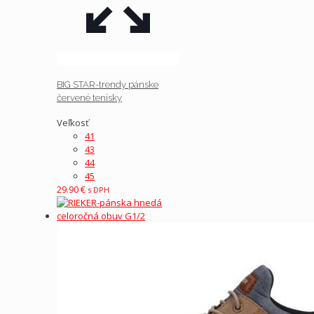
BIG STAR-trendy pánske
červené tenisky
Veľkosť
41
43
44
45
29.90
€
s DPH