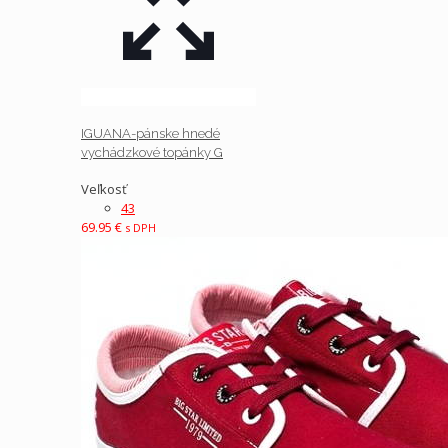
IGUANA-pánske hnedé
vychádzkové topánky G
Veľkosť
43
69.95
€
s DPH