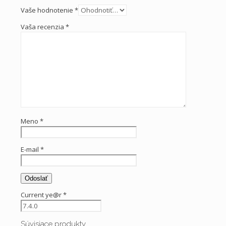
Vaše hodnotenie
*
Vaša recenzia
*
Meno
*
E-mail
*
Current ye@r
*
Súvisiace produkty