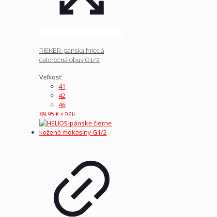
RIEKER-pánska hnedá
celoročná obuv G1/2
Veľkosť
41
42
46
89.95
€
s DPH