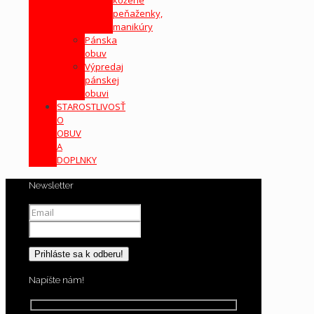
peňaženky,
manikúry
Pánska
obuv
Výpredaj
pánskej
obuvi
STAROSTLIVOSŤ
O
OBUV
A
DOPLNKY
Newsletter
Napíšte nám!