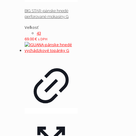
BIG STAR-pánske hnedé
perforované mokasíny G
Veľkosť
43
69.00
€
s DPH