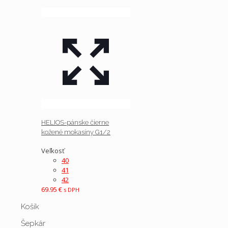
HELIOS-pánske čierne
kožené mokasíny G1/2
Veľkosť
40
41
42
69.95
€
s DPH
Košík
Šepkár