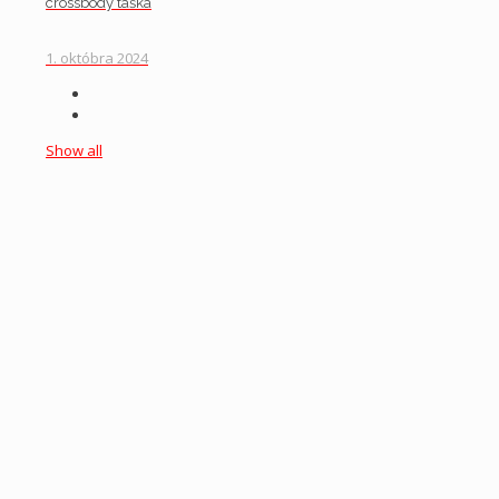
crossbody taška
1. októbra 2024
Show all