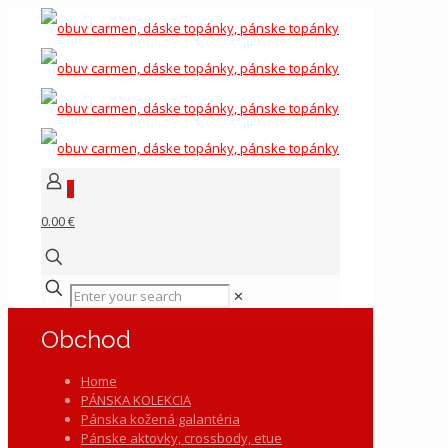
0
0.00 €
✕
Obchod
Home
PÁNSKA KOLEKCIA
Pánska kožená galantéria
Pánske aktovky, crossbody, etue