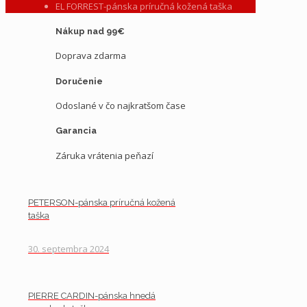
EL FORREST-pánska príručná kožená taška
Nákup nad 99€
Doprava zdarma
Doručenie
Odoslané v čo najkratšom čase
Garancia
Záruka vrátenia peňazí
PETERSON-pánska príručná kožená
taška
30. septembra 2024
PIERRE CARDIN-pánska hnedá