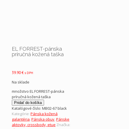
EL FORREST-pánska
príručná kožená taška
39.90
€
s DPH
Na sklade
množstvo EL FORREST-pánska
príručná kožená taška
Pridať do košíka
Katalógové číslo:
MB02-67 black
Kategórie:
Pánska kožená
galantéria
,
Pánska obuv
,
Pánske
aktovky, crossbody, etue
Značka: