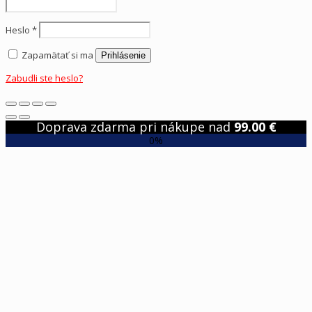
Heslo
*
Zapamätať si ma
Prihlásenie
Zabudli ste heslo?
Doprava zdarma pri nákupe nad
99.00
€
0%