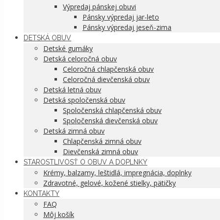
Výpredaj pánskej obuvi
Pánsky výpredaj jar-leto
Pánsky výpredaj jeseň-zima
DETSKÁ OBUV
Detské gumáky
Detská celoročná obuv
Celoročná chlapčenská obuv
Celoročná dievčenská obuv
Detská letná obuv
Detská spoločenská obuv
Spoločenská chlapčenská obuv
Spoločenská dievčenská obuv
Detská zimná obuv
Chlapčenská zimná obuv
Dievčenská zimná obuv
STAROSTLIVOSŤ O OBUV A DOPLNKY
Krémy, balzamy, leštidlá, impregnácia, doplnky
Zdravotné, gelové, kožené stielky, pätičky
KONTAKTY
FAQ
Môj košík