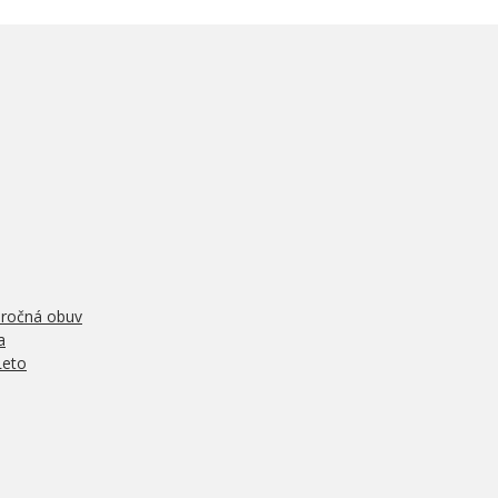
oročná obuv
a
Leto