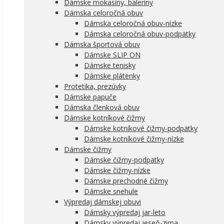
Dámske mokasíny, baleríny
Dámska celoročná obuv
Dámska celoročná obuv-nízke
Dámska celoročná obuv-podpätky
Dámska športová obuv
Dámske SLIP ON
Dámske tenisky
Dámske plátenky
Protetika, prezúvky
Dámske papuče
Dámska členková obuv
Dámske kotníkové čižmy
Dámske kotníkové čižmy-podpätky
Dámske kotníkové čižmy-nízke
Dámske čižmy
Dámske čižmy-podpätky
Dámske čižmy-nízke
Dámske prechodné čižmy
Dámske snehule
Výpredaj dámskej obuvi
Dámsky výpredaj jar-leto
Dámsky výpredaj jeseň-zima