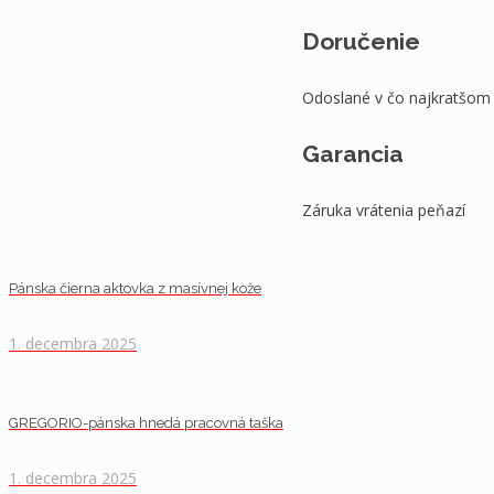
Doručenie
Odoslané v čo najkratšom
Garancia
Záruka vrátenia peňazí
Pánska čierna aktovka z masívnej kože
1. decembra 2025
GREGORIO-pánska hnedá pracovná taška
1. decembra 2025