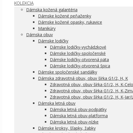
KOLEKCIA
Dámska kožená galantéria
Dámske kožené peňaženky
Dámske kožené opasky, rukavice
Manikúry
Dámska obuv
Dámske lodičky
Dámske lodičky-vychádzkové
Dámske lodičky-spoločenské
Dámske lodičky-otvorená päta
Dámske lodičky-otvorená špica
Dámske spoločenské sandálky
Dámska zdravotná obuv, obuv šírka G1/2, H, K
Zdravotná obuv, obuv šírka G1/2, H, K-Cel
Zdravotná obuv, obuv šírka G1/2, H, K-Zim
Zdravotná obuv, obuv šírka G1/2, H, K-Jar/
Dámska letná obuv
Dámska letná obuv-podpätky
Dámska letná obuv-platforma
Dámska letná obuv-nízke
Dámske kroksy, šľapky, žabky