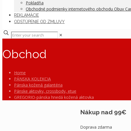
Pokladňa
Obchodné podmienky internetového obchodu Obuv C
REKLAMÁCIE
ODSTÚPENIE OD ZMLUVY
✕
Obchod
Home
PÁNSKA KOLEKCIA
Pánska kožená galantéria
Pánske aktovky, crossbody, etue
GREGORIO-pánska hnedá kožená aktovka
Nákup nad 99€
Doprava zdarma