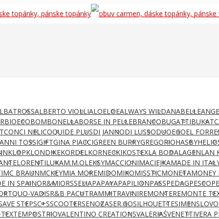
LBATROSS
ALBERTO VIOLLI
ALOELOE
ALWAYS WILD
ANABELLE
ANGE
AR
BIOECO
BOMBONELLA
BORSE IN PELLE
BRANCO
BUGATTI
BUKAT
C
T
CONCI NELI
COQUI
DE PLUS
DI JANNO
DI LUSSO
DUO
EGO
EL FORRE
IANNI TOSSI
GIFT
GINA PIACCI
GREEN BURRY
GREGORIO
HASBY
HELIO
NN
KLOP
KLONDIKE
KORDEL
KORNECKI
KOSTEX
LA BODA
LAGEN
LAN 
ANTE
LORENTI
LUKA
M.M.OLEKSY
MACCIONI
MACIEJKA
MADE IN ITAL
I
MC BRAUN
MCKEY
MIA MORE
MIDO
MIKO
MISSTIC
MONETA
MONEY 
E IN SPAIN
OR&MI
ORSSELIA
PAPAYA
PAPILION
PASS
PEDAG
PESCO
P
ORT
QUO-VADIS
R&B PACUT
RAMMIT
RAVINI
REMONTE
REMONTE TE
SAVE STEP
SC+S
SCOOTER
SENOZA
SER.GO
SILHOUETTE
SIMEN
SLOVO
-TEX
TEMPOS
TRIO
VALENTINO CREATIONS
VALERIAŚ
VENETTI
VERA P