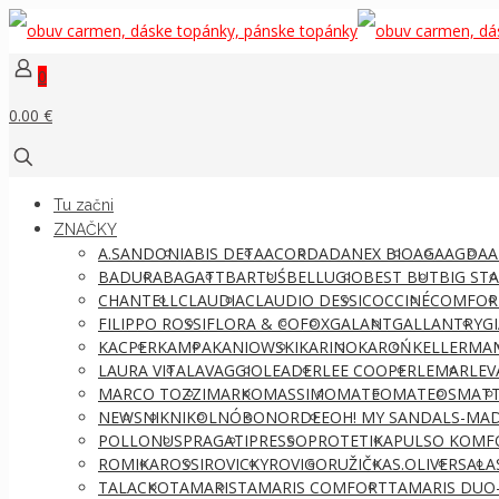
0
0.00 €
Tu začni
ZNAČKY
A.SANDONI
ABIS DETA
ACORD
ADANEX BIO
AGA
AGDA
A
BADURA
BAGATT
BARTUŚ
BELLUGIO
BEST BUT
BIG ST
CHANTELL
CLAUDIA
CLAUDIO DESSI
COCCINÉ
COMFOR
FILIPPO ROSSI
FLORA & CO
FOX
GALANT
GALLANTRY
G
KACPER
KAMPA
KANIOWSKI
KARINO
KAROŃ
KELLERMA
LAURA VITA
LAVAGGIO
LEADER
LEE COOPER
LEMAR
LEV
MARCO TOZZI
MARKO
MASSIMO
MATEO
MATEOS
MATT
NEWS
NIK
NIKOL
NÓBO
NORDEE
OH! MY SANDALS-MAD
POLLONUS
PRAGATI
PRESSO
PROTETIKA
PULSO KOMF
ROMIKA
ROSSI
ROVICKY
ROVIGO
RUŽIČKA
S.OLIVER
SALA
TALACKO
TAMARIS
TAMARIS COMFORT
TAMARIS DUO