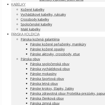
KABELKY
Kožené kabelky
Vychádzkové kabelky, ruksaky
Crossbody kabelky
Spoločenské kabelky
Malé kabelky
PÁNSKA KOLEKCIA
Pánska kožená galantéria
Pánske kožené peňaženky, manikúry
Pánske kožené opasky
Pánske aktovky, crossbody, etue
Pánska obuv
Pánska spoločenská obuv
Pánska vychádzková obuv
Pánske mokasíny
Pánska športová obuv
Pánska letná obuv
Pánske kroksy, šľapky, žabky
Pánska zdravotná obuv Protetika-prezúvky, papu
Pánska členková obuv
Pánska zimná obuv