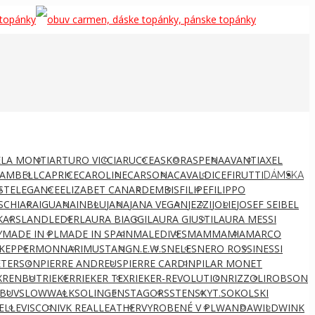
LA MONTI
ARTURO VICCI
ARUCCE
ASKOR
ASPENA
AVANTI
AXEL
AMBELL
CAPRICE
CAROLINE
CARSONA
CAVALDI
CEFIRUTTI
DÁMSKA
ST
ELEGANCE
ELIZABET CANARD
EMBIS
FILIPE
FILIPPO
S
CHIARA
IGUANA
INBLU
JANA
JANA VEGAN
JEZZI
JOLIE
JOSEF SEIBEL
KARS
LANDLEDER
LAURA BIAGGI
LAURA GIUSTI
LAURA MESSI
Y
MADE IN PL
MADE IN SPAIN
MALEDIVES
MAMMAMIA
MARCO
KEPPER
MONNARI
MUSTANG
N.E.W.S
NELES
NERO ROSSI
NESSI
ETERSON
PIERRE ANDREUS
PIERRE CARDIN
PILAR MONET
X
RENBUT
RIEKER
RIEKER TEX
RIEKER-REVOLUTION
RIZZOLI
ROBSON
BUV
SLOWWALK
SOLINGEN
STAGORS
STENSKY
T.SOKOLSKI
ELLE
VISCONI
VK REALLEATHER
VYROBENÉ V PL
WANDA
WILD
WINK