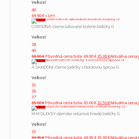
Vaša recenzia
*
Veľkosť
40
Výrobca
69.90
€
s DPH
V zľave
CARSONA-čierne lakované kožené lodičky G
Veľkosť
38
40
69.90
€
Pôvodná cena bola: 69.90 €.
35.00
€
Aktuálna cena j
V zľave
A.SANDONI-čierne lodičky s bordovou špicou G
Meno
*
E-mail
*
Veľkosť
35
36
37
Current ye@r
*
65.00
€
Pôvodná cena bola: 65.00 €.
32.50
€
Aktuálna cena j
V zľave
M.M.OLEKSY-dámske velúrové hnedé lodičky G
Veľkosť
35
69.95
€
Pôvodná cena bola: 69.95 €.
35.00
€
Aktuálna cena j