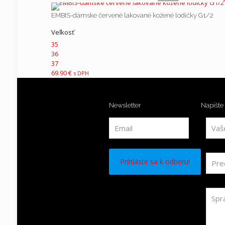
EMBIS-dámske červené lakované kožené lodičky G1/2
Veľkosť
35
36
37
69.90
€
s DPH
Newsletter
Napíšte