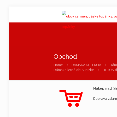
Obchod
Home
DÁMSKA KOLEKCIA
Dáms
Dámska letná obuv-nízke
HELIOS-d
Nákup nad 9
Doprava zdar