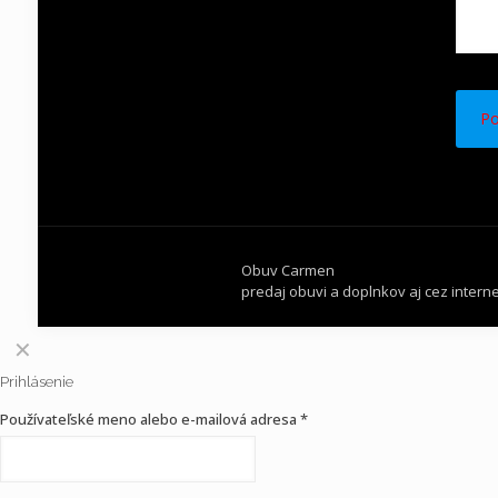
Obuv Carmen
predaj obuvi a doplnkov aj cez interne
✕
Prihlásenie
Používateľské meno alebo e-mailová adresa
*