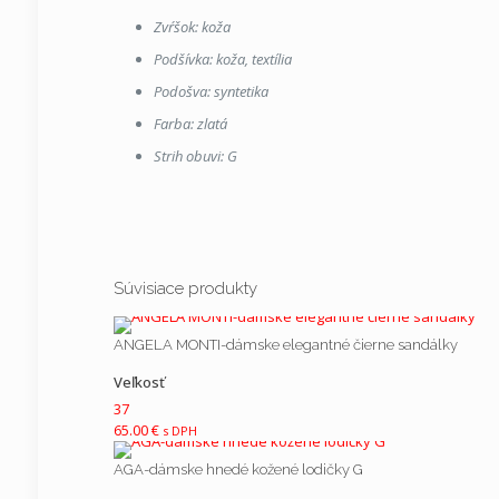
Zvŕšok: koža
Podšívka: koža, textília
Podošva: syntetika
Farba: zlatá
Strih obuvi: G
Zvršok
Recenzie
Nikto zatiaľ nepridal hodnotenie.
Súvisiace produkty
Podšívka
Pridajte prvú recenziu pre “HELI
zlaté kožené šľapky G”
ANGELA MONTI-dámske elegantné čierne sandálky
Podošva
Vaša e-mailová adresa nebude zverejnená.
Vyžadované
Veľkosť
Vaše hodnotenie
*
37
Kopyto
65.00
€
s DPH
AGA-dámske hnedé kožené lodičky G
Farba