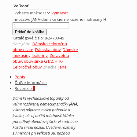
Veľkosť
Vymazať
množstvo JANA-dámske čierne kožené mokasíny H
Pridať do košíka
Katalógové číslo:
8-24700-45
Kategórie:
Dámska celoročná
obuv-nízke
,
Dámska obuv
,
Dámske
mokasíny, baleríny
,
Zdravotná
obuv, obuv šírka G1/2, H, K-
Celoročná obuv
Značka:
Jana
Popis
Ďalšie informácie
Recenzie
0
Dámske vychádzkové topánky od
veľmi rozšírenej nemeckej značky
JANA,
v ktorej nájdeme nielen pohodlie a
kvalitu, ale aj určitú módnosť. Vďaka
pohodlnej obvodovej šírke H sadnú na
každú širšiu nôžku. Uvedené rozmery
sú merané pri veľkosti 38. Každou