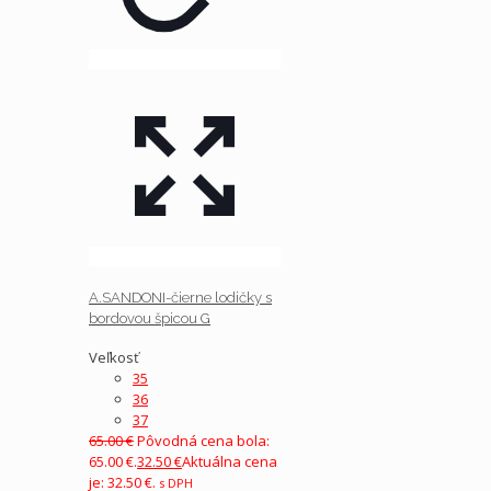
A.SANDONI-čierne lodičky s
bordovou špicou G
Veľkosť
35
36
37
65.00
€
Pôvodná cena bola:
65.00 €.
32.50
€
Aktuálna cena
je: 32.50 €.
s DPH