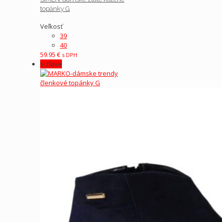
topánky G
Veľkosť
39
40
59.95
€
s DPH
V zľave