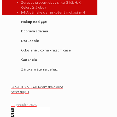
Zdravotná obuv, obuv šírka G1/2, H, K-
Celoročná obuv
JANA-dámske čierne kožené mokasíny H
Nákup nad 99€
Doprava zdarma
Doručenie
Odoslané v čo najkratšom čase
Garancia
Záruka vrátenia peňazí
JANA TEX VEGAN-dámske čierne
mokasíny H
30. januára 2026