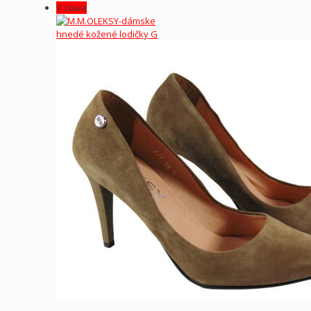
V zľave