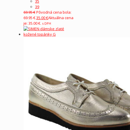
35
39
69.95
€
Pôvodná cena bola:
69.95 €.
35.00
€
Aktuálna cena
je: 35.00 €.
s DPH