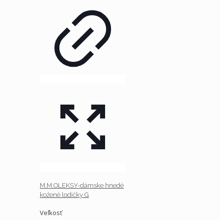
M.M.OLEKSY-dámske hnedé
kožené lodičky G
Veľkosť