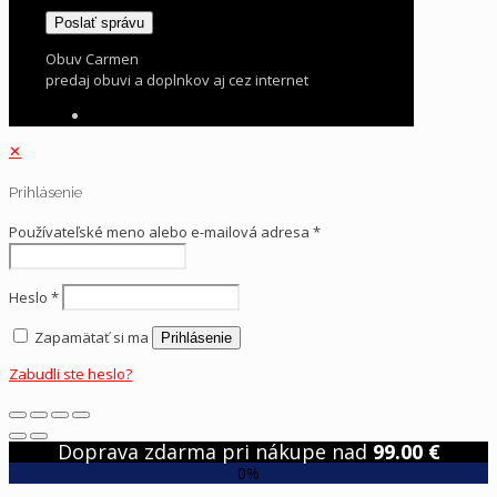
Obuv Carmen
predaj obuvi a doplnkov aj cez internet
✕
Prihlásenie
Používateľské meno alebo e-mailová adresa
*
Heslo
*
Zapamätať si ma
Prihlásenie
Zabudli ste heslo?
Doprava zdarma pri nákupe nad
99.00
€
0%