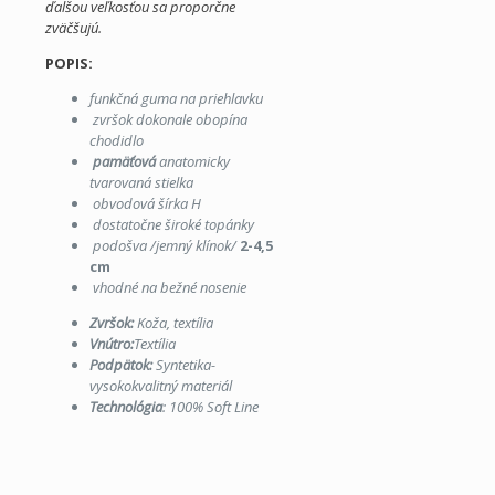
ďalšou veľkosťou sa proporčne
zväčšujú.
POPIS:
funkčná guma na priehlavku
zvršok dokonale obopína
chodidlo
pamäťová
anatomicky
tvarovaná stielka
obvodová šírka H
dostatočne široké topánky
podošva /jemný klínok/
2-4,5
cm
vhodné na bežné nosenie
Zvršok:
Koža
, textília
Vnútro:
Textília
Podpätok:
Syntetika-
vysokokvalitný materiál
Technológia
: 100% Soft Line