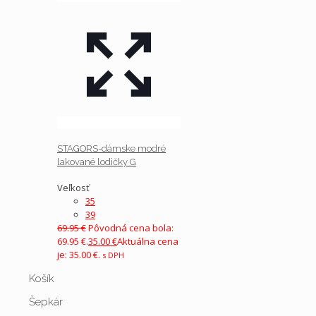
STAGORS-dámske modré
lakované lodičky G
Veľkosť
35
39
69.95
€
Pôvodná cena bola:
69.95 €.
35.00
€
Aktuálna cena
je: 35.00 €.
s DPH
Košík
Šepkár