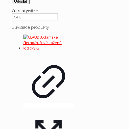
Current ye@r
*
Súvisiace produkty