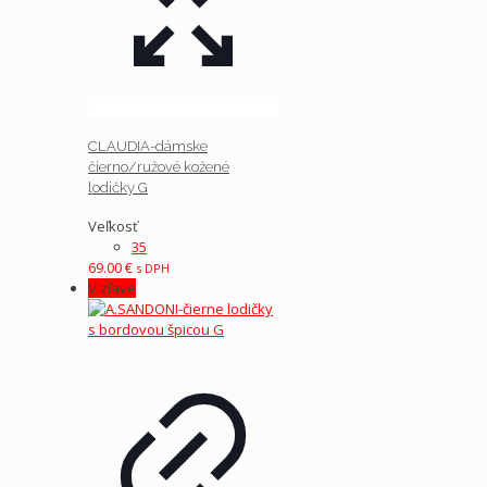
CLAUDIA-dámske
čierno/ružové kožené
lodičky G
Veľkosť
35
69.00
€
s DPH
V zľave