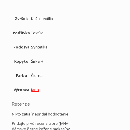
Zvršok
Koža, textília
Podšívka
Textília
Podošva
Syntetika
Kopyto
Šírka H
Farba
Čierna
Výrobca
Jana
Recenzie
Nikto zatiaľ nepridal hodnotenie.
Pridajte prvú recenziu pre “JANA-
dámske čierne kožené mokasíny