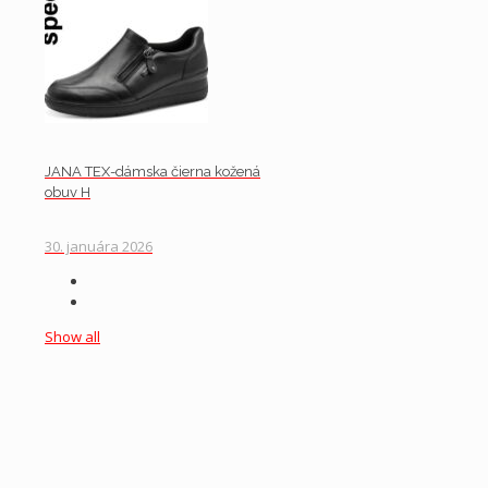
JANA TEX-dámska čierna kožená
obuv H
30. januára 2026
Show all