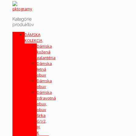
Kategórie
produktov
DÁMSKA
KOLEKCIA
Dámska
kožená
galantéria
Dámska
letná
obuv
Dámska
obuv
Dámska
zdravotná
obuv,
obuv
šírka
G1/2,
H,
K