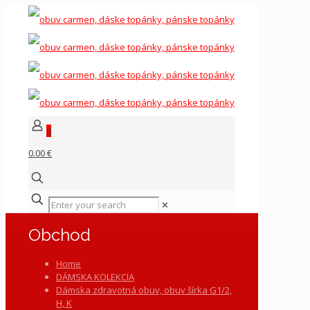
0
0.00 €
✕
Obchod
Home
DÁMSKA KOLEKCIA
Dámska zdravotná obuv, obuv šírka G1/2,
H, K