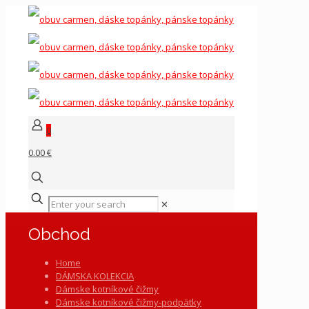
0
0.00 €
✕
Obchod
Home
DÁMSKA KOLEKCIA
Dámske kotníkové čižmy
Dámske kotníkové čižmy-podpätky