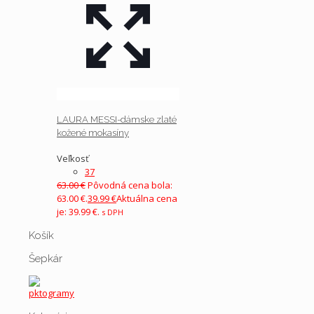
LAURA MESSI-dámske zlaté
kožené mokasíny
Veľkosť
37
63.00
€
Pôvodná cena bola:
63.00 €.
39.99
€
Aktuálna cena
je: 39.99 €.
s DPH
Košík
Šepkár