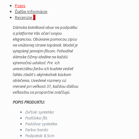
Popis
Ďalšie informácie
Recenzie
0
Dámska kotníková obuv na podpätku
a platforme Vás očarí svojou
eleganciou. Obúvanie pomocou zipsu
na vnútornej strane topánok. Model je
vyteplený jemným flísom. Pohodlné
dámske čižmy-ideálne na každú
výnimočnú udalosť. Pre ich
univerzálnu farbu ich budete vedieť
ľahko zladiť s akýmkoľvek kúskom
oblečenia. Uvedené rozmery sú
merané pri veľkosti 37, každou ďalšou
veľkosťou sa proporčne zväčšujú.
POPIS PRODUKTU:
Zvŕšok: syntetika
Podšívka: flís
Podošva: syntetika
Farba: bordo
Podpätok: 8,5cm