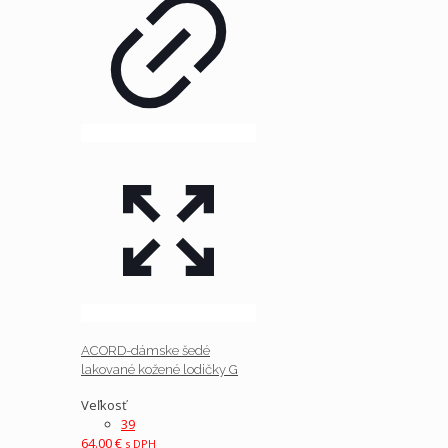
ACORD-dámske šedé
lakované kožené lodičky G
Veľkosť
39
64.00
€
s DPH