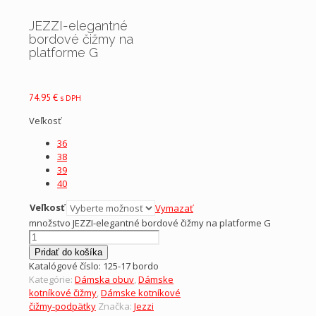
JEZZI-elegantné
bordové čižmy na
platforme G
74.95
€
s DPH
Veľkosť
36
38
39
40
Veľkosť
Vymazať
množstvo JEZZI-elegantné bordové čižmy na platforme G
Pridať do košíka
Katalógové číslo:
125-17 bordo
Kategórie:
Dámska obuv
,
Dámske
kotníkové čižmy
,
Dámske kotníkové
čižmy-podpätky
Značka:
Jezzi