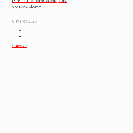
RIEKER TEX-dámska zateplená
členková obuv H
6. marca 2026
Show all