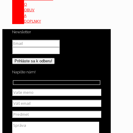
O
OBUV
A
DOPLNKY
Newsletter
Napíšte nám!