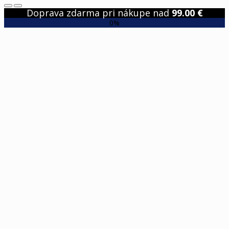
Doprava zdarma pri nákupe nad
99.00
€
0%