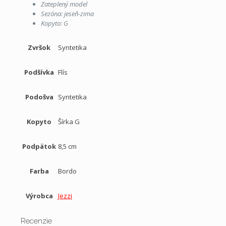
Zateplený model
Sezóna: jeseň-zima
Kopyto: G
Zvršok
Syntetika
Podšívka
Flís
Podošva
Syntetika
Kopyto
Šírka G
Podpätok
8,5 cm
Farba
Bordo
Výrobca
Jezzi
Recenzie