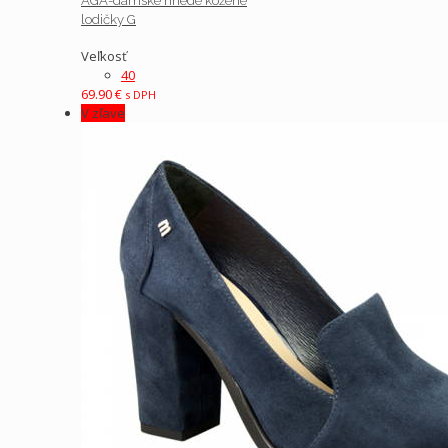
AGA-dámske hnedé kožené
lodičky G
Veľkosť
40
69.90
€
s DPH
V zľave