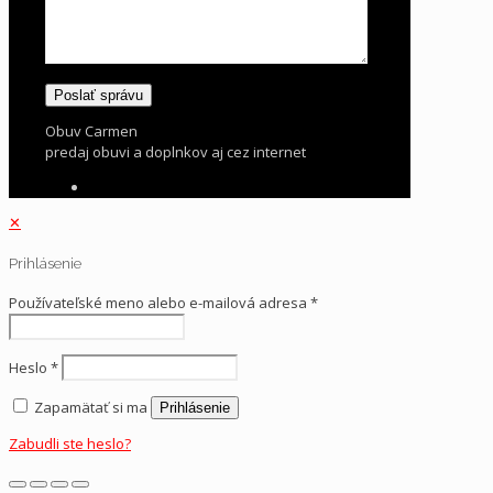
Obuv Carmen
predaj obuvi a doplnkov aj cez internet
✕
Prihlásenie
Používateľské meno alebo e-mailová adresa
*
Heslo
*
Zapamätať si ma
Prihlásenie
Zabudli ste heslo?