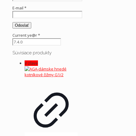
E-mail
*
Current ye@r
*
Súvisiace produkty
V zľave