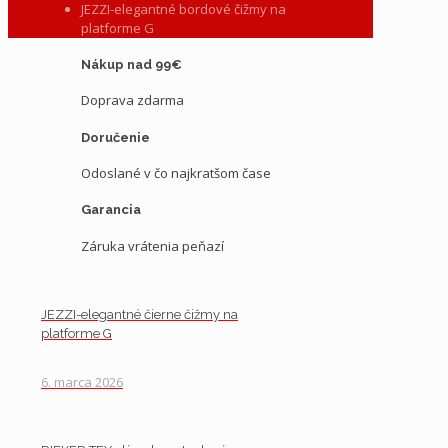
JEZZI-elegantné bordové čižmy na
platforme G
Nákup nad 99€
Doprava zdarma
Doručenie
Odoslané v čo najkratšom čase
Garancia
Záruka vrátenia peňazí
JEZZI-elegantné čierne čižmy na
platforme G
6. marca 2026