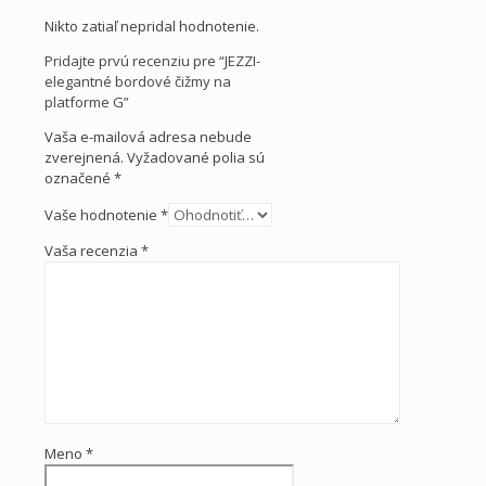
Nikto zatiaľ nepridal hodnotenie.
Pridajte prvú recenziu pre “JEZZI-
elegantné bordové čižmy na
platforme G”
Vaša e-mailová adresa nebude
zverejnená.
Vyžadované polia sú
označené
*
Vaše hodnotenie
*
Vaša recenzia
*
Meno
*