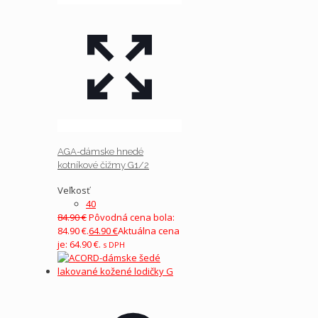
AGA-dámske hnedé
kotníkové čižmy G1/2
Veľkosť
40
84.90
€
Pôvodná cena bola:
84.90 €.
64.90
€
Aktuálna cena
je: 64.90 €.
s DPH