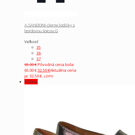
A.SANDONI-čierne lodičky s
bordovou špicou G
Veľkosť
35
36
37
65.00
€
Pôvodná cena bola:
65.00 €.
32.50
€
Aktuálna cena
je: 32.50 €.
s DPH
V zľave