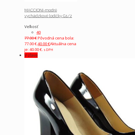
MACCIONI-modré
vychádzkové lodičky G1/2
Veľkosť
40
77.00
€
Pôvodná cena bola:
77.00 €.
40.00
€
Aktuálna cena
je: 40.00 €.
s DPH
V zľave