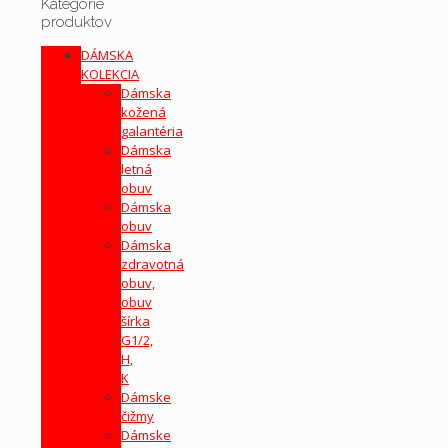
Kategórie
produktov
DÁMSKA
KOLEKCIA
Dámska
kožená
galantéria
Dámska
letná
obuv
Dámska
obuv
Dámska
zdravotná
obuv,
obuv
šírka
G1/2,
H,
K
Dámske
čižmy
Dámske