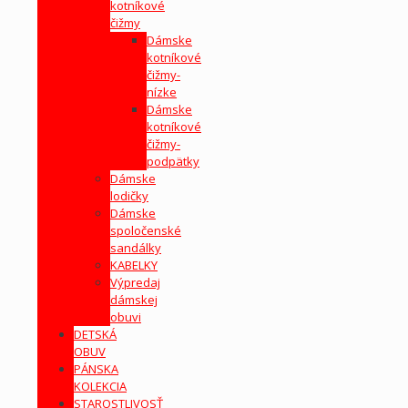
kotníkové
čižmy
Dámske
kotníkové
čižmy-
nízke
Dámske
kotníkové
čižmy-
podpätky
Dámske
lodičky
Dámske
spoločenské
sandálky
KABELKY
Výpredaj
dámskej
obuvi
DETSKÁ
OBUV
PÁNSKA
KOLEKCIA
STAROSTLIVOSŤ