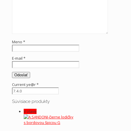
Meno
*
E-mail
*
Current ye@r
*
Súvisiace produkty
V zľave