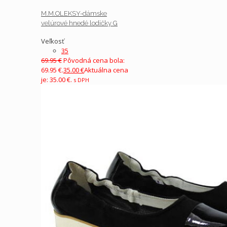
M.M.OLEKSY-dámske
velúrové hnedé lodičky G
Veľkosť
35
69.95
€
Pôvodná cena bola:
69.95 €.
35.00
€
Aktuálna cena
je: 35.00 €.
s DPH