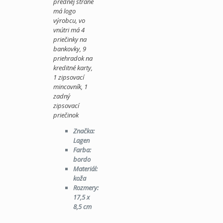
prednej strane
má logo
výrobcu, vo
vnútri má 4
priečinky na
bankovky, 9
priehradok na
kreditné karty,
1 zipsovací
mincovník, 1
zadný
zipsovací
priečinok
Značka:
Lagen
Farba:
bordo
Materiál:
koža
Rozmery:
17,5 x
8,5 cm