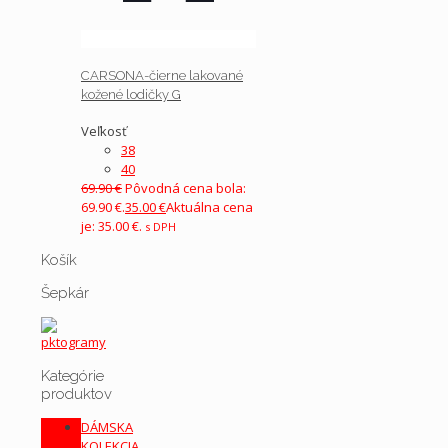
CARSONA-čierne lakované
kožené lodičky G
Veľkosť
38
40
69.90
€
Pôvodná cena bola:
69.90 €.
35.00
€
Aktuálna cena
je: 35.00 €.
s DPH
Košík
Šepkár
Kategórie
produktov
DÁMSKA
KOLEKCIA