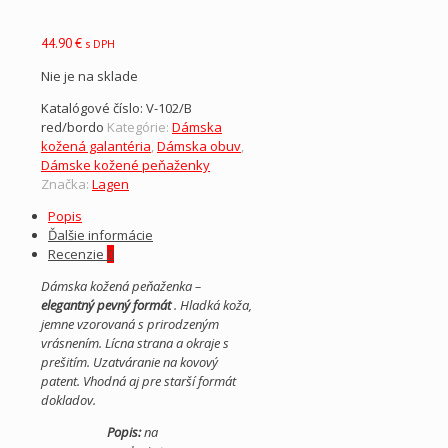
44.90
€
s DPH
Nie je na sklade
Katalógové číslo:
V-102/B
red/bordo
Kategórie:
Dámska
kožená galantéria
,
Dámska obuv
,
Dámske kožené peňaženky
Značka:
Lagen
Popis
Ďalšie informácie
Recenzie
0
Dámska kožená peňaženka –
elegantný pevný formát
. Hladká koža,
jemne vzorovaná s prirodzeným
vrásnením. Lícna strana a okraje s
prešitím. Uzatváranie na kovový
patent. Vhodná aj pre starší formát
dokladov.
Popis:
na