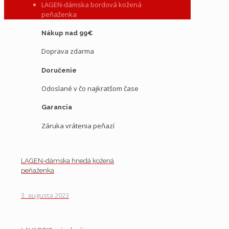
LAGEN-dámska bordová kožená
peňaženka
Nákup nad 99€
Doprava zdarma
Doručenie
Odoslané v čo najkratšom čase
Garancia
Záruka vrátenia peňazí
LAGEN-dámska hnedá kožená
peňaženka
3. augusta 2023