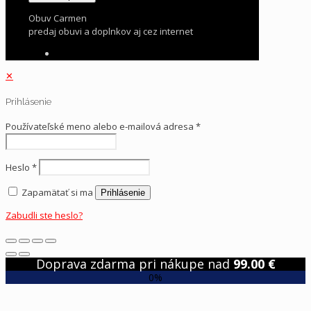
Obuv Carmen
predaj obuvi a doplnkov aj cez internet
✕
Prihlásenie
Používateľské meno alebo e-mailová adresa
*
Heslo
*
Zapamätať si ma
Prihlásenie
Zabudli ste heslo?
Doprava zdarma pri nákupe nad
99.00
€
0%