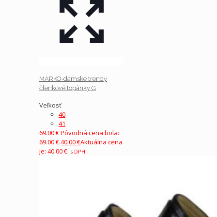
MARKO-dámske trendy
členkové topánky G
Veľkosť
40
41
69.00
€
Pôvodná cena bola:
69.00 €.
40.00
€
Aktuálna cena
je: 40.00 €.
s DPH