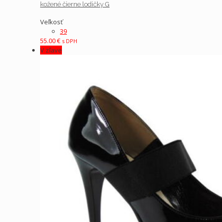
kožené čierne lodičky G
Veľkosť
39
55.00
€
s DPH
V zľave