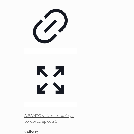
A.SANDONI-čierne lodičky s
bordovou špicou G
Veľkosť