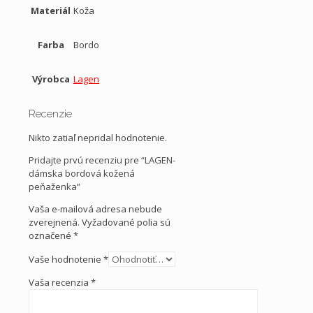
Materiál
Koža
Farba
Bordo
Výrobca
Lagen
Recenzie
Nikto zatiaľ nepridal hodnotenie.
Pridajte prvú recenziu pre “LAGEN-
dámska bordová kožená
peňaženka”
Vaša e-mailová adresa nebude
zverejnená.
Vyžadované polia sú
označené
*
Vaše hodnotenie
*
Vaša recenzia
*