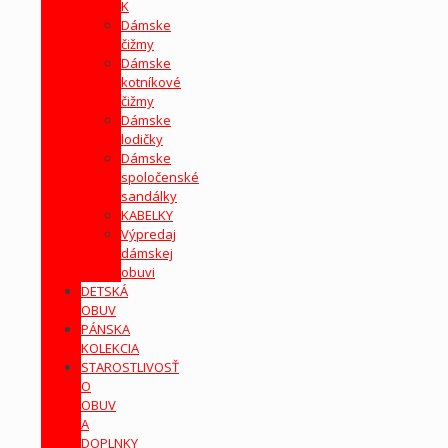
K
Dámske
čižmy
Dámske
kotníkové
čižmy
Dámske
lodičky
Dámske
spoločenské
sandálky
KABELKY
Výpredaj
dámskej
obuvi
DETSKÁ
OBUV
PÁNSKA
KOLEKCIA
STAROSTLIVOSŤ
O
OBUV
A
DOPLNKY