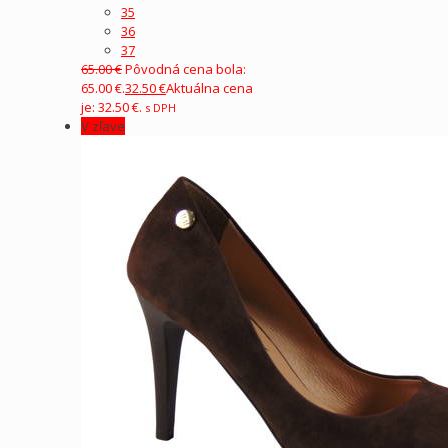
35
36
37
65.00
€
Pôvodná cena bola:
65.00 €.
32.50
€
Aktuálna cena
je: 32.50 €.
s DPH
V zľave