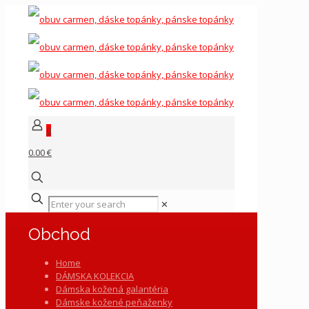
0
0.00 €
✕
Obchod
Home
DÁMSKA KOLEKCIA
Dámska kožená galantéria
Dámske kožené peňaženky