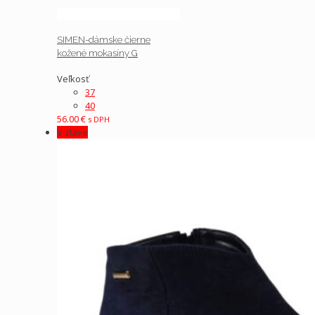
SIMEN-dámske čierne
kožené mokasíny G
Veľkosť
37
40
56.00
€
s DPH
V zľave