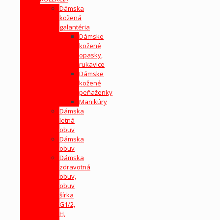
Dámska
kožená
galantéria
Dámske
kožené
opasky,
rukavice
Dámske
kožené
peňaženky
Manikúry
Dámska
letná
obuv
Dámska
obuv
Dámska
zdravotná
obuv,
obuv
šírka
G1/2,
H,