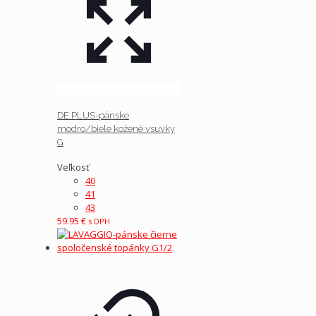
DE PLUS-pánske
modro/biele kožené vsuvky
G
Veľkosť
40
41
43
59.95
€
s DPH