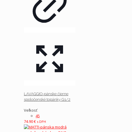
LAVAGGIO-pánske čierne
spoločenské topánky G1/2
Veľkosť
45
74.90
€
s DPH