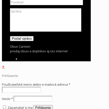
Obuv Carmen
predaj obuvi a doplnkov aj cez internet
✕
Prihlásenie
Používateľské meno alebo e-mailová adresa
*
Heslo
*
Zapamätať si ma
Prihlásenie