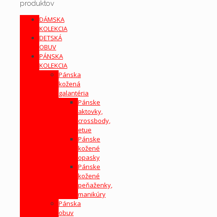
produktov
DÁMSKA
KOLEKCIA
DETSKÁ
OBUV
PÁNSKA
KOLEKCIA
Pánska
kožená
galantéria
Pánske
aktovky,
crossbody,
etue
Pánske
kožené
opasky
Pánske
kožené
peňaženky,
manikúry
Pánska
obuv