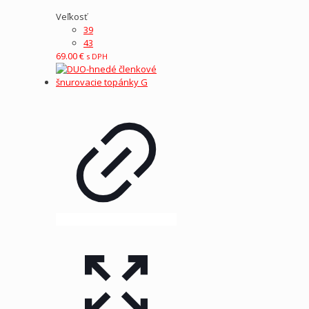
Veľkosť
39
43
69.00
€
s DPH