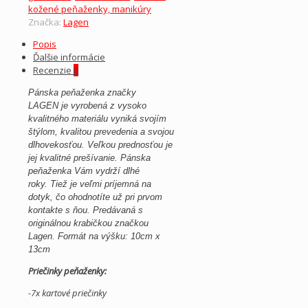
kožené peňaženky, manikúry
Značka:
Lagen
Popis
Ďalšie informácie
Recenzie
0
Pánska
peňaženka značky
LAGEN
je vyrobená
z
vysoko
kvalitného
materiálu
vyniká
svojím
štýlom,
kvalitou prevedenia
a svojou
dlhovekosťou
.
Veľkou
prednosťou
je
jej
kvalitné
prešívanie
.
Pánska
peňaženka
Vám
vydrží
dlhé
roky
.
Tiež
je
veľmi
príjemná
na
dotyk
, čo
ohodnotíte
už
pri prvom
kontakte
s
ňou
. Predávaná s
originálnou krabičkou značkou
Lagen. Formát na výšku: 10cm x
13cm
Priečinky peňaženky:
-7x kartové priečinky