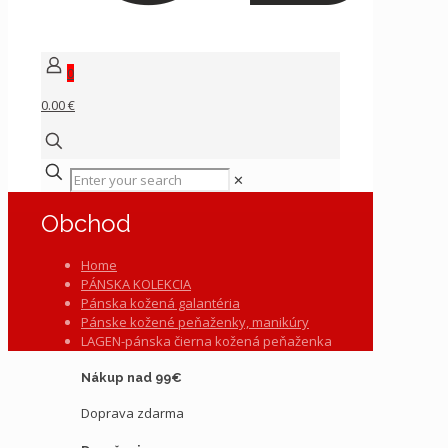
0
0.00 €
✕
Obchod
Home
PÁNSKA KOLEKCIA
Pánska kožená galantéria
Pánske kožené peňaženky, manikúry
LAGEN-pánska čierna kožená peňaženka
Nákup nad 99€
Doprava zdarma