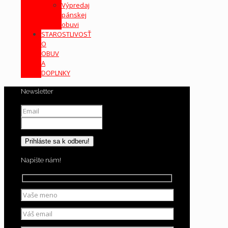
Výpredaj
pánskej
obuvi
STAROSTLIVOSŤ
O
OBUV
A
DOPLNKY
Newsletter
Napíšte nám!