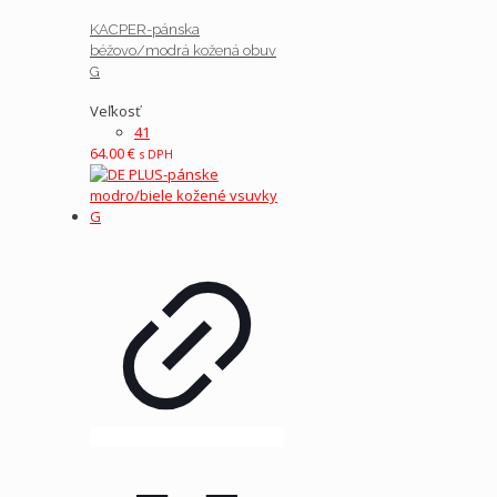
KACPER-pánska
béžovo/modrá kožená obuv
G
Veľkosť
41
64.00
€
s DPH