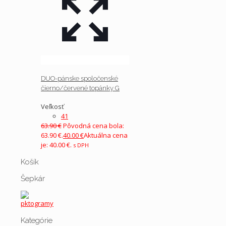
DUO-pánske spoločenské
čierno/červené topánky G
Veľkosť
41
63.90
€
Pôvodná cena bola:
63.90 €.
40.00
€
Aktuálna cena
je: 40.00 €.
s DPH
Košík
Šepkár
Kategórie