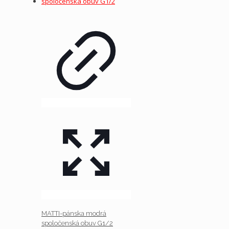
MATTI-pánska modrá
spoločenská obuv G1/2