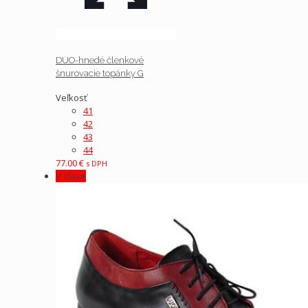
DUO-hnedé členkové
šnurovacie topánky G
Veľkosť
41
42
43
44
77.00
€
s DPH
V zľave