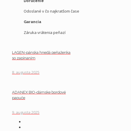
Doručenie
Odoslané v čo najkratšom čase
Garancia
Záruka vrátenia peňazí
LAGEN-pánska hnedá peňaženka
so zapínaním
8. augusta 2025
ADANEX BIO-dámske bordové
papuče
9. augusta 2025