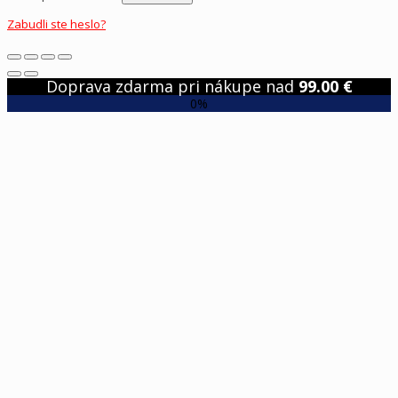
Zabudli ste heslo?
Doprava zdarma pri nákupe nad
99.00
€
0%