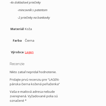
-4x dokladové priečinky
-mincovník s patentom
-2 priečinky na bankovky
Materiál
Koža
Farba
Čierna
Výrobca
Lagen
Recenzie
Nikto zatiaľ nepridal hodnotenie.
Pridajte prvú recenziu pre “LAGEN-
pánska čierna kožená peňaženka”
Vaša e-mailová adresa nebude
zverejnená.
Vyžadované polia sú
označené
*