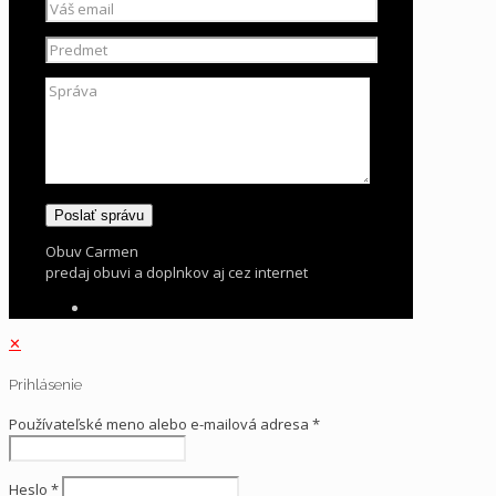
Obuv Carmen
predaj obuvi a doplnkov aj cez internet
✕
Prihlásenie
Používateľské meno alebo e-mailová adresa
*
Heslo
*