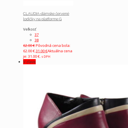
CLAUDIA-dámske červené
lodičky na platforme G
Veľkosť
37
38
62.00
€
Pôvodná cena bola:
62.00 €.
31.00
€
Aktuálna cena
je: 31.00 €.
s DPH
V zľave