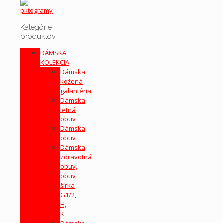
Kategórie
produktov
DÁMSKA
KOLEKCIA
Dámska
kožená
galantéria
Dámska
letná
obuv
Dámska
obuv
Dámska
zdravotná
obuv,
obuv
šírka
G1/2,
H,
K
Dámske