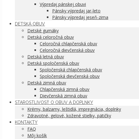
Výpredaj pánskej obuvi
Pánsky výpredaj jar-leto
Pánsky výpredaj jeseň-zima
DETSKÁ OBUV
Detské gumáky
Detská celoročná obuv
Celoročná chlapčenská obuv
Celoročná dievčenská obuv
Detská letná obuv
Detská spoločenská obuv
Spoločenská chlapčenská obuv
Spoločenská dievčenská obuv
Detská zimná obuv
Chlapčenská zimná obuv
Dievčenská zimná obuv
STAROSTLIVOSŤ O OBUV A DOPLNKY
Krémy, balzamy, leštidlá, impregnácia, doplnky
Zdravotné, gelové, kožené stielky, pätičky
KONTAKTY
FAQ
Môj košík