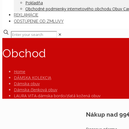
Pokladňa
Obchodné podmienky internetového obchodu Obuv C
REKLAMÁCIE
ODSTÚPENIE OD ZMLUVY
✕
Obchod
Home
DÁMSKA KOLEKCIA
Dámska obuv
Dámska členková obuv
LAURA VITA-dámska bordo/zlatá kožená obuv
Nákup nad 99