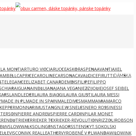
LA MONTI
ARTURO VICCI
ARUCCE
ASKOR
ASPENA
AVANTI
AXEL
AMBELL
CAPRICE
CAROLINE
CARSONA
CAVALDI
CEFIRUTTI
DÁMSKA
ST
ELEGANCE
ELIZABET CANARD
EMBIS
FILIPE
FILIPPO
S
CHIARA
IGUANA
INBLU
JANA
JANA VEGAN
JEZZI
JOLIE
JOSEF SEIBEL
KARS
LANDLEDER
LAURA BIAGGI
LAURA GIUSTI
LAURA MESSI
Y
MADE IN PL
MADE IN SPAIN
MALEDIVES
MAMMAMIA
MARCO
KEPPER
MONNARI
MUSTANG
N.E.W.S
NELES
NERO ROSSI
NESSI
ETERSON
PIERRE ANDREUS
PIERRE CARDIN
PILAR MONET
X
RENBUT
RIEKER
RIEKER TEX
RIEKER-REVOLUTION
RIZZOLI
ROBSON
BUV
SLOWWALK
SOLINGEN
STAGORS
STENSKY
T.SOKOLSKI
ELLE
VISCONI
VK REALLEATHER
VYROBENÉ V PL
WANDA
WILD
WINK