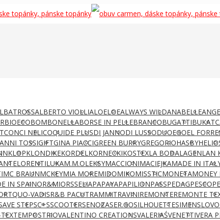
LBATROSS
ALBERTO VIOLLI
ALOELOE
ALWAYS WILD
ANABELLE
ANGE
AR
BIOECO
BOMBONELLA
BORSE IN PELLE
BRANCO
BUGATTI
BUKAT
C
T
CONCI NELI
COQUI
DE PLUS
DI JANNO
DI LUSSO
DUO
EGO
EL FORRE
IANNI TOSSI
GIFT
GINA PIACCI
GREEN BURRY
GREGORIO
HASBY
HELIO
NN
KLOP
KLONDIKE
KORDEL
KORNECKI
KOSTEX
LA BODA
LAGEN
LAN 
ANTE
LORENTI
LUKA
M.M.OLEKSY
MACCIONI
MACIEJKA
MADE IN ITAL
I
MC BRAUN
MCKEY
MIA MORE
MIDO
MIKO
MISSTIC
MONETA
MONEY 
E IN SPAIN
OR&MI
ORSSELIA
PAPAYA
PAPILION
PASS
PEDAG
PESCO
P
ORT
QUO-VADIS
R&B PACUT
RAMMIT
RAVINI
REMONTE
REMONTE TE
SAVE STEP
SC+S
SCOOTER
SENOZA
SER.GO
SILHOUETTE
SIMEN
SLOVO
-TEX
TEMPOS
TRIO
VALENTINO CREATIONS
VALERIAŚ
VENETTI
VERA P