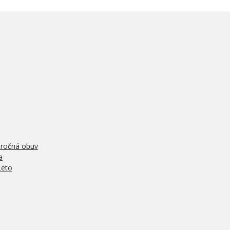
oročná obuv
a
Leto