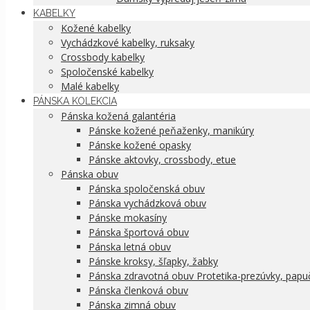
KABELKY
Kožené kabelky
Vychádzkové kabelky, ruksaky
Crossbody kabelky
Spoločenské kabelky
Malé kabelky
PÁNSKA KOLEKCIA
Pánska kožená galantéria
Pánske kožené peňaženky, manikúry
Pánske kožené opasky
Pánske aktovky, crossbody, etue
Pánska obuv
Pánska spoločenská obuv
Pánska vychádzková obuv
Pánske mokasíny
Pánska športová obuv
Pánska letná obuv
Pánske kroksy, šľapky, žabky
Pánska zdravotná obuv Protetika-prezúvky, papu
Pánska členková obuv
Pánska zimná obuv