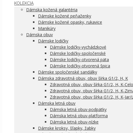
KOLEKCIA
Dámska kožená galantéria
Dámske kožené peňaženky
Dámske kožené opasky, rukavice
Manikúry
Dámska obuv
Dámske lodičky
Dámske lodičky-vychádzkové
Dámske lodičky-spoločenské
Dámske lodičky-otvorená päta
Dámske lodičky-otvorená špica
Dámske spoločenské sandálky
Dámska zdravotná obuv, obuv šírka G1/2, H, K
Zdravotná obuv, obuv šírka G1/2, H, K-Cel
Zdravotná obuv, obuv šírka G1/2, H, K-Zim
Zdravotná obuv, obuv šírka G1/2, H, K-Jar/
Dámska letná obuv
Dámska letná obuv-podpätky
Dámska letná obuv-platforma
Dámska letná obuv-nízke
Dámske kroksy, šľapky, žabky