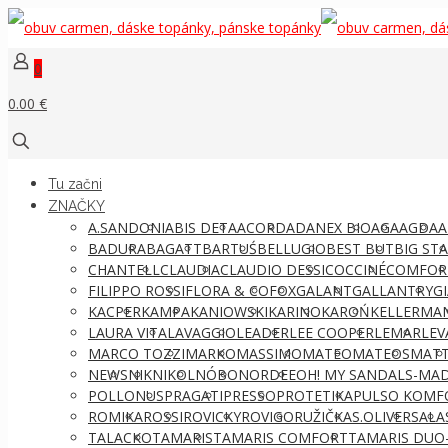
0
0.00 €
Tu začni
ZNAČKY
A.SANDONI
ABIS DETA
ACORD
ADANEX BIO
AGA
AGDA
A
BADURA
BAGATT
BARTUŚ
BELLUGIO
BEST BUT
BIG ST
CHANTELL
CLAUDIA
CLAUDIO DESSI
COCCINÉ
COMFOR
FILIPPO ROSSI
FLORA & CO
FOX
GALANT
GALLANTRY
G
KACPER
KAMPA
KANIOWSKI
KARINO
KAROŃ
KELLERMA
LAURA VITA
LAVAGGIO
LEADER
LEE COOPER
LEMAR
LEV
MARCO TOZZI
MARKO
MASSIMO
MATEO
MATEOS
MATT
NEWS
NIK
NIKOL
NÓBO
NORDEE
OH! MY SANDALS-MAD
POLLONUS
PRAGATI
PRESSO
PROTETIKA
PULSO KOMF
ROMIKA
ROSSI
ROVICKY
ROVIGO
RUŽIČKA
S.OLIVER
SALA
TALACKO
TAMARIS
TAMARIS COMFORT
TAMARIS DUO