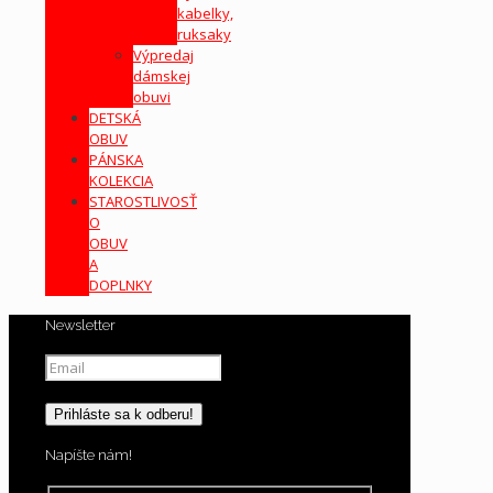
kabelky,
ruksaky
Výpredaj
dámskej
obuvi
DETSKÁ
OBUV
PÁNSKA
KOLEKCIA
STAROSTLIVOSŤ
O
OBUV
A
DOPLNKY
Newsletter
Napíšte nám!