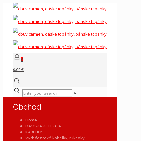
0
0.00 €
✕
Obchod
Home
DÁMSKA KOLEKCIA
KABELKY
Vychádzkové kabelky, ruksaky