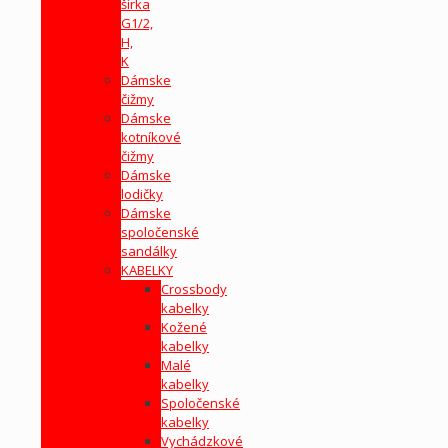
šírka
G1/2,
H,
K
Dámske
čižmy
Dámske
kotníkové
čižmy
Dámske
lodičky
Dámske
spoločenské
sandálky
KABELKY
Crossbody
kabelky
Kožené
kabelky
Malé
kabelky
Spoločenské
kabelky
Vychádzkové