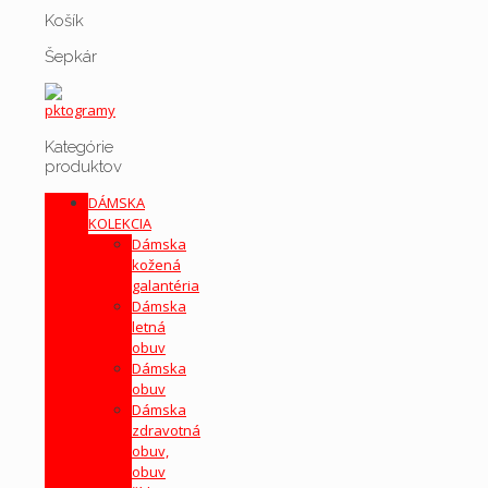
Košík
Šepkár
Kategórie
produktov
DÁMSKA
KOLEKCIA
Dámska
kožená
galantéria
Dámska
letná
obuv
Dámska
obuv
Dámska
zdravotná
obuv,
obuv