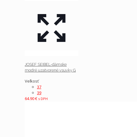
JOSEF SEIBEL-dámske
modré uzatvorené vsuvky G
Veľkosť
37
39
64.90
€
s DPH