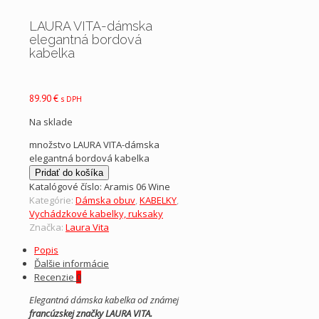
LAURA VITA-dámska
elegantná bordová
kabelka
89.90
€
s DPH
Na sklade
množstvo LAURA VITA-dámska
elegantná bordová kabelka
Pridať do košíka
Katalógové číslo:
Aramis 06 Wine
Kategórie:
Dámska obuv
,
KABELKY
,
Vychádzkové kabelky, ruksaky
Značka:
Laura Vita
Popis
Ďalšie informácie
Recenzie
0
Elegantná dámska kabelka od známej
francúzskej značky LAURA VITA.