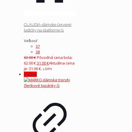
CLAUDIA-dámske červené
lodičky na platforme G
Veľkosť
37
38
62.00
€
Pôvodná cena bola:
62.00 €.
31.00
€
Aktuálna cena
je: 31.00 €.
s DPH
V zľave