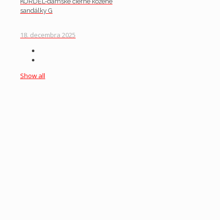
KORDEL-dámske čierne kožené
sandálky G
18. decembra 2025
Show all