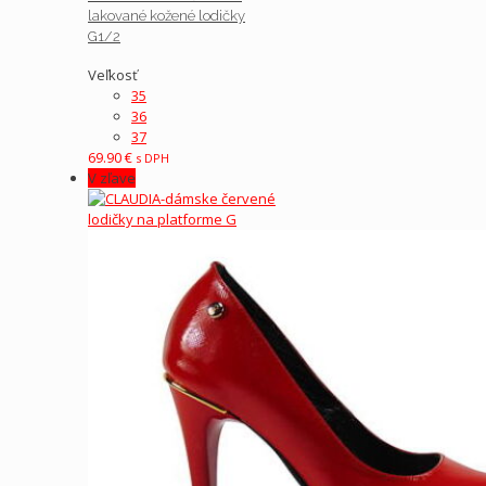
lakované kožené lodičky
G1/2
Veľkosť
35
36
37
69.90
€
s DPH
V zľave