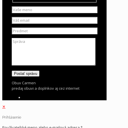
Obuv Carmen
predaj obuvi a doplnkov aj cez internet
✕
Prihlásenie
Používateľské meno alebo e-mailová adresa
*