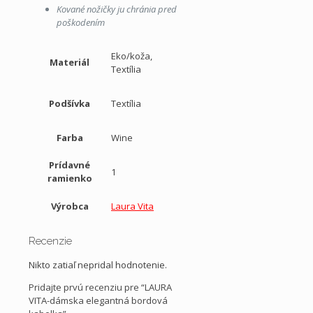
Kované nožičky ju chránia pred
poškodením
Eko/koža,
Materiál
Textília
Podšívka
Textília
Farba
Wine
Prídavné
1
ramienko
Výrobca
Laura Vita
Recenzie
Nikto zatiaľ nepridal hodnotenie.
Pridajte prvú recenziu pre “LAURA
VITA-dámska elegantná bordová