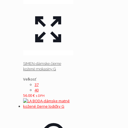
SIMEN-dámske čierne
kožené mokasíny G
Veľkosť
37
40
56.00
€
s DPH