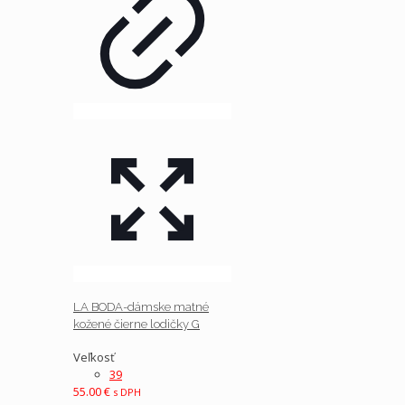
LA BODA-dámske matné
kožené čierne lodičky G
Veľkosť
39
55.00
€
s DPH