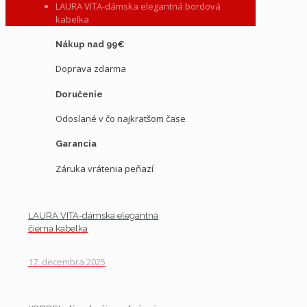
LAURA VITA-dámska elegantná bordová
kabelka
Nákup nad 99€
Doprava zdarma
Doručenie
Odoslané v čo najkratšom čase
Garancia
Záruka vrátenia peňazí
LAURA VITA-dámska elegantná
čierna kabelka
17. decembra 2025