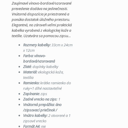
Zaujímavé vínovo-bordové/vzorované
prevedenie dodáva na jedinečnosti.
Vnútorná dispozícia je priestranná a
ponúka dostatok úložného priestoru.
Elegantná, no zároveň veľmi praktická
kabelka vyrobená z ekologickej kože a
textílie. Uzatvára sa pomocou zipsu…
Rozmery kabelky:
33cm x 24cm
x 12cm
Farba: vínovo-
bordová/vzorovaná
Zlaté
: doplnky kabelky
Materiál:
ekologická koža,
textília
Ramienko:
krátke ramienko do
ruky+1 dlhé nastaviteľné
Zapínanie:
zips
Zadné vrecko na zips
: 1
Vnútorná prepážka: áno
/zipsovací priečinok /
Vnútro kabelky:
2
otvorené a 1
zipsové vrecko
Formát A4
: nie