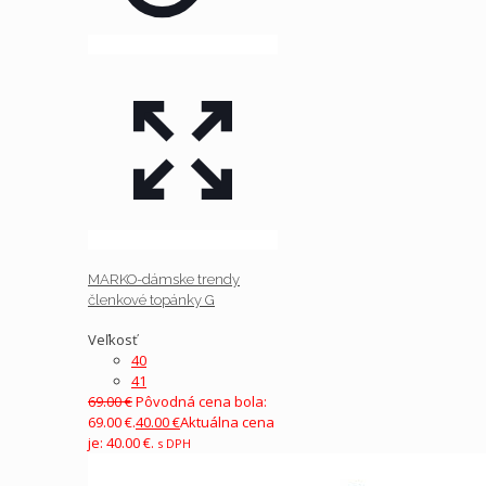
MARKO-dámske trendy
členkové topánky G
Veľkosť
40
41
69.00
€
Pôvodná cena bola:
69.00 €.
40.00
€
Aktuálna cena
je: 40.00 €.
s DPH