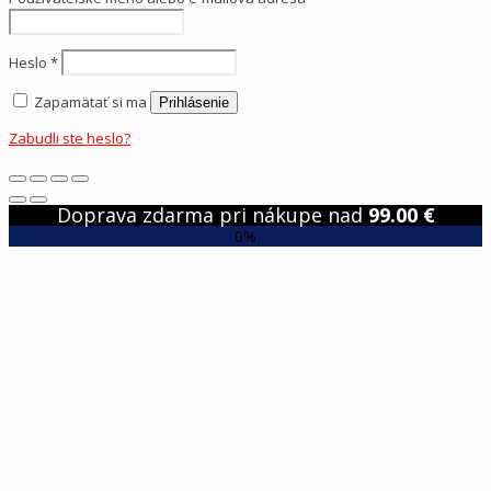
Heslo
*
Zapamätať si ma
Prihlásenie
Zabudli ste heslo?
Doprava zdarma pri nákupe nad
99.00
€
0%