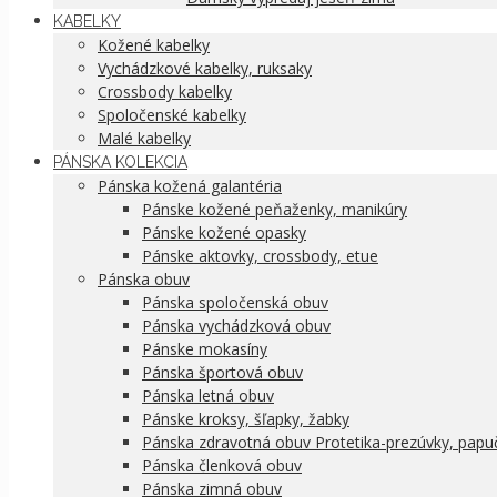
KABELKY
Kožené kabelky
Vychádzkové kabelky, ruksaky
Crossbody kabelky
Spoločenské kabelky
Malé kabelky
PÁNSKA KOLEKCIA
Pánska kožená galantéria
Pánske kožené peňaženky, manikúry
Pánske kožené opasky
Pánske aktovky, crossbody, etue
Pánska obuv
Pánska spoločenská obuv
Pánska vychádzková obuv
Pánske mokasíny
Pánska športová obuv
Pánska letná obuv
Pánske kroksy, šľapky, žabky
Pánska zdravotná obuv Protetika-prezúvky, papu
Pánska členková obuv
Pánska zimná obuv