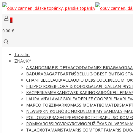
0
0.00 €
Tu začni
ZNAČKY
A.SANDONI
ABIS DETA
ACORD
ADANEX BIO
AGA
AGDA
A
BADURA
BAGATT
BARTUŚ
BELLUGIO
BEST BUT
BIG ST
CHANTELL
CLAUDIA
CLAUDIO DESSI
COCCINÉ
COMFOR
FILIPPO ROSSI
FLORA & CO
FOX
GALANT
GALLANTRY
G
KACPER
KAMPA
KANIOWSKI
KARINO
KAROŃ
KELLERMA
LAURA VITA
LAVAGGIO
LEADER
LEE COOPER
LEMAR
LEV
MARCO TOZZI
MARKO
MASSIMO
MATEO
MATEOS
MATT
NEWS
NIK
NIKOL
NÓBO
NORDEE
OH! MY SANDALS-MAD
POLLONUS
PRAGATI
PRESSO
PROTETIKA
PULSO KOMF
ROMIKA
ROSSI
ROVICKY
ROVIGO
RUŽIČKA
S.OLIVER
SALA
TALACKO
TAMARIS
TAMARIS COMFORT
TAMARIS DUO