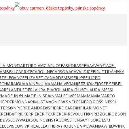
LA MONTI
ARTURO VICCI
ARUCCE
ASKOR
ASPENA
AVANTI
AXEL
AMBELL
CAPRICE
CAROLINE
CARSONA
CAVALDI
CEFIRUTTI
DÁMSKA
ST
ELEGANCE
ELIZABET CANARD
EMBIS
FILIPE
FILIPPO
S
CHIARA
IGUANA
INBLU
JANA
JANA VEGAN
JEZZI
JOLIE
JOSEF SEIBEL
KARS
LANDLEDER
LAURA BIAGGI
LAURA GIUSTI
LAURA MESSI
Y
MADE IN PL
MADE IN SPAIN
MALEDIVES
MAMMAMIA
MARCO
KEPPER
MONNARI
MUSTANG
N.E.W.S
NELES
NERO ROSSI
NESSI
ETERSON
PIERRE ANDREUS
PIERRE CARDIN
PILAR MONET
X
RENBUT
RIEKER
RIEKER TEX
RIEKER-REVOLUTION
RIZZOLI
ROBSON
BUV
SLOWWALK
SOLINGEN
STAGORS
STENSKY
T.SOKOLSKI
ELLE
VISCONI
VK REALLEATHER
VYROBENÉ V PL
WANDA
WILD
WINK