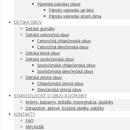
Výpredaj pánskej obuvi
Pánsky výpredaj jar-leto
Pánsky výpredaj jeseň-zima
DETSKÁ OBUV
Detské gumáky
Detská celoročná obuv
Celoročná chlapčenská obuv
Celoročná dievčenská obuv
Detská letná obuv
Detská spoločenská obuv
Spoločenská chlapčenská obuv
Spoločenská dievčenská obuv
Detská zimná obuv
Chlapčenská zimná obuv
Dievčenská zimná obuv
STAROSTLIVOSŤ O OBUV A DOPLNKY
Krémy, balzamy, leštidlá, impregnácia, doplnky
Zdravotné, gelové, kožené stielky, pätičky
KONTAKTY
FAQ
Môj košík