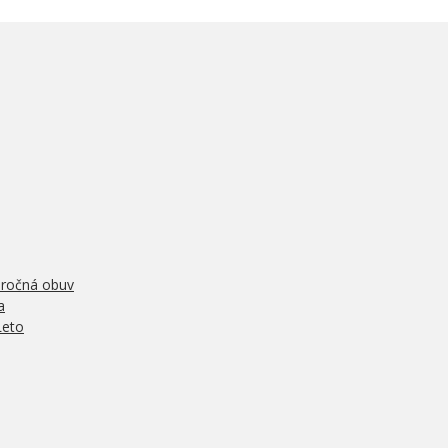
oročná obuv
a
Leto