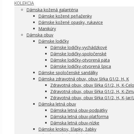
KOLEKCIA
Dámska kožená galantéria
Dámske kožené peňaženky
Dámske kožené opasky, rukavice
Manikúry
Dámska obuv
Dámske lodičky
Dámske lodičky-vychádzkové
Dámske lodičky-spoločenské
Dámske lodičky-otvorená päta
Dámske lodičky-otvorená špica
Dámske spoločenské sandálky
Dámska zdravotná obuv, obuv šírka G1/2, H, K
Zdravotná obuv, obuv šírka G1/2, H, K-Cel
Zdravotná obuv, obuv šírka G1/2, H, K-Zim
Zdravotná obuv, obuv šírka G1/2, H, K-Jar/
Dámska letná obuv
Dámska letná obuv-podpätky
Dámska letná obuv-platforma
Dámska letná obuv-nízke
Dámske kroksy, šľapky, žabky