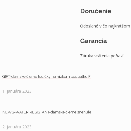
Doručenie
Odoslané v čo najkratšom
Garancia
Záruka vrátenia peňazí
GIFT-dámske čierne lodičky na nízkom podpätku F
1. januára 2023
NEWS-WATER RESISTANT-dámske čierne snehule
2. januára 2023