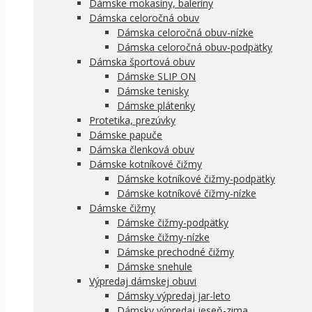
Dámske mokasíny, baleríny
Dámska celoročná obuv
Dámska celoročná obuv-nízke
Dámska celoročná obuv-podpätky
Dámska športová obuv
Dámske SLIP ON
Dámske tenisky
Dámske plátenky
Protetika, prezúvky
Dámske papuče
Dámska členková obuv
Dámske kotníkové čižmy
Dámske kotníkové čižmy-podpätky
Dámske kotníkové čižmy-nízke
Dámske čižmy
Dámske čižmy-podpätky
Dámske čižmy-nízke
Dámske prechodné čižmy
Dámske snehule
Výpredaj dámskej obuvi
Dámsky výpredaj jar-leto
Dámsky výpredaj jeseň-zima