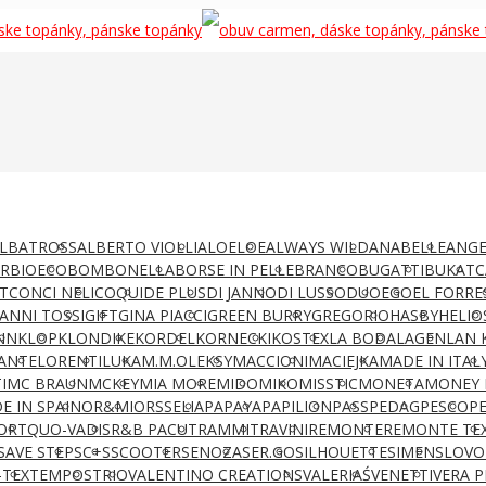
LBATROSS
ALBERTO VIOLLI
ALOELOE
ALWAYS WILD
ANABELLE
ANGE
AR
BIOECO
BOMBONELLA
BORSE IN PELLE
BRANCO
BUGATTI
BUKAT
C
T
CONCI NELI
COQUI
DE PLUS
DI JANNO
DI LUSSO
DUO
EGO
EL FORRE
IANNI TOSSI
GIFT
GINA PIACCI
GREEN BURRY
GREGORIO
HASBY
HELIO
NN
KLOP
KLONDIKE
KORDEL
KORNECKI
KOSTEX
LA BODA
LAGEN
LAN 
ANTE
LORENTI
LUKA
M.M.OLEKSY
MACCIONI
MACIEJKA
MADE IN ITAL
I
MC BRAUN
MCKEY
MIA MORE
MIDO
MIKO
MISSTIC
MONETA
MONEY 
E IN SPAIN
OR&MI
ORSSELIA
PAPAYA
PAPILION
PASS
PEDAG
PESCO
P
ORT
QUO-VADIS
R&B PACUT
RAMMIT
RAVINI
REMONTE
REMONTE TE
SAVE STEP
SC+S
SCOOTER
SENOZA
SER.GO
SILHOUETTE
SIMEN
SLOVO
-TEX
TEMPOS
TRIO
VALENTINO CREATIONS
VALERIAŚ
VENETTI
VERA P