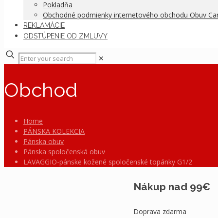
Pokladňa
Obchodné podmienky internetového obchodu Obuv C
REKLAMÁCIE
ODSTÚPENIE OD ZMLUVY
✕
Obchod
Home
PÁNSKA KOLEKCIA
Pánska obuv
Pánska spoločenská obuv
LAVAGGIO-pánske kožené spoločenské topánky G1/2
Nákup nad 99€
Doprava zdarma