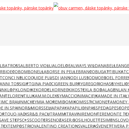
LBATROSS
ALBERTO VIOLLI
ALOELOE
ALWAYS WILD
ANABELLE
ANGE
AR
BIOECO
BOMBONELLA
BORSE IN PELLE
BRANCO
BUGATTI
BUKAT
C
T
CONCI NELI
COQUI
DE PLUS
DI JANNO
DI LUSSO
DUO
EGO
EL FORRE
IANNI TOSSI
GIFT
GINA PIACCI
GREEN BURRY
GREGORIO
HASBY
HELIO
NN
KLOP
KLONDIKE
KORDEL
KORNECKI
KOSTEX
LA BODA
LAGEN
LAN 
ANTE
LORENTI
LUKA
M.M.OLEKSY
MACCIONI
MACIEJKA
MADE IN ITAL
I
MC BRAUN
MCKEY
MIA MORE
MIDO
MIKO
MISSTIC
MONETA
MONEY 
E IN SPAIN
OR&MI
ORSSELIA
PAPAYA
PAPILION
PASS
PEDAG
PESCO
P
ORT
QUO-VADIS
R&B PACUT
RAMMIT
RAVINI
REMONTE
REMONTE TE
SAVE STEP
SC+S
SCOOTER
SENOZA
SER.GO
SILHOUETTE
SIMEN
SLOVO
-TEX
TEMPOS
TRIO
VALENTINO CREATIONS
VALERIAŚ
VENETTI
VERA P