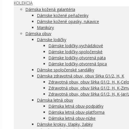
KOLEKCIA
Dámska kožená galantéria
Dámske kožené peňaženky
Dámske kožené opasky, rukavice
Manikúry
Dámska obuv
Dámske lodičky
Dámske lodičky-vychádzkové
Dámske lodičky-spoločenské
Dámske lodičky-otvorená päta
Dámske lodičky-otvorená špica
Dámske spoločenské sandálky
Dámska zdravotná obuv, obuv šírka G1/2, H, K
Zdravotná obuv, obuv šírka G1/2, H, K-Cel
Zdravotná obuv, obuv šírka G1/2, H, K-Zim
Zdravotná obuv, obuv šírka G1/2, H, K-Jar/
Dámska letná obuv
Dámska letná obuv-podpätky
Dámska letná obuv-platforma
Dámska letná obuv-nízke
Dámske kroksy, šľapky, žabky