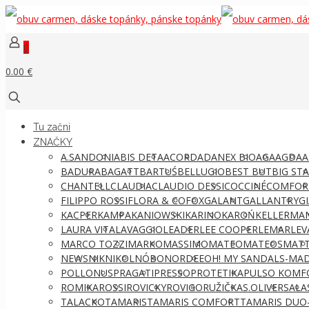
0
0.00 €
Tu začni
ZNAČKY
A.SANDONI
ABIS DETA
ACORD
ADANEX BIO
AGA
AGDA
A
BADURA
BAGATT
BARTUŚ
BELLUGIO
BEST BUT
BIG ST
CHANTELL
CLAUDIA
CLAUDIO DESSI
COCCINÉ
COMFOR
FILIPPO ROSSI
FLORA & CO
FOX
GALANT
GALLANTRY
G
KACPER
KAMPA
KANIOWSKI
KARINO
KAROŃ
KELLERMA
LAURA VITA
LAVAGGIO
LEADER
LEE COOPER
LEMAR
LEV
MARCO TOZZI
MARKO
MASSIMO
MATEO
MATEOS
MATT
NEWS
NIK
NIKOL
NÓBO
NORDEE
OH! MY SANDALS-MAD
POLLONUS
PRAGATI
PRESSO
PROTETIKA
PULSO KOMF
ROMIKA
ROSSI
ROVICKY
ROVIGO
RUŽIČKA
S.OLIVER
SALA
TALACKO
TAMARIS
TAMARIS COMFORT
TAMARIS DUO