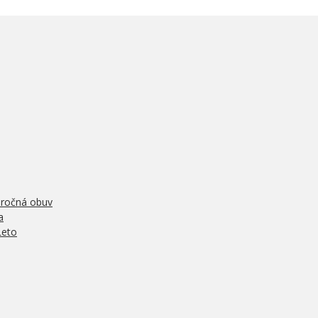
oročná obuv
a
Leto