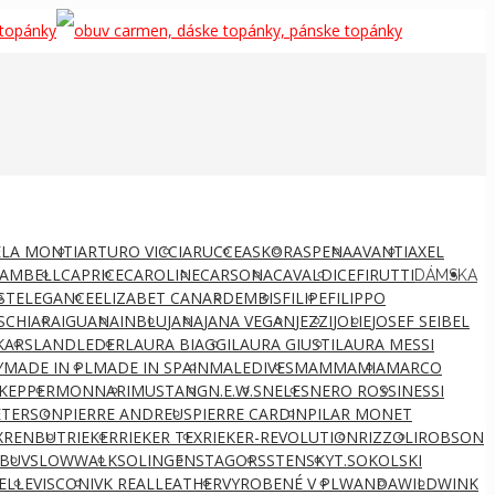
LA MONTI
ARTURO VICCI
ARUCCE
ASKOR
ASPENA
AVANTI
AXEL
AMBELL
CAPRICE
CAROLINE
CARSONA
CAVALDI
CEFIRUTTI
DÁMSKA
ST
ELEGANCE
ELIZABET CANARD
EMBIS
FILIPE
FILIPPO
S
CHIARA
IGUANA
INBLU
JANA
JANA VEGAN
JEZZI
JOLIE
JOSEF SEIBEL
KARS
LANDLEDER
LAURA BIAGGI
LAURA GIUSTI
LAURA MESSI
Y
MADE IN PL
MADE IN SPAIN
MALEDIVES
MAMMAMIA
MARCO
KEPPER
MONNARI
MUSTANG
N.E.W.S
NELES
NERO ROSSI
NESSI
ETERSON
PIERRE ANDREUS
PIERRE CARDIN
PILAR MONET
X
RENBUT
RIEKER
RIEKER TEX
RIEKER-REVOLUTION
RIZZOLI
ROBSON
BUV
SLOWWALK
SOLINGEN
STAGORS
STENSKY
T.SOKOLSKI
ELLE
VISCONI
VK REALLEATHER
VYROBENÉ V PL
WANDA
WILD
WINK