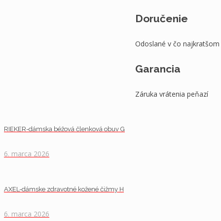
Doručenie
Odoslané v čo najkratšom
Garancia
Záruka vrátenia peňazí
RIEKER-dámska béžová členková obuv G
6. marca 2026
AXEL-dámske zdravotné kožené čižmy H
6. marca 2026