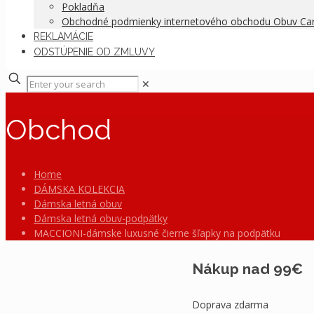
Pokladňa
Obchodné podmienky internetového obchodu Obuv C
REKLAMÁCIE
ODSTÚPENIE OD ZMLUVY
✕
Obchod
Home
DÁMSKA KOLEKCIA
Dámska letná obuv
Dámska letná obuv-podpätky
MACCIONI-dámske luxusné čierne šľapky na podpätku
Nákup nad 99€
Doprava zdarma