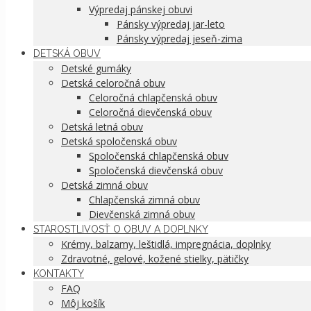
Výpredaj pánskej obuvi
Pánsky výpredaj jar-leto
Pánsky výpredaj jeseň-zima
DETSKÁ OBUV
Detské gumáky
Detská celoročná obuv
Celoročná chlapčenská obuv
Celoročná dievčenská obuv
Detská letná obuv
Detská spoločenská obuv
Spoločenská chlapčenská obuv
Spoločenská dievčenská obuv
Detská zimná obuv
Chlapčenská zimná obuv
Dievčenská zimná obuv
STAROSTLIVOSŤ O OBUV A DOPLNKY
Krémy, balzamy, leštidlá, impregnácia, doplnky
Zdravotné, gelové, kožené stielky, pätičky
KONTAKTY
FAQ
Môj košík