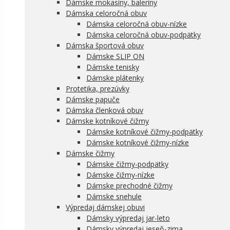
Dámske mokasíny, baleríny
Dámska celoročná obuv
Dámska celoročná obuv-nízke
Dámska celoročná obuv-podpätky
Dámska športová obuv
Dámske SLIP ON
Dámske tenisky
Dámske plátenky
Protetika, prezúvky
Dámske papuče
Dámska členková obuv
Dámske kotníkové čižmy
Dámske kotníkové čižmy-podpätky
Dámske kotníkové čižmy-nízke
Dámske čižmy
Dámske čižmy-podpätky
Dámske čižmy-nízke
Dámske prechodné čižmy
Dámske snehule
Výpredaj dámskej obuvi
Dámsky výpredaj jar-leto
Dámsky výpredaj jeseň-zima