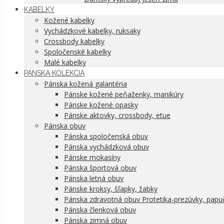
KABELKY
Kožené kabelky
Vychádzkové kabelky, ruksaky
Crossbody kabelky
Spoločenské kabelky
Malé kabelky
PÁNSKA KOLEKCIA
Pánska kožená galantéria
Pánske kožené peňaženky, manikúry
Pánske kožené opasky
Pánske aktovky, crossbody, etue
Pánska obuv
Pánska spoločenská obuv
Pánska vychádzková obuv
Pánske mokasíny
Pánska športová obuv
Pánska letná obuv
Pánske kroksy, šľapky, žabky
Pánska zdravotná obuv Protetika-prezúvky, papu
Pánska členková obuv
Pánska zimná obuv