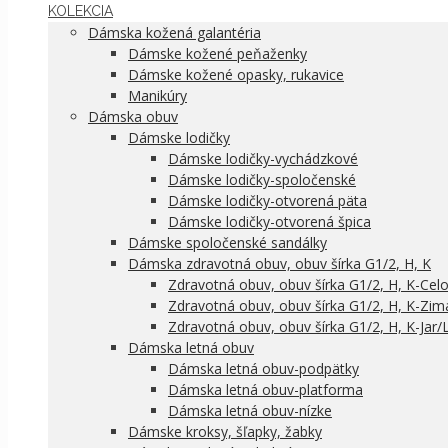
KOLEKCIA
Dámska kožená galantéria
Dámske kožené peňaženky
Dámske kožené opasky, rukavice
Manikúry
Dámska obuv
Dámske lodičky
Dámske lodičky-vychádzkové
Dámske lodičky-spoločenské
Dámske lodičky-otvorená päta
Dámske lodičky-otvorená špica
Dámske spoločenské sandálky
Dámska zdravotná obuv, obuv šírka G1/2, H, K
Zdravotná obuv, obuv šírka G1/2, H, K-Cel
Zdravotná obuv, obuv šírka G1/2, H, K-Zim
Zdravotná obuv, obuv šírka G1/2, H, K-Jar/
Dámska letná obuv
Dámska letná obuv-podpätky
Dámska letná obuv-platforma
Dámska letná obuv-nízke
Dámske kroksy, šľapky, žabky