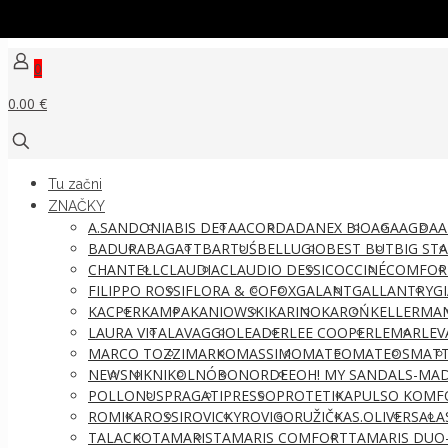
0
0.00 €
Tu začni
ZNAČKY
A.SANDONI
ABIS DETA
ACORD
ADANEX BIO
AGA
AGDA
A
BADURA
BAGATT
BARTUŚ
BELLUGIO
BEST BUT
BIG ST
CHANTELL
CLAUDIA
CLAUDIO DESSI
COCCINÉ
COMFOR
FILIPPO ROSSI
FLORA & CO
FOX
GALANT
GALLANTRY
G
KACPER
KAMPA
KANIOWSKI
KARINO
KAROŃ
KELLERMA
LAURA VITA
LAVAGGIO
LEADER
LEE COOPER
LEMAR
LEV
MARCO TOZZI
MARKO
MASSIMO
MATEO
MATEOS
MATT
NEWS
NIK
NIKOL
NÓBO
NORDEE
OH! MY SANDALS-MAD
POLLONUS
PRAGATI
PRESSO
PROTETIKA
PULSO KOMF
ROMIKA
ROSSI
ROVICKY
ROVIGO
RUŽIČKA
S.OLIVER
SALA
TALACKO
TAMARIS
TAMARIS COMFORT
TAMARIS DUO