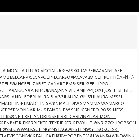
LA MONTI
ARTURO VICCI
ARUCCE
ASKOR
ASPENA
AVANTI
AXEL
AMBELL
CAPRICE
CAROLINE
CARSONA
CAVALDI
CEFIRUTTI
DÁMSKA
ST
ELEGANCE
ELIZABET CANARD
EMBIS
FILIPE
FILIPPO
S
CHIARA
IGUANA
INBLU
JANA
JANA VEGAN
JEZZI
JOLIE
JOSEF SEIBEL
KARS
LANDLEDER
LAURA BIAGGI
LAURA GIUSTI
LAURA MESSI
Y
MADE IN PL
MADE IN SPAIN
MALEDIVES
MAMMAMIA
MARCO
KEPPER
MONNARI
MUSTANG
N.E.W.S
NELES
NERO ROSSI
NESSI
ETERSON
PIERRE ANDREUS
PIERRE CARDIN
PILAR MONET
X
RENBUT
RIEKER
RIEKER TEX
RIEKER-REVOLUTION
RIZZOLI
ROBSON
BUV
SLOWWALK
SOLINGEN
STAGORS
STENSKY
T.SOKOLSKI
ELLE
VISCONI
VK REALLEATHER
VYROBENÉ V PL
WANDA
WILD
WINK