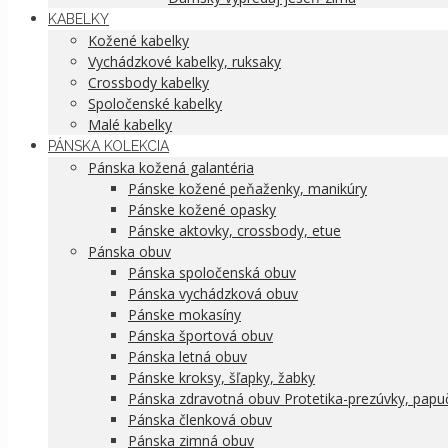
KABELKY
Kožené kabelky
Vychádzkové kabelky, ruksaky
Crossbody kabelky
Spoločenské kabelky
Malé kabelky
PÁNSKA KOLEKCIA
Pánska kožená galantéria
Pánske kožené peňaženky, manikúry
Pánske kožené opasky
Pánske aktovky, crossbody, etue
Pánska obuv
Pánska spoločenská obuv
Pánska vychádzková obuv
Pánske mokasíny
Pánska športová obuv
Pánska letná obuv
Pánske kroksy, šľapky, žabky
Pánska zdravotná obuv Protetika-prezúvky, papu
Pánska členková obuv
Pánska zimná obuv