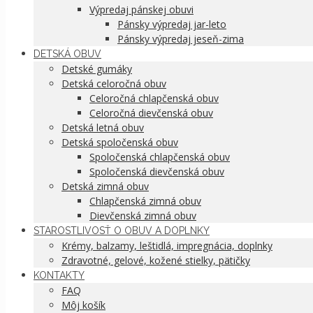
Výpredaj pánskej obuvi
Pánsky výpredaj jar-leto
Pánsky výpredaj jeseň-zima
DETSKÁ OBUV
Detské gumáky
Detská celoročná obuv
Celoročná chlapčenská obuv
Celoročná dievčenská obuv
Detská letná obuv
Detská spoločenská obuv
Spoločenská chlapčenská obuv
Spoločenská dievčenská obuv
Detská zimná obuv
Chlapčenská zimná obuv
Dievčenská zimná obuv
STAROSTLIVOSŤ O OBUV A DOPLNKY
Krémy, balzamy, leštidlá, impregnácia, doplnky
Zdravotné, gelové, kožené stielky, pätičky
KONTAKTY
FAQ
Môj košík