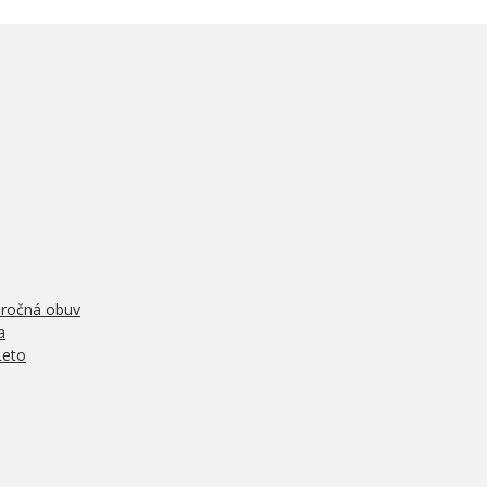
oročná obuv
a
Leto