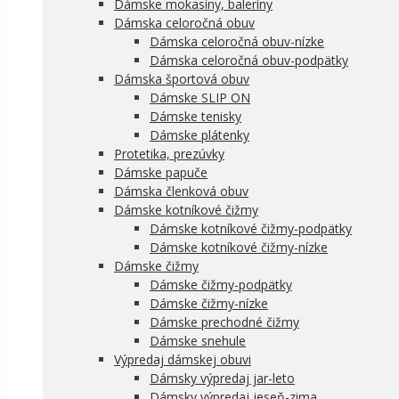
Dámske mokasíny, baleríny
Dámska celoročná obuv
Dámska celoročná obuv-nízke
Dámska celoročná obuv-podpätky
Dámska športová obuv
Dámske SLIP ON
Dámske tenisky
Dámske plátenky
Protetika, prezúvky
Dámske papuče
Dámska členková obuv
Dámske kotníkové čižmy
Dámske kotníkové čižmy-podpätky
Dámske kotníkové čižmy-nízke
Dámske čižmy
Dámske čižmy-podpätky
Dámske čižmy-nízke
Dámske prechodné čižmy
Dámske snehule
Výpredaj dámskej obuvi
Dámsky výpredaj jar-leto
Dámsky výpredaj jeseň-zima