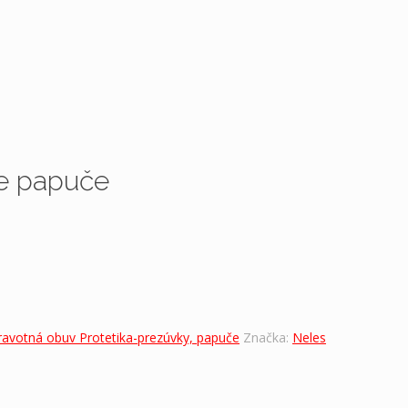
e papuče
ravotná obuv Protetika-prezúvky, papuče
Značka:
Neles