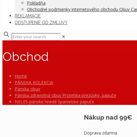
Pokladňa
Obchodné podmienky internetového obchodu Obuv C
REKLAMÁCIE
ODSTÚPENIE OD ZMLUVY
✕
Obchod
Home
PÁNSKA KOLEKCIA
Pánska obuv
Pánska zdravotná obuv Protetika-prezúvky, papuče
NELES-pánske hnedé španielske papuče
Nákup nad 99€
Doprava zdarma