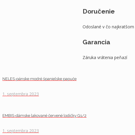
Doručenie
Odoslané v čo najkratšom
Garancia
Záruka vrátenia peňazí
NELES-pánske modré španielske papuče
1. septembra 2023
EMBIS-dámske lakované červené lodičky G1/2
1. septembra 2023