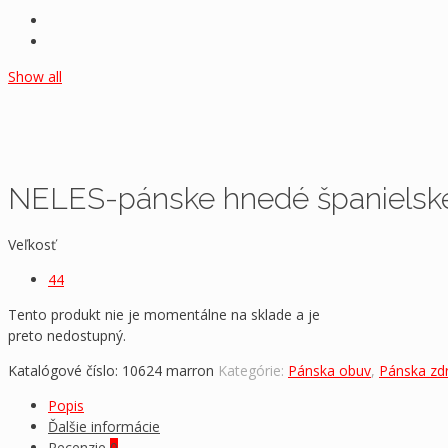
Show all
NELES-pánske hnedé španielsk
Veľkosť
44
Tento produkt nie je momentálne na sklade a je
preto nedostupný.
Katalógové číslo:
10624 marron
Kategórie:
Pánska obuv
,
Pánska zd
Popis
Ďalšie informácie
Recenzie
0