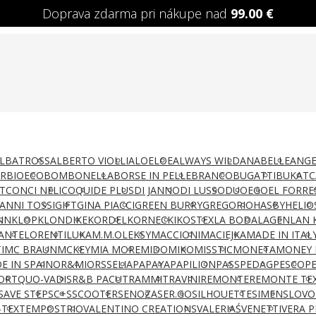
Doprava zdarma pri nákupe nad
99.00
€
LBATROSS
ALBERTO VIOLLI
ALOELOE
ALWAYS WILD
ANABELLE
ANGE
AR
BIOECO
BOMBONELLA
BORSE IN PELLE
BRANCO
BUGATTI
BUKAT
C
T
CONCI NELI
COQUI
DE PLUS
DI JANNO
DI LUSSO
DUO
EGO
EL FORRE
IANNI TOSSI
GIFT
GINA PIACCI
GREEN BURRY
GREGORIO
HASBY
HELIO
NN
KLOP
KLONDIKE
KORDEL
KORNECKI
KOSTEX
LA BODA
LAGEN
LAN 
ANTE
LORENTI
LUKA
M.M.OLEKSY
MACCIONI
MACIEJKA
MADE IN ITAL
I
MC BRAUN
MCKEY
MIA MORE
MIDO
MIKO
MISSTIC
MONETA
MONEY 
E IN SPAIN
OR&MI
ORSSELIA
PAPAYA
PAPILION
PASS
PEDAG
PESCO
P
ORT
QUO-VADIS
R&B PACUT
RAMMIT
RAVINI
REMONTE
REMONTE TE
SAVE STEP
SC+S
SCOOTER
SENOZA
SER.GO
SILHOUETTE
SIMEN
SLOVO
-TEX
TEMPOS
TRIO
VALENTINO CREATIONS
VALERIAŚ
VENETTI
VERA P