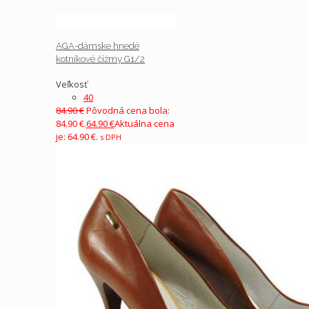
AGA-dámske hnedé
kotníkové čižmy G1/2
Veľkosť
40
84.90
€
Pôvodná cena bola:
84.90 €.
64.90
€
Aktuálna cena
je: 64.90 €.
s DPH