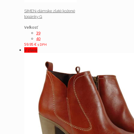
SIMEN-dámske zlaté kožené
topánky G
Veľkosť
39
40
59.95
€
s DPH
V zľave