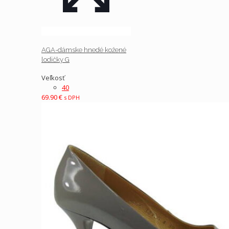
AGA-dámske hnedé kožené
lodičky G
Veľkosť
40
69.90
€
s DPH