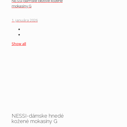
NESSI-dámske béžové kožené
mokasíny G
1. januára 2026
Show all
NESSI-dámske hnedé
kožené mokasíny G