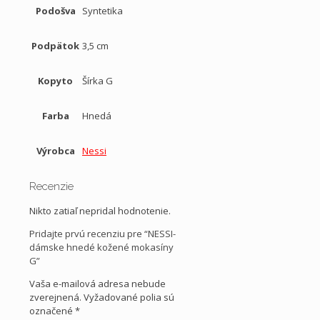
Podošva
Syntetika
Podpätok
3,5 cm
Kopyto
Šírka G
Farba
Hnedá
Výrobca
Nessi
Recenzie
Nikto zatiaľ nepridal hodnotenie.
Pridajte prvú recenziu pre “NESSI-
dámske hnedé kožené mokasíny
G”
Vaša e-mailová adresa nebude
zverejnená.
Vyžadované polia sú
označené
*