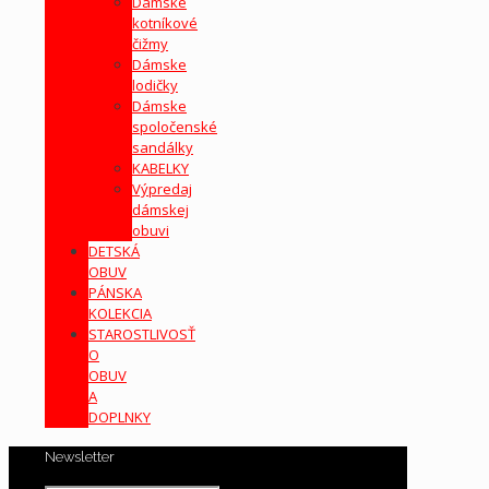
Dámske
kotníkové
čižmy
Dámske
lodičky
Dámske
spoločenské
sandálky
KABELKY
Výpredaj
dámskej
obuvi
DETSKÁ
OBUV
PÁNSKA
KOLEKCIA
STAROSTLIVOSŤ
O
OBUV
A
DOPLNKY
Newsletter