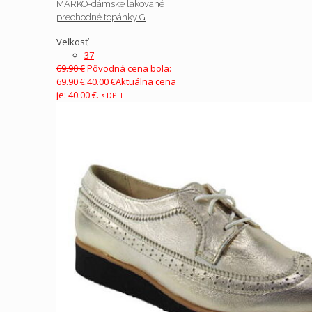
MARKO-dámske lakované
prechodné topánky G
Veľkosť
37
69.90
€
Pôvodná cena bola:
69.90 €.
40.00
€
Aktuálna cena
je: 40.00 €.
s DPH