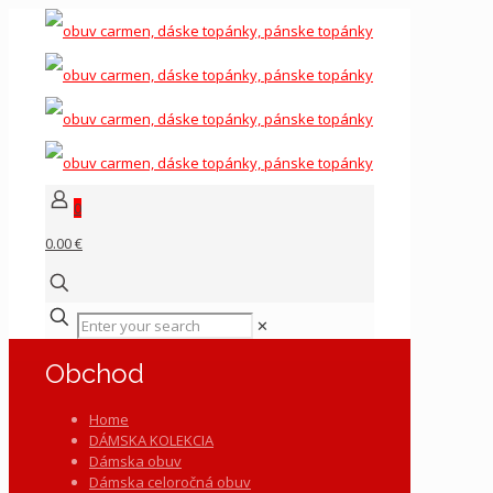
0
0.00 €
✕
Obchod
Home
DÁMSKA KOLEKCIA
Dámska obuv
Dámska celoročná obuv