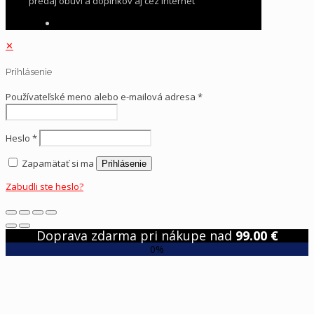
predaj obuvi a doplnkov aj cez internet
✕
Prihlásenie
Používateľské meno alebo e-mailová adresa
*
Heslo
*
Zapamätať si ma
Prihlásenie
Zabudli ste heslo?
Doprava zdarma pri nákupe nad
99.00
€
0%