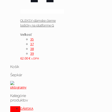
OLEKSY-dámske čierne
lodičky na platforme G
Veľkosť
35
37
38
39
62.00
€
s DPH
Košík
Šepkár
Kategórie
produktov
DÁMSKA