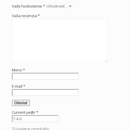
Vaše hodnotenie
*
Vaša recenzia
*
Meno
*
E-mail
*
Current ye@r
*
Súvisiace produkty