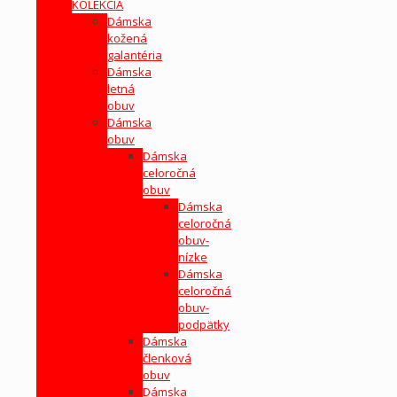
KOLEKCIA
Dámska
kožená
galantéria
Dámska
letná
obuv
Dámska
obuv
Dámska
celoročná
obuv
Dámska
celoročná
obuv-
nízke
Dámska
celoročná
obuv-
podpätky
Dámska
členková
obuv
Dámska