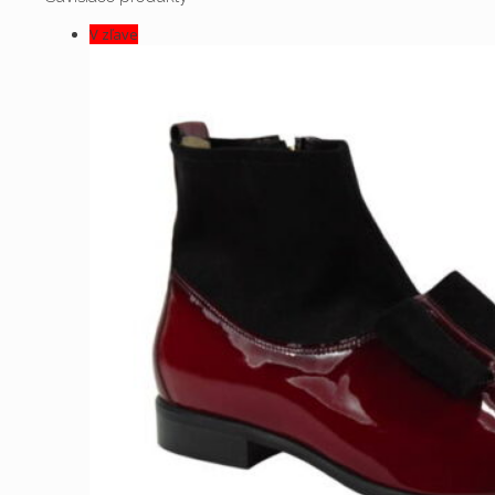
V zľave