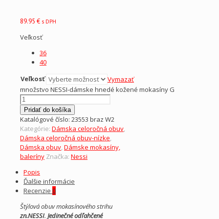
89.95
€
s DPH
Veľkosť
36
40
Veľkosť
Vymazať
množstvo NESSI-dámske hnedé kožené mokasíny G
Pridať do košíka
Katalógové číslo:
23553 braz W2
Kategórie:
Dámska celoročná obuv
,
Dámska celoročná obuv-nízke
,
Dámska obuv
,
Dámske mokasíny,
baleríny
Značka:
Nessi
Popis
Ďalšie informácie
Recenzie
0
Štýlová obuv mokasínového strihu
zn.NESSI
.
Jedinečné odľahčené