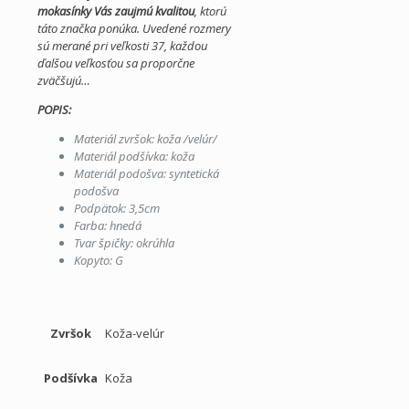
mokasínky Vás zaujmú kvalitou
, ktorú
táto značka ponúka. Uvedené rozmery
sú merané pri veľkosti 37, každou
ďalšou veľkosťou sa proporčne
zväčšujú…
POPIS:
Materiál zvršok: koža /velúr/
Materiál podšívka: koža
Materiál podošva: syntetická
podošva
Podpätok: 3,5cm
Farba: hnedá
Tvar špičky: okrúhla
Kopyto: G
Zvršok
Koža-velúr
Podšívka
Koža