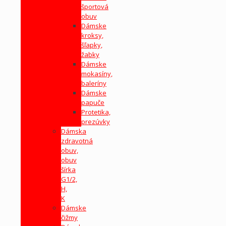
športová
obuv
Dámske
kroksy,
šľapky,
žabky
Dámske
mokasíny,
baleríny
Dámske
papuče
Protetika,
prezúvky
Dámska
zdravotná
obuv,
obuv
šírka
G1/2,
H,
K
Dámske
čižmy