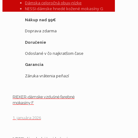
Dámska celoročná obuv-nízke
NESSI-dámske hnedé kožené mokasíny G
Nákup nad 99€
Doprava zdarma
Doručenie
Odoslané v čo najkratšom čase
Garancia
Záruka vrátenia peňazí
RIEKER-dámske vzdušné farebné
mokasíny F
1. januára 2026