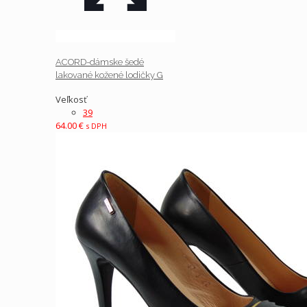
ACORD-dámske šedé
lakované kožené lodičky G
Veľkosť
39
64.00
€
s DPH