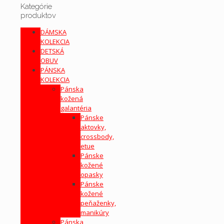
Kategórie
produktov
DÁMSKA
KOLEKCIA
DETSKÁ
OBUV
PÁNSKA
KOLEKCIA
Pánska
kožená
galantéria
Pánske
aktovky,
crossbody,
etue
Pánske
kožené
opasky
Pánske
kožené
peňaženky,
manikúry
Pánska