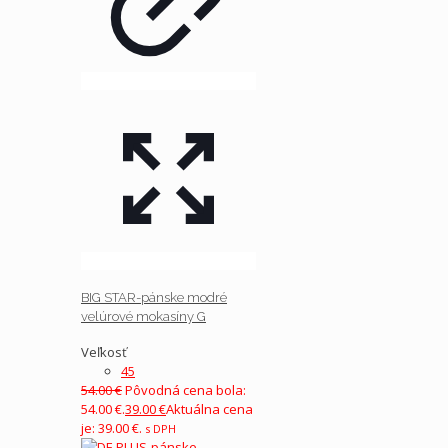
BIG STAR-pánske modré
velúrové mokasíny G
Veľkosť
45
54.00
€
Pôvodná cena bola:
54.00 €.
39.00
€
Aktuálna cena
je: 39.00 €.
s DPH