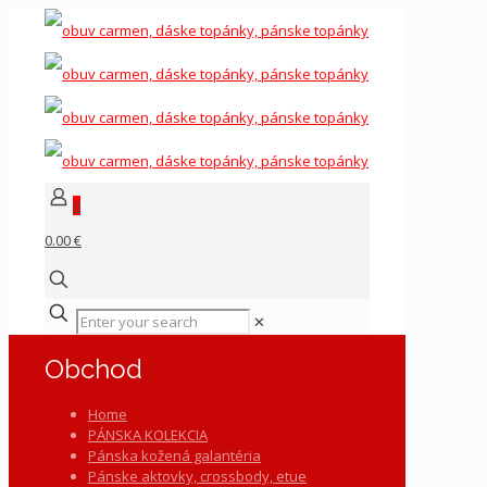
0
0.00 €
✕
Obchod
Home
PÁNSKA KOLEKCIA
Pánska kožená galantéria
Pánske aktovky, crossbody, etue