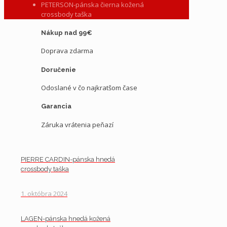
PETERSON-pánska čierna kožená
crossbody taška
Nákup nad 99€
Doprava zdarma
Doručenie
Odoslané v čo najkratšom čase
Garancia
Záruka vrátenia peňazí
PIERRE CARDIN-pánska hnedá
crossbody taška
1. októbra 2024
LAGEN-pánska hnedá kožená