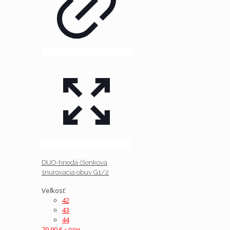
DUO-hnedá členková
šnurovacia obuv G1/2
Veľkosť
42
43
44
79.90
€
s DPH