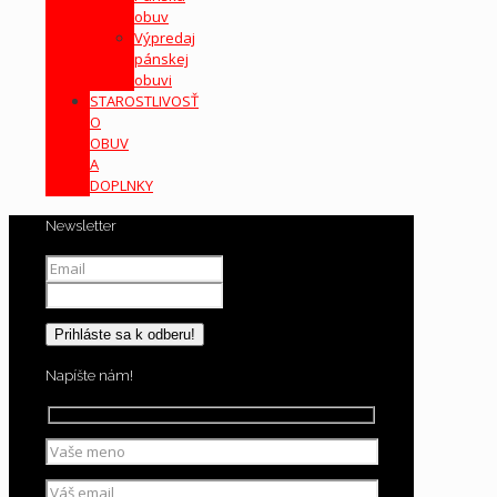
obuv
Výpredaj
pánskej
obuvi
STAROSTLIVOSŤ
O
OBUV
A
DOPLNKY
Newsletter
Napíšte nám!