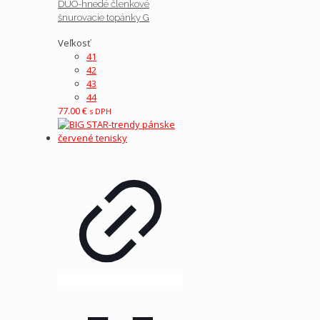
DUO-hnedé členkové
šnurovacie topánky G
Veľkosť
41
42
43
44
77.00
€
s DPH