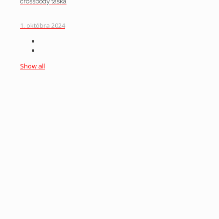
crossbody taška
1. októbra 2024
Show all