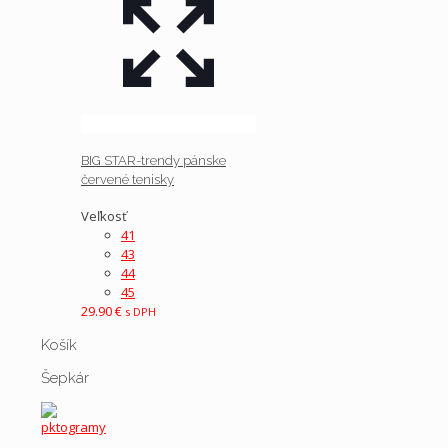
BIG STAR-trendy pánske
červené tenisky
Veľkosť
41
43
44
45
29.90
€
s DPH
Košík
Šepkár