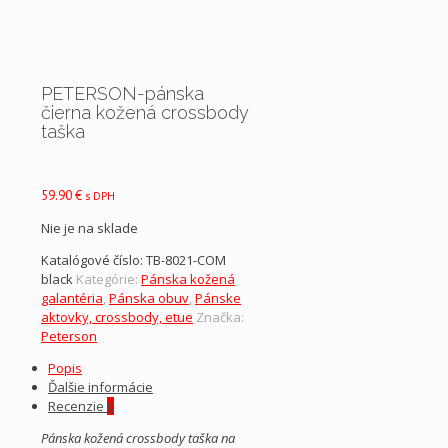
PETERSON-pánska
čierna kožená crossbody
taška
59.90
€
s DPH
Nie je na sklade
Katalógové číslo:
TB-8021-COM
black
Kategórie:
Pánska kožená
galantéria
,
Pánska obuv
,
Pánske
aktovky, crossbody, etue
Značka:
Peterson
Popis
Ďalšie informácie
Recenzie
0
Pánska kožená crossbody taška na