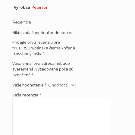
Výrobca
Peterson
Recenzie
Nikto zatiaľ nepridal hodnotenie.
Pridajte prvú recenziu pre
“PETERSON-pánska čierna kožená
crossbody taška”
Vaša e-mailová adresa nebude
zverejnená.
Vyžadované polia sú
označené
*
Vaše hodnotenie
*
Vaša recenzia
*