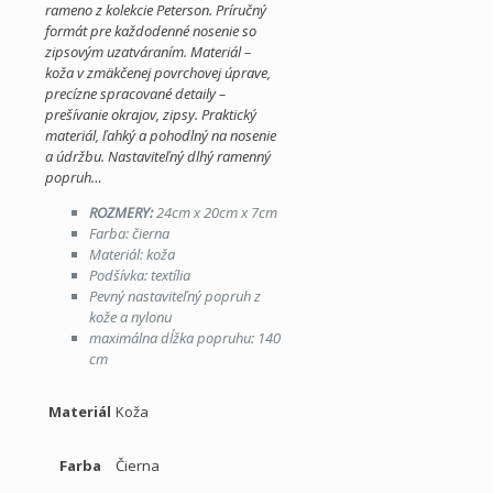
rameno z kolekcie Peterson. Príručný
formát pre každodenné nosenie so
zipsovým uzatváraním. Materiál –
koža v zmäkčenej povrchovej úprave,
precízne spracované detaily –
prešívanie okrajov, zipsy. Praktický
materiál, ľahký a pohodlný na nosenie
a údržbu. Nastaviteľný dlhý ramenný
popruh…
ROZMERY:
24cm x 20cm x 7cm
Farba: čierna
Materiál: koža
Podšívka: textília
Pevný nastaviteľný popruh z
kože a nylonu
maximálna dĺžka popruhu: 140
cm
Materiál
Koža
Farba
Čierna