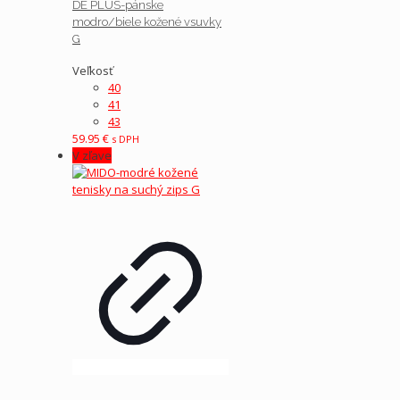
DE PLUS-pánske
modro/biele kožené vsuvky
G
Veľkosť
40
41
43
59.95
€
s DPH
V zľave