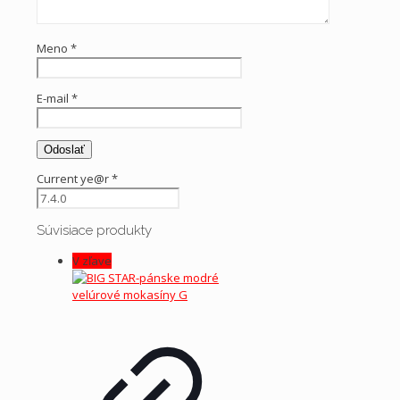
Meno
*
E-mail
*
Current ye@r
*
Súvisiace produkty
V zľave