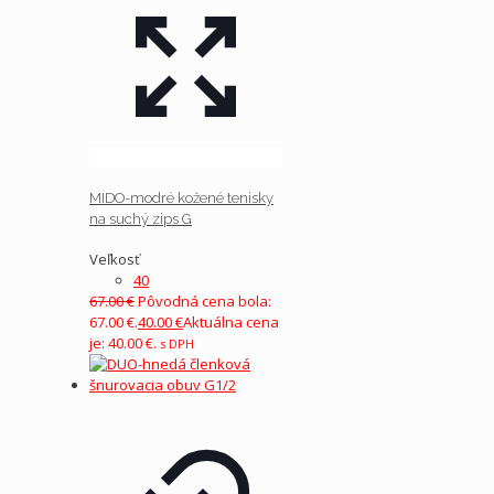
MIDO-modré kožené tenisky
na suchý zips G
Veľkosť
40
67.00
€
Pôvodná cena bola:
67.00 €.
40.00
€
Aktuálna cena
je: 40.00 €.
s DPH