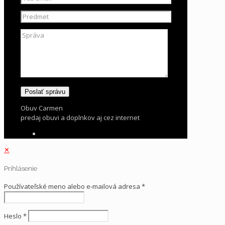
Obuv Carmen
predaj obuvi a doplnkov aj cez internet
✕
Prihlásenie
Používateľské meno alebo e-mailová adresa
*
Heslo
*