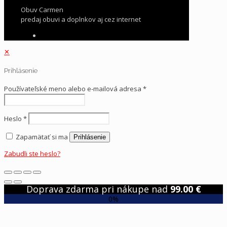
Obuv Carmen
predaj obuvi a doplnkov aj cez internet
✕
Prihlásenie
Používateľské meno alebo e-mailová adresa
*
Heslo
*
Zapamätať si ma
Prihlásenie
Zabudli ste heslo?
Doprava zdarma pri nákupe nad
99.00
€
0%