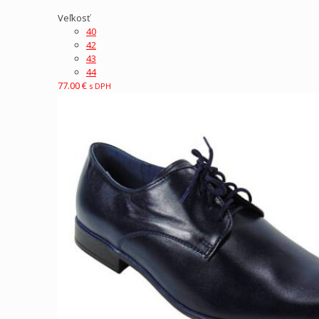
Veľkosť
40
42
43
44
77.00
€
s DPH