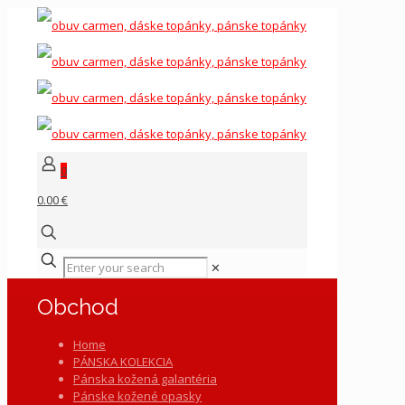
0
0.00 €
✕
Obchod
Home
PÁNSKA KOLEKCIA
Pánska kožená galantéria
Pánske kožené opasky