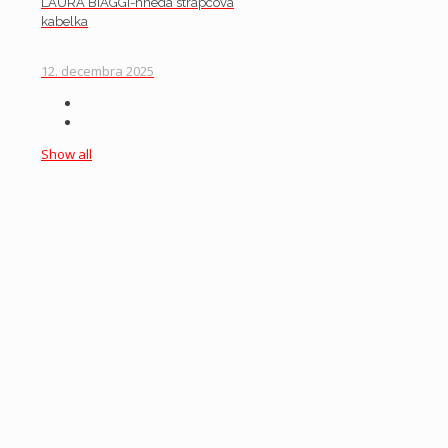
LAURA BIAGGI-hnedá strapcová
kabelka
12. decembra 2025
Show all