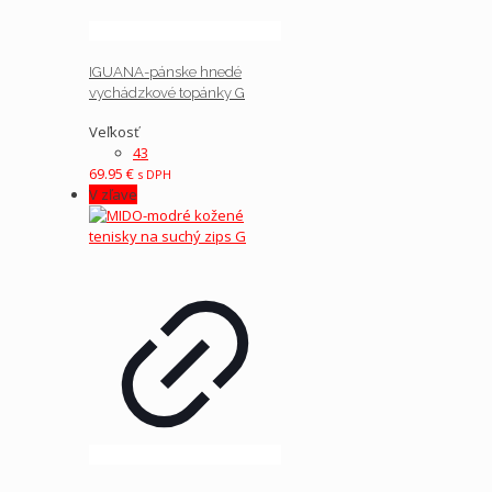
IGUANA-pánske hnedé
vychádzkové topánky G
Veľkosť
43
69.95
€
s DPH
V zľave