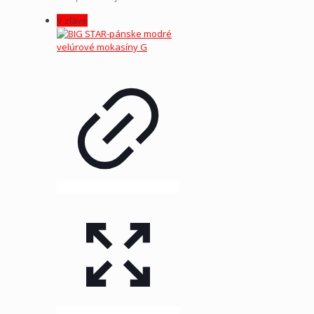
V zľave