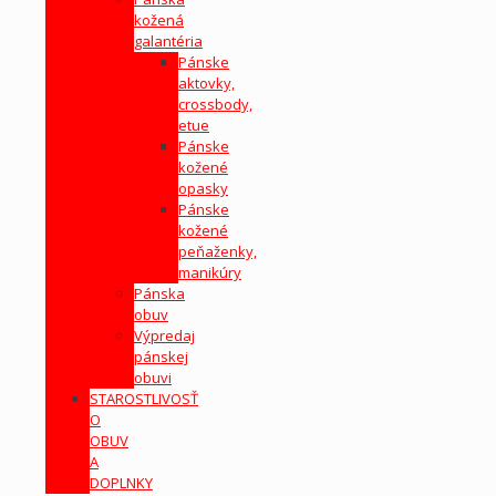
kožená
galantéria
Pánske
aktovky,
crossbody,
etue
Pánske
kožené
opasky
Pánske
kožené
peňaženky,
manikúry
Pánska
obuv
Výpredaj
pánskej
obuvi
STAROSTLIVOSŤ
O
OBUV
A
DOPLNKY