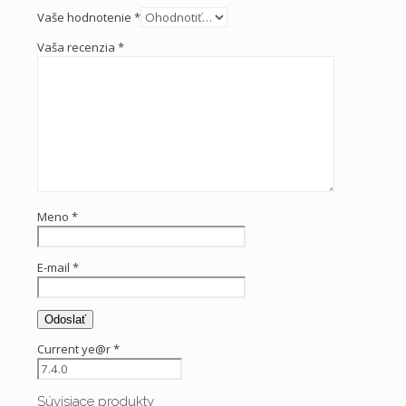
Vaše hodnotenie
*
Vaša recenzia
*
Meno
*
E-mail
*
Current ye@r
*
Súvisiace produkty