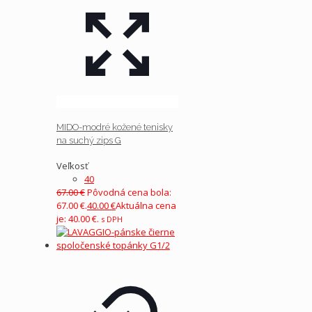
MIDO-modré kožené tenisky
na suchý zips G
Veľkosť
40
67.00
€
Pôvodná cena bola:
67.00 €.
40.00
€
Aktuálna cena
je: 40.00 €.
s DPH