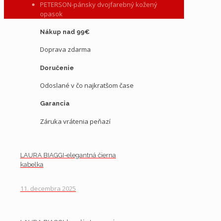
PETERSON-pánsky dvojfarebný kožený
opasok
Nákup nad 99€
Doprava zdarma
Doručenie
Odoslané v čo najkratšom čase
Garancia
Záruka vrátenia peňazí
LAURA BIAGGI-elegantná čierna
kabelka
11. decembra 2025