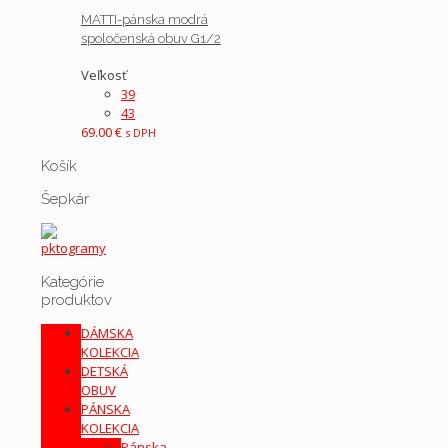
MATTI-pánska modrá
spoločenská obuv G1/2
Veľkosť
39
43
69.00
€
s DPH
Košík
Šepkár
Kategórie
produktov
DÁMSKA
KOLEKCIA
DETSKÁ
OBUV
PÁNSKA
KOLEKCIA
Pánska