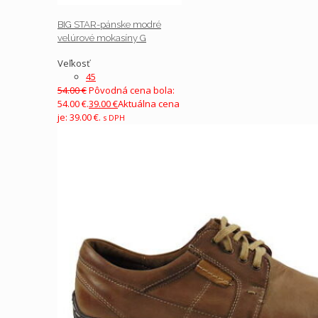
BIG STAR-pánske modré
velúrové mokasíny G
Veľkosť
45
54.00
€
Pôvodná cena bola:
54.00 €.
39.00
€
Aktuálna cena
je: 39.00 €.
s DPH