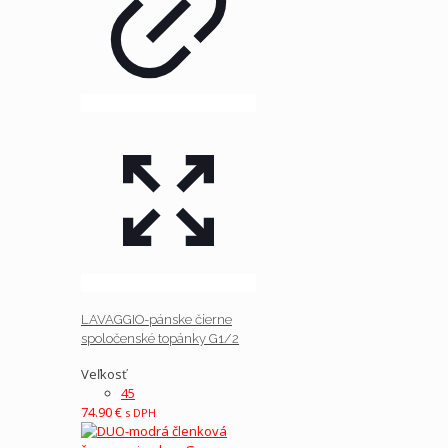
LAVAGGIO-pánske čierne
spoločenské topánky G1/2
Veľkosť
45
74.90
€
s DPH