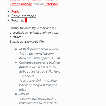
kožené opasky
Značka:
Peterson
Popis
Ďalšie informácie
Recenzie
0
Pánsky spoločenský kožený opasok-
prevedenie vo variante zapínania ako
AUTOMAT.
Balenie opasku v krabičke.
REMEŇ
: pravá hovädzia koža
koža v
čiernom a hnedom
prevedení, šírka opasku 3,3 cm
Obojstranný popruh s otočnou
prackou
:
Vám umožní zmenu
farby v závislosti od štýlu, ktorý
si vyberiete
je skracovateľný – možné ho
vybrať z pracky a skrátiť jeho
dĺžku
PRACKA:
s automatickým zapínaním,
koniec remeňa sa zasunie do