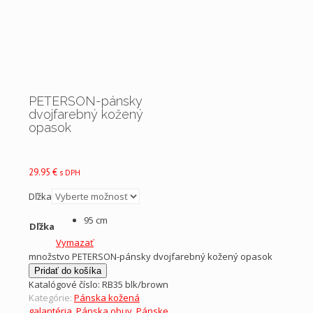
PETERSON-pánsky
dvojfarebný kožený
opasok
29.95
€
s DPH
Dľžka
95 cm
Dľžka
Vymazať
množstvo PETERSON-pánsky dvojfarebný kožený opasok
Pridať do košíka
Katalógové číslo:
RB35 blk/brown
Kategórie:
Pánska kožená
galantéria
,
Pánska obuv
,
Pánske