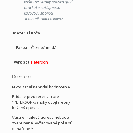
vnútornej strany opaska (pod
pracku) a zaklapne sa
kovovovu sponou
materiál: zliatina kovov
Materiál
Koža
Farba
Čierno/hnedá
Výrobca
Peterson
Recenzie
Nikto zatiaľ nepridal hodnotenie.
Pridajte prvú recenziu pre
“PETERSON-pánsky dvojfarebný
kožený opasok”
Vaša e-mailová adresa nebude
zverejnená.
Vyžadované polia sú
označené
*