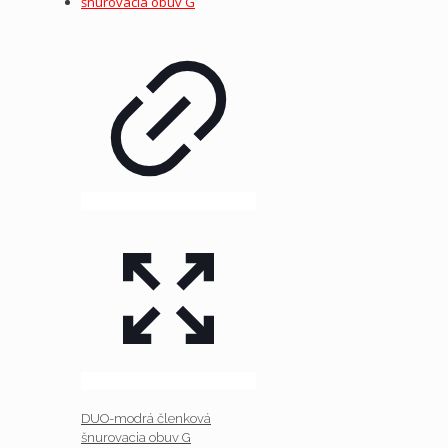
DUO-modrá členková
šnurovacia obuv G