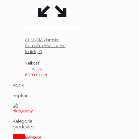
CLAUDIA-dámske
čierno/ružové kožené
lodičky G
Veľkosť
35
69.00
€
s DPH
Košík
Šepkár
Kategórie
produktov
DÁMSKA