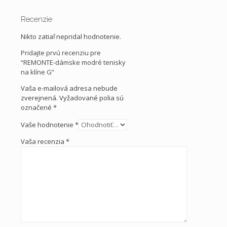
Recenzie
Nikto zatiaľ nepridal hodnotenie.
Pridajte prvú recenziu pre
“REMONTE-dámske modré tenisky
na klíne G”
Vaša e-mailová adresa nebude
zverejnená.
Vyžadované polia sú
označené
*
Vaše hodnotenie
*
Vaša recenzia
*