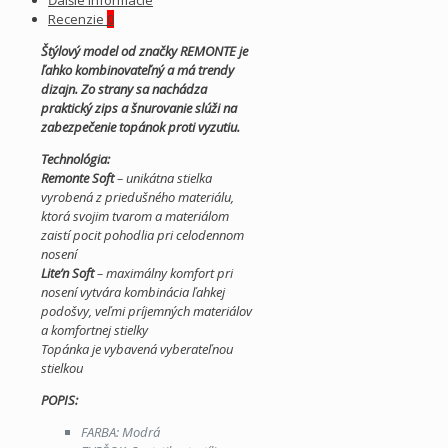
Recenzie
0
Štýlový model od značky REMONTE je
ľahko kombinovateľný a má trendy
dizajn. Zo strany sa nachádza
praktický zips a šnurovanie slúži na
zabezpečenie topánok proti vyzutiu.
Technológia:
Remonte Soft
– unikátna stielka
vyrobená z priedušného materiálu,
ktorá svojim tvarom a materiálom
zaistí pocit pohodlia pri celodennom
nosení
Lite’n Soft
– maximálny komfort pri
nosení vytvára kombinácia ľahkej
podošvy, veľmi príjemných materiálov
a komfortnej stielky
Topánka je vybavená vyberateľnou
stielkou
POPIS:
FARBA: Modrá