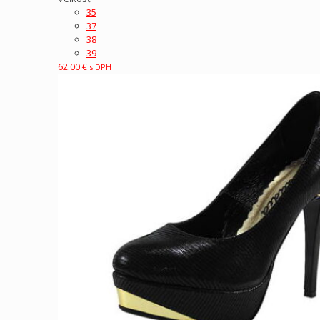
35
37
38
39
62.00
€
s DPH