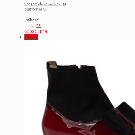
čierno/zlaté lodičky na
platforme G
Veľkosť
35
62.00
€
s DPH
V zľave