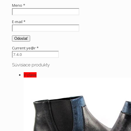
Meno
*
E-mail
*
Current ye@r
*
Súvisiace produkty
V zľave