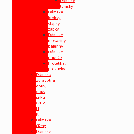
Dámske
tenisky
Dámske
kroksy,
šľapky,
žabky
Dámske
mokasíny,
baleríny
Dámske
papuče
Protetika,
prezúvky
Dámska
zdravotná
obuv,
obuv
šírka
G1/2,
H,
K
Dámske
čižmy
Dámske