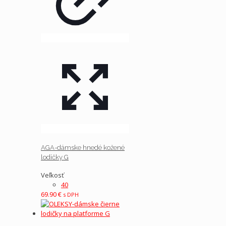
AGA-dámske hnedé kožené
lodičky G
Veľkosť
40
69.90
€
s DPH