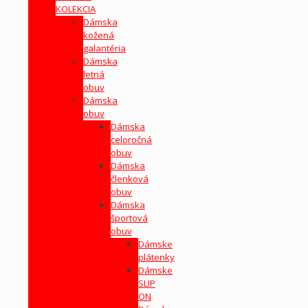
KOLEKCIA
Dámska
kožená
galantéria
Dámska
letná
obuv
Dámska
obuv
Dámska
celoročná
obuv
Dámska
členková
obuv
Dámska
športová
obuv
Dámske
plátenky
Dámske
SLIP
ON