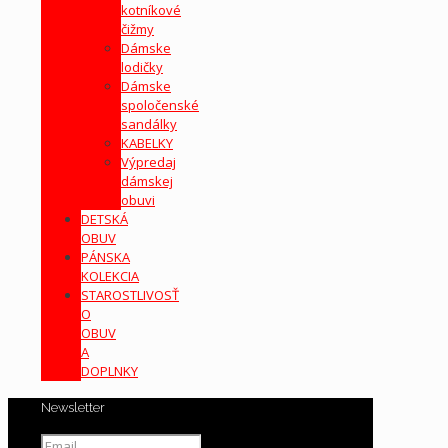
kotníkové
čižmy
Dámske
lodičky
Dámske
spoločenské
sandálky
KABELKY
Výpredaj
dámskej
obuvi
DETSKÁ
OBUV
PÁNSKA
KOLEKCIA
STAROSTLIVOSŤ
O
OBUV
A
DOPLNKY
Newsletter