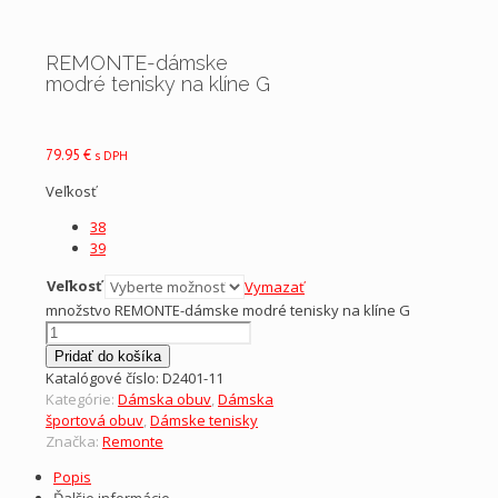
REMONTE-dámske
modré tenisky na klíne G
79.95
€
s DPH
Veľkosť
38
39
Veľkosť
Vymazať
množstvo REMONTE-dámske modré tenisky na klíne G
Pridať do košíka
Katalógové číslo:
D2401-11
Kategórie:
Dámska obuv
,
Dámska
športová obuv
,
Dámske tenisky
Značka:
Remonte
Popis
Ďalšie informácie