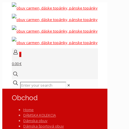
0
0.00 €
✕
Obchod
Home
DÁMSKA KOLEKCIA
Dámska obuv
Dámska športová obuv