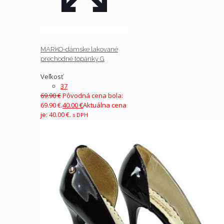
MARKO-dámske lakované
prechodné topánky G
Veľkosť
37
69.90
€
Pôvodná cena bola:
69.90 €.
40.00
€
Aktuálna cena
je: 40.00 €.
s DPH