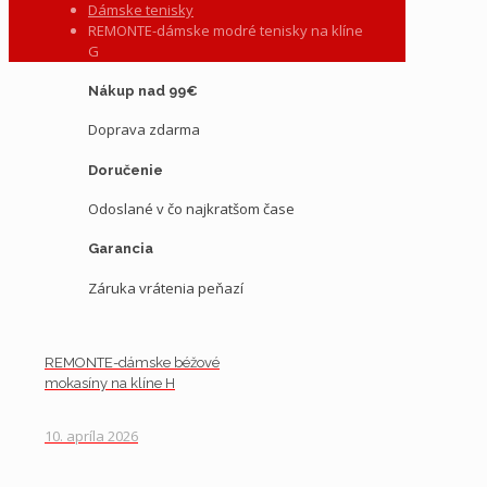
Dámske tenisky
REMONTE-dámske modré tenisky na klíne
G
Nákup nad 99€
Doprava zdarma
Doručenie
Odoslané v čo najkratšom čase
Garancia
Záruka vrátenia peňazí
REMONTE-dámske béžové
mokasíny na klíne H
10. apríla 2026