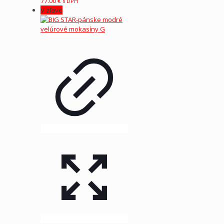
77.00
€
s DPH
V zľave