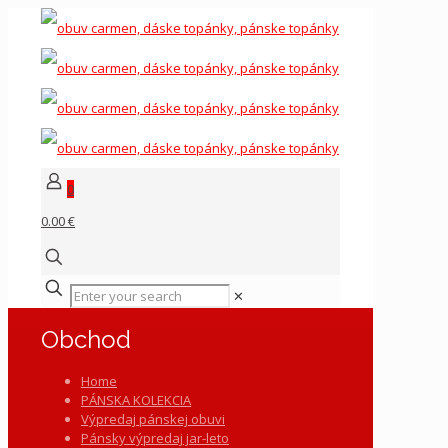
0
0.00 €
✕
Obchod
Home
PÁNSKA KOLEKCIA
Výpredaj pánskej obuvi
Pánsky výpredaj jar-leto