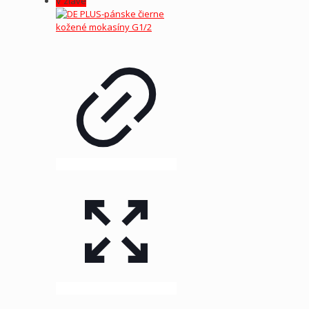
V zľave