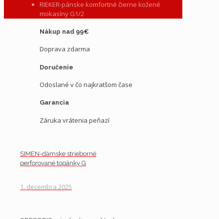
RIEKER-pánske komfortné čierne kožené
mokasíny G1/2
Nákup nad 99€
Doprava zdarma
Doručenie
Odoslané v čo najkratšom čase
Garancia
Záruka vrátenia peňazí
SIMEN-dámske strieborné
perforované topánky G
1. decembra 2025