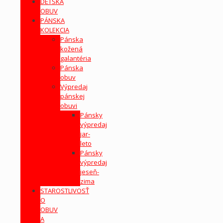
DETSKÁ
OBUV
PÁNSKA
KOLEKCIA
Pánska
kožená
galantéria
Pánska
obuv
Výpredaj
pánskej
obuvi
Pánsky
výpredaj
jar-
leto
Pánsky
výpredaj
jeseň-
zima
STAROSTLIVOSŤ
O
OBUV
A