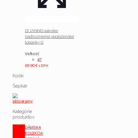
DI JANNO-pánske
nadrozmerné spoločenské
topánky G
Veľkosť
47
69.90
€
s DPH
Košík
Šepkár
Kategórie
produktov
DÁMSKA
KOLEKCIA