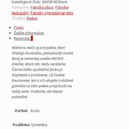
Katalógové číslo:
06358-00 black
Kategórie:
Pánska obuv
,
Pánske
mokasíny
,
Pánsky výpredaj jar-leto
Značka:
Rieker
Popis
Ďalšie informácie
Recenzie
0
Máme tu niečo aj pre pánov, ktorí
hľadajú iba kvalitu. Jednoduchý model,
ktorý je nemeckej značka RIEKER.
Značka, ktorá Vás nikdy nesklame.
Čierna ľahko využiteľná farba je
doplnená o prešívanie. Už žiadne
šnurovanie, len si ich obujete a vložená
gumička sa Vám pekne prispôsobí na
Vašej nohe. Praktické, ale hlavne
pohodlné.
Zvršok
Koža
Podšívka
Syntetika