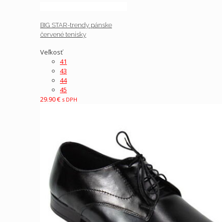
BIG STAR-trendy pánske
červené tenisky
Veľkosť
41
43
44
45
29.90
€
s DPH