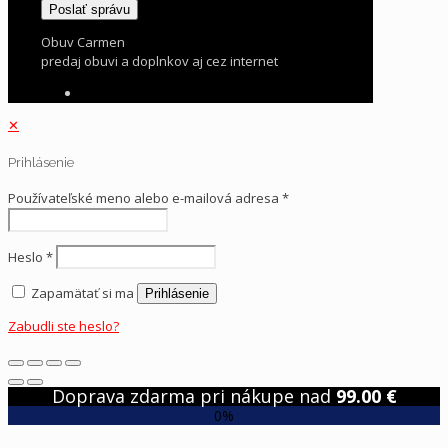
Obuv Carmen
predaj obuvi a doplnkov aj cez internet
✕
Prihlásenie
Používateľské meno alebo e-mailová adresa
*
Heslo
*
Zapamätať si ma
Prihlásenie
Zabudli ste heslo?
Doprava zdarma pri nákupe nad
99.00
€
0%