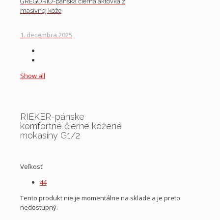
GREGORIO-pánska čierna aktovka z
masívnej kože
1. decembra 2025
Show all
RIEKER-pánske
komfortné čierne kožené
mokasíny G1/2
Veľkosť
44
Tento produkt nie je momentálne na sklade a je preto
nedostupný.