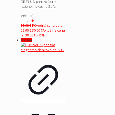
DE PLUS-pánske čierne
kožené mokasíny G1/2
Veľkosť
44
59.90
€
Pôvodná cena bola:
59.90 €.
30.00
€
Aktuálna cena
je: 30.00 €.
s DPH
V zľave