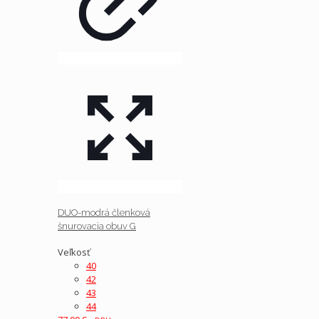
DUO-modrá členková
šnurovacia obuv G
Veľkosť
40
42
43
44