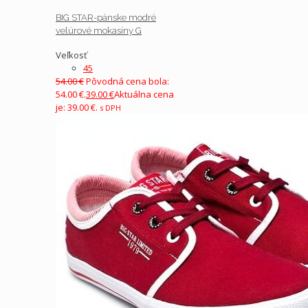
BIG STAR-pánske modré
velúrové mokasíny G
Veľkosť
45
54.00
€
Pôvodná cena bola:
54.00 €.
39.00
€
Aktuálna cena
je: 39.00 €.
s DPH