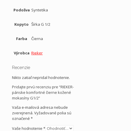
Podošva
Syntetika
Kopyto
Šírka G 1/2
Farba
Čierna
Výrobca
Rieker
Recenzie
Nikto zatiaľ nepridal hodnotenie.
Pridajte prvú recenziu pre “RIEKER-
pánske komfortné čierne kožené
mokasíny G1/2”
Vaša e-mailová adresa nebude
zverejnená.
Vyžadované polia sú
označené
*
Vaše hodnotenie
*