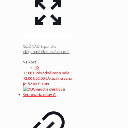
QUO VADIS-pánska
elegantná členková obuv G
Veľkosť
40
72.00
€
Pôvodná cena bola:
72.00 €.
52.00
€
Aktuálna cena
je: 52.00 €.
s DPH