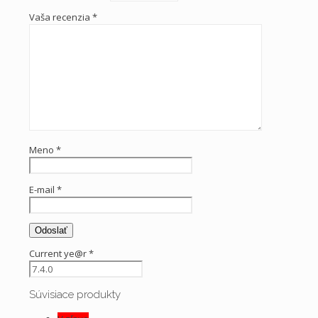
Vaša recenzia
*
Meno
*
E-mail
*
Current ye@r
*
Súvisiace produkty