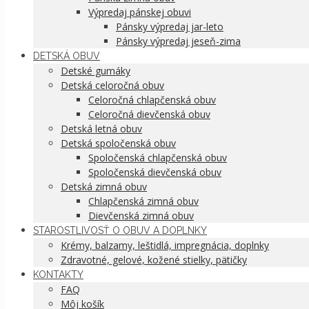
Výpredaj pánskej obuvi
Pánsky výpredaj jar-leto
Pánsky výpredaj jeseň-zima
DETSKÁ OBUV
Detské gumáky
Detská celoročná obuv
Celoročná chlapčenská obuv
Celoročná dievčenská obuv
Detská letná obuv
Detská spoločenská obuv
Spoločenská chlapčenská obuv
Spoločenská dievčenská obuv
Detská zimná obuv
Chlapčenská zimná obuv
Dievčenská zimná obuv
STAROSTLIVOSŤ O OBUV A DOPLNKY
Krémy, balzamy, leštidlá, impregnácia, doplnky
Zdravotné, gelové, kožené stielky, pätičky
KONTAKTY
FAQ
Môj košík