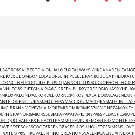
LBATROSS
ALBERTO VIOLLI
ALOELOE
ALWAYS WILD
ANABELLE
ANGE
AR
BIOECO
BOMBONELLA
BORSE IN PELLE
BRANCO
BUGATTI
BUKAT
C
T
CONCI NELI
COQUI
DE PLUS
DI JANNO
DI LUSSO
DUO
EGO
EL FORRE
IANNI TOSSI
GIFT
GINA PIACCI
GREEN BURRY
GREGORIO
HASBY
HELIO
NN
KLOP
KLONDIKE
KORDEL
KORNECKI
KOSTEX
LA BODA
LAGEN
LAN 
ANTE
LORENTI
LUKA
M.M.OLEKSY
MACCIONI
MACIEJKA
MADE IN ITAL
I
MC BRAUN
MCKEY
MIA MORE
MIDO
MIKO
MISSTIC
MONETA
MONEY 
E IN SPAIN
OR&MI
ORSSELIA
PAPAYA
PAPILION
PASS
PEDAG
PESCO
P
ORT
QUO-VADIS
R&B PACUT
RAMMIT
RAVINI
REMONTE
REMONTE TE
SAVE STEP
SC+S
SCOOTER
SENOZA
SER.GO
SILHOUETTE
SIMEN
SLOVO
-TEX
TEMPOS
TRIO
VALENTINO CREATIONS
VALERIAŚ
VENETTI
VERA P