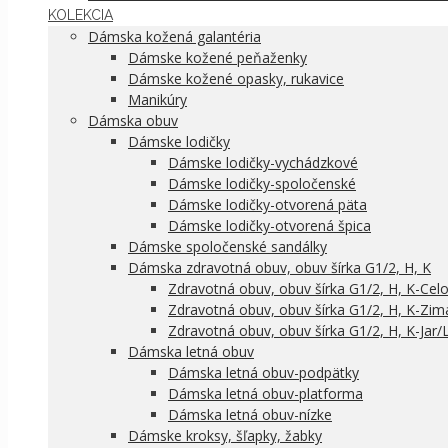
KOLEKCIA
Dámska kožená galantéria
Dámske kožené peňaženky
Dámske kožené opasky, rukavice
Manikúry
Dámska obuv
Dámske lodičky
Dámske lodičky-vychádzkové
Dámske lodičky-spoločenské
Dámske lodičky-otvorená päta
Dámske lodičky-otvorená špica
Dámske spoločenské sandálky
Dámska zdravotná obuv, obuv šírka G1/2, H, K
Zdravotná obuv, obuv šírka G1/2, H, K-Cel
Zdravotná obuv, obuv šírka G1/2, H, K-Zim
Zdravotná obuv, obuv šírka G1/2, H, K-Jar/
Dámska letná obuv
Dámska letná obuv-podpätky
Dámska letná obuv-platforma
Dámska letná obuv-nízke
Dámske kroksy, šľapky, žabky