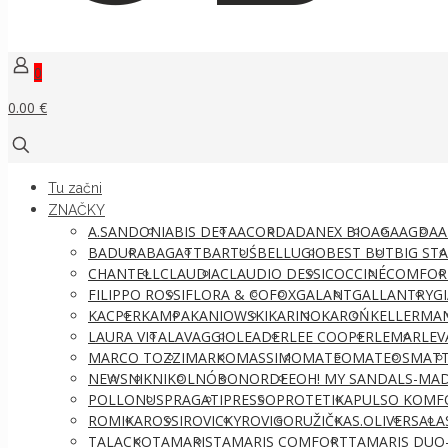
0
0.00 €
Tu začni
ZNAČKY
A.SANDONI
ABIS DETA
ACORD
ADANEX BIO
AGA
AGDA
A
BADURA
BAGATT
BARTUŚ
BELLUGIO
BEST BUT
BIG ST
CHANTELL
CLAUDIA
CLAUDIO DESSI
COCCINÉ
COMFOR
FILIPPO ROSSI
FLORA & CO
FOX
GALANT
GALLANTRY
G
KACPER
KAMPA
KANIOWSKI
KARINO
KAROŃ
KELLERMA
LAURA VITA
LAVAGGIO
LEADER
LEE COOPER
LEMAR
LEV
MARCO TOZZI
MARKO
MASSIMO
MATEO
MATEOS
MATT
NEWS
NIK
NIKOL
NÓBO
NORDEE
OH! MY SANDALS-MAD
POLLONUS
PRAGATI
PRESSO
PROTETIKA
PULSO KOMF
ROMIKA
ROSSI
ROVICKY
ROVIGO
RUŽIČKA
S.OLIVER
SALA
TALACKO
TAMARIS
TAMARIS COMFORT
TAMARIS DUO