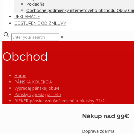
Pokladňa
Obchodné podmienky internetového obchodu Obuv C
REKLAMÁCIE
ODSTÚPENIE OD ZMLUVY
✕
Obchod
Home
PÁNSKA KOLEKCIA
Výpredaj pánskej obuvi
Pánsky výpredaj jar-leto
RIEKER-pánske vzdušné zelené mokasíny G1/2
Nákup nad 99€
Doprava zdarma