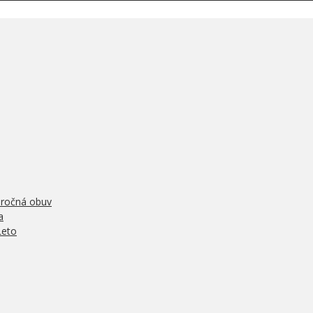
oročná obuv
a
Leto