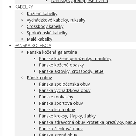
Dámsky výpredaj jeseň-zima
KABELKY
Kožené kabelky
Vychádzkové kabelky, ruksaky
Crossbody kabelky
Spoločenské kabelky
Malé kabelky
PÁNSKA KOLEKCIA
Pánska kožená galantéria
Pánske kožené peňaženky, manikúry
Pánske kožené opasky
Pánske aktovky, crossbody, etue
Pánska obuv
Pánska spoločenská obuv
Pánska vychádzková obuv
Pánske mokasíny
Pánska športová obuv
Pánska letná obuv
Pánske kroksy, šľapky, žabky
Pánska zdravotná obuv Protetika-prezúvky, papu
Pánska členková obuv
Pánska zimná obuv