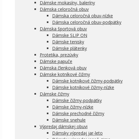
Dámske mokasíny, baleríny
Dámska celoročná obuv
Dámska celoročná obuv-nízke
Dámska celoročná obuv-podpätky
Dámska športová obuv
Dámske SLIP ON
Dámske tenisky
Dámske plátenky
Protetika, prezúvky
Dámske papuče
Dámska členková obuv
Dámske kotníkové čižmy
Dámske kotníkové čižmy-podpätky
Dámske kotníkové čižmy-nízke
Dámske čižmy
Dámske čižmy-podpätky
Dámske čižmy-nízke
Dámske prechodné čižmy
Dámske snehule
Výpredaj dámskej obuvi
Dámsky výpredaj jar-leto