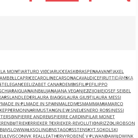
LA MONTI
ARTURO VICCI
ARUCCE
ASKOR
ASPENA
AVANTI
AXEL
AMBELL
CAPRICE
CAROLINE
CARSONA
CAVALDI
CEFIRUTTI
DÁMSKA
ST
ELEGANCE
ELIZABET CANARD
EMBIS
FILIPE
FILIPPO
S
CHIARA
IGUANA
INBLU
JANA
JANA VEGAN
JEZZI
JOLIE
JOSEF SEIBEL
KARS
LANDLEDER
LAURA BIAGGI
LAURA GIUSTI
LAURA MESSI
Y
MADE IN PL
MADE IN SPAIN
MALEDIVES
MAMMAMIA
MARCO
KEPPER
MONNARI
MUSTANG
N.E.W.S
NELES
NERO ROSSI
NESSI
ETERSON
PIERRE ANDREUS
PIERRE CARDIN
PILAR MONET
X
RENBUT
RIEKER
RIEKER TEX
RIEKER-REVOLUTION
RIZZOLI
ROBSON
BUV
SLOWWALK
SOLINGEN
STAGORS
STENSKY
T.SOKOLSKI
ELLE
VISCONI
VK REALLEATHER
VYROBENÉ V PL
WANDA
WILD
WINK