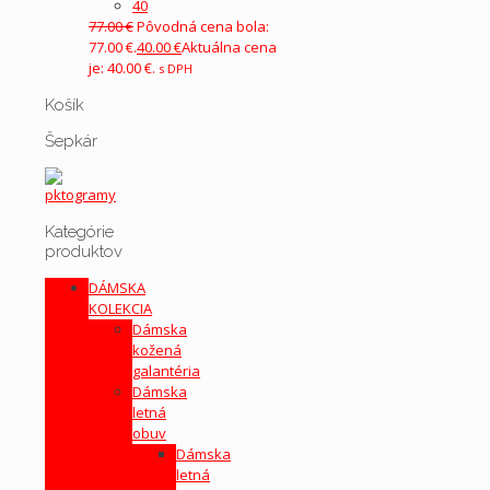
40
77.00
€
Pôvodná cena bola:
77.00 €.
40.00
€
Aktuálna cena
je: 40.00 €.
s DPH
Košík
Šepkár
Kategórie
produktov
DÁMSKA
KOLEKCIA
Dámska
kožená
galantéria
Dámska
letná
obuv
Dámska
letná