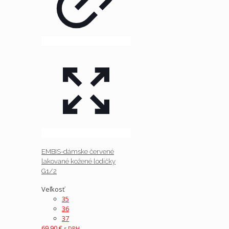
EMBIS-dámske červené
lakované kožené lodičky
G1/2
Veľkosť
35
36
37
69.90
€
s DPH