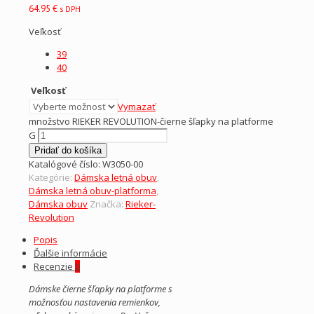
64.95
€
s DPH
Veľkosť
39
40
Veľkosť
Vymazať
množstvo RIEKER REVOLUTION-čierne šľapky na platforme
G
Pridať do košíka
Katalógové číslo:
W3050-00
Kategórie:
Dámska letná obuv
,
Dámska letná obuv-platforma
,
Dámska obuv
Značka:
Rieker-
Revolution
Popis
Ďalšie informácie
Recenzie
0
Dámske čierne šľapky na platforme s
možnosťou nastavenia remienkov,