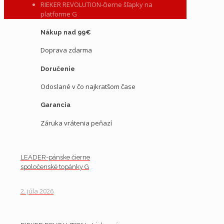
RIEKER REVOLUTION-čierne šľapky na
platforme G
Nákup nad 99€
Doprava zdarma
Doručenie
Odoslané v čo najkratšom čase
Garancia
Záruka vrátenia peňazí
LEADER-pánske čierne
spoločenské topánky G
2. júla 2026