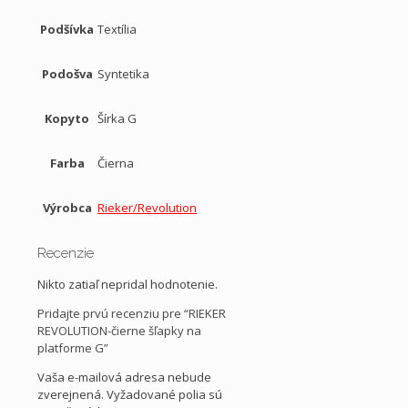
Podšívka
Textília
Podošva
Syntetika
Kopyto
Šírka G
Farba
Čierna
Výrobca
Rieker/Revolution
Recenzie
Nikto zatiaľ nepridal hodnotenie.
Pridajte prvú recenziu pre “RIEKER
REVOLUTION-čierne šľapky na
platforme G”
Vaša e-mailová adresa nebude
zverejnená.
Vyžadované polia sú