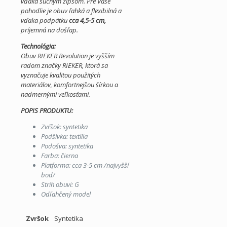
vďaka suchým zipsom. Pre Vaše
pohodlie je obuv ľahká a flexibilná a
vďaka podpätku
cca 4,5-5 cm,
príjemná na došľap.
Technológia:
Obuv RIEKER Revolution je vyšším
radom značky RIEKER, ktorá sa
vyznačuje kvalitou použitých
materiálov, komfortnejšou šírkou a
nadmernými veľkosťami.
POPIS PRODUKTU:
Zvŕšok: syntetika
Podšívka: textília
Podošva: syntetika
Farba: čierna
Platforma: cca 3-5 cm /najvyšší
bod/
Strih obuvi: G
Odľahčený model
Zvršok
Syntetika