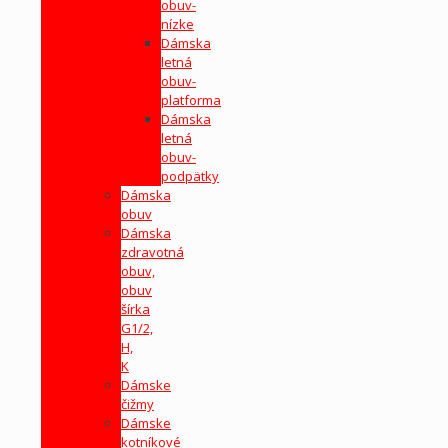
obuv-
nízke
Dámska
letná
obuv-
platforma
Dámska
letná
obuv-
podpätky
Dámska
obuv
Dámska
zdravotná
obuv,
obuv
šírka
G1/2,
H,
K
Dámske
čižmy
Dámske
kotníkové