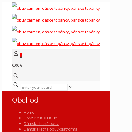
0
0.00 €
✕
Obchod
Home
DÁMSKA KOLEKCIA
Dámska letná obuv
Dámska letná obuv-platforma