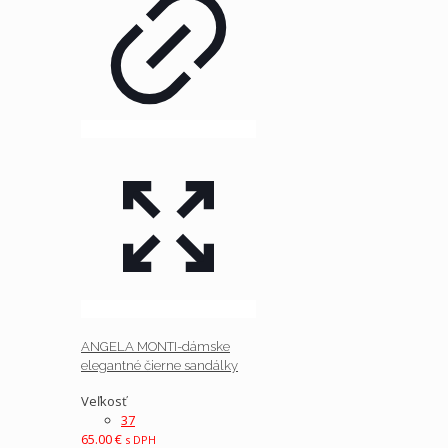
ANGELA MONTI-dámske
elegantné čierne sandálky
Veľkosť
37
65.00
€
s DPH