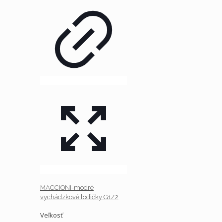
MACCIONI-modré
vychádzkové lodičky G1/2
Veľkosť