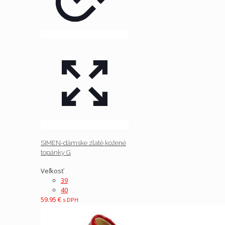
SIMEN-dámske zlaté kožené
topánky G
Veľkosť
39
40
59.95
€
s DPH