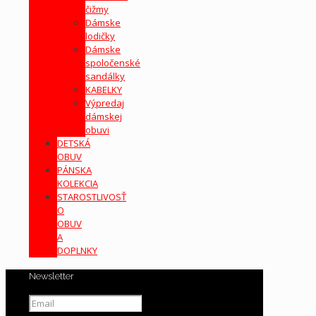
čižmy
Dámske
lodičky
Dámske
spoločenské
sandálky
KABELKY
Výpredaj
dámskej
obuvi
DETSKÁ
OBUV
PÁNSKA
KOLEKCIA
STAROSTLIVOSŤ
O
OBUV
A
DOPLNKY
Newsletter