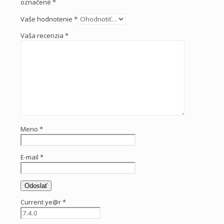
označené
*
Vaše hodnotenie
*
Vaša recenzia
*
Meno
*
E-mail
*
Current ye@r
*