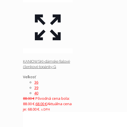
KANIOWSKI-dámske fialové
členkové topánky G
Veľkosť
36
39
40
88.00
€
Pôvodná cena bola:
88.00 €.
68.00
€
Aktuálna cena
je: 68.00 €.
s DPH