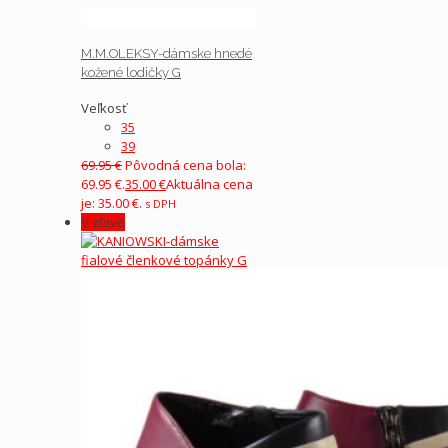
M.M.OLEKSY-dámske hnedé
kožené lodičky G
Veľkosť
35
39
69.95
€
Pôvodná cena bola:
69.95 €.
35.00
€
Aktuálna cena
je: 35.00 €.
s DPH
V zľave