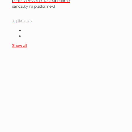
RIEKER REVOLUTION-strieborné
sandálky na platforme G
3. júla 2026
Show all