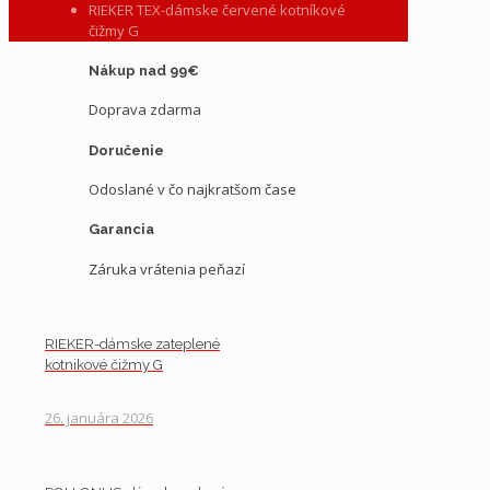
RIEKER TEX-dámske červené kotníkové
čižmy G
Nákup nad 99€
Doprava zdarma
Doručenie
Odoslané v čo najkratšom čase
Garancia
Záruka vrátenia peňazí
RIEKER-dámske zateplené
kotnikové čižmy G
26. januára 2026