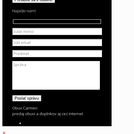
Napíšte nám!
Obuv Carmen
predaj obuvi a doplnkov aj cez internet
✕