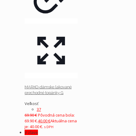
MARKO-dámske lakované
prechodné topánky G
Veľkosť
37
69.90
€
Pôvodná cena bola:
69.90 €.
40.00
€
Aktuálna cena
je: 40.00 €.
s DPH
V zľave