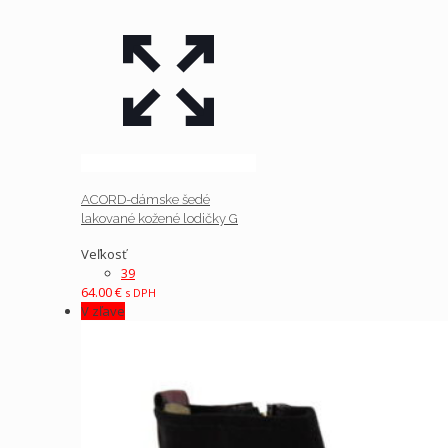
ACORD-dámske šedé
lakované kožené lodičky G
Veľkosť
39
64.00
€
s DPH
V zľave