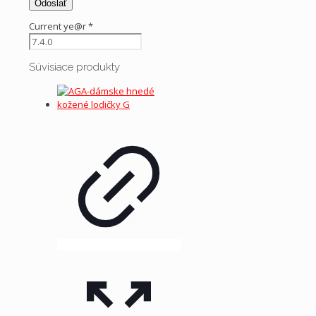
Current ye@r
*
Súvisiace produkty