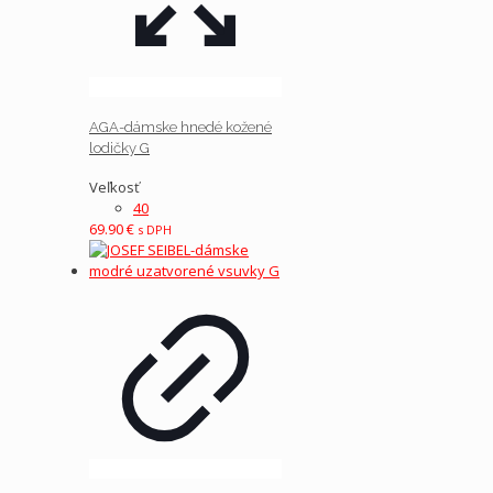
AGA-dámske hnedé kožené
lodičky G
Veľkosť
40
69.90
€
s DPH