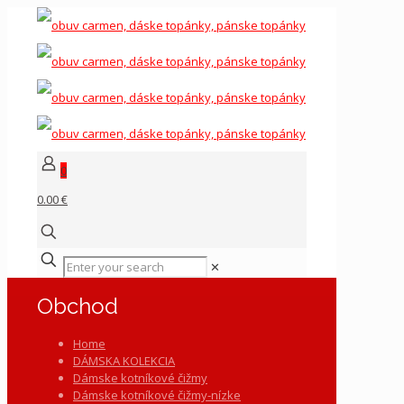
0
0.00 €
✕
Obchod
Home
DÁMSKA KOLEKCIA
Dámske kotníkové čižmy
Dámske kotníkové čižmy-nízke