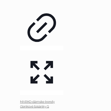
MARKO-dámske trendy
členkové topánky G