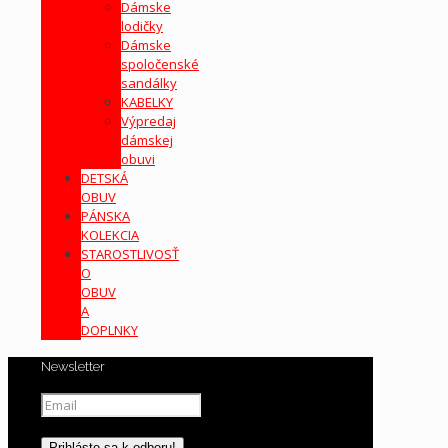
Dámske
lodičky
Dámske
spoločenské
sandálky
KABELKY
Výpredaj
dámskej
obuvi
DETSKÁ
OBUV
PÁNSKA
KOLEKCIA
STAROSTLIVOSŤ
O
OBUV
A
DOPLNKY
Newsletter