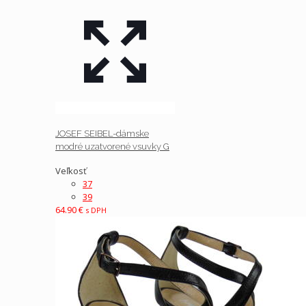
JOSEF SEIBEL-dámske
modré uzatvorené vsuvky G
Veľkosť
37
39
64.90
€
s DPH