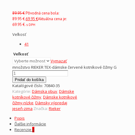
89.95
€
Pôvodná cena bola:
89.95 €.
69.95
€
Aktuálna cena je:
69.95 €.
s DPH
Veľkosť
41
Veľkosť
Vymazať
množstvo RIEKER TEX-dámske červené kotníkové čižmy G
Pridať do košíka
Katalógové číslo:
70840-35
Kategórie:
Dámska obuv
,
Dámske
kotníkové čižmy
,
Dámske kotníkové
čižmy-nízke
,
Dámsky výpredaj
jeseň-zima
Značka:
Rieker
Popis
Ďalšie informácie
Recenzie
0