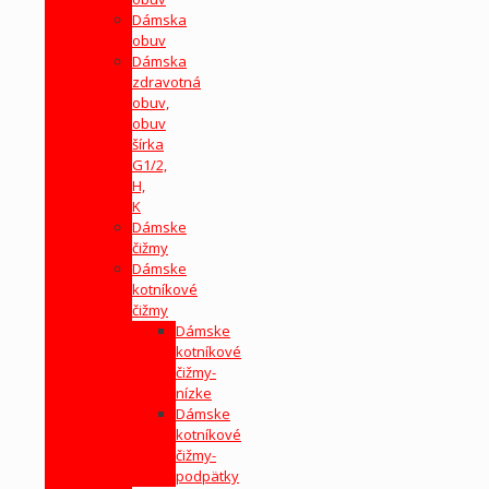
Dámska
obuv
Dámska
zdravotná
obuv,
obuv
šírka
G1/2,
H,
K
Dámske
čižmy
Dámske
kotníkové
čižmy
Dámske
kotníkové
čižmy-
nízke
Dámske
kotníkové
čižmy-
podpätky