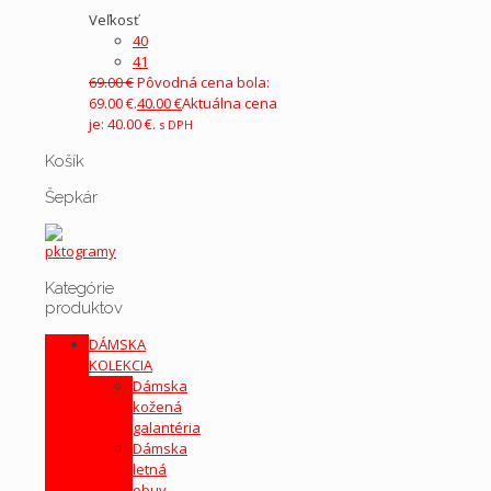
Veľkosť
40
41
69.00
€
Pôvodná cena bola:
69.00 €.
40.00
€
Aktuálna cena
je: 40.00 €.
s DPH
Košík
Šepkár
Kategórie
produktov
DÁMSKA
KOLEKCIA
Dámska
kožená
galantéria
Dámska
letná
obuv