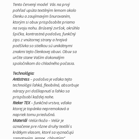
Tento červený model Vás na prvý
pohľad upúta textilným lemom okolo
členku a zaujímavým šnurovaním,
ktorým si obuv prispôsobíte priamo
na svoju nohu. Brúsený zvršok, okrúhla
špička, kontrastná podošva, funkčný
zips z vnútornej strany a hrejivá
podšívka so stielkou sú unikátnymi
znakmi tejto členkovej obuvi. Obuv sa
určite stane Vaším dokonalým
spoločníkom do chladného počasia.
Technológia:
Antistress
– podošva je vďaka tejto
technológii ľahká, flexibilná, absorbuje
nárazy pri došliapnutí a ľahko sa
prispôsobí každej nohe.
Rieker TEX
– funkčná vrstva, vďaka
ktorej je topánka nepremokavá a
napriek tomu priedušná.
Materiál
-Velúr/koža – Velúr je
označenie pre rôzne druhy textílií s
krátkym vlasom, ktoré sa vyznačujú
zamatovým, jemne „chlpatým“