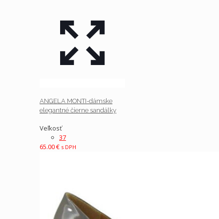
ANGELA MONTI-dámske
elegantné čierne sandálky
Veľkosť
37
65.00
€
s DPH