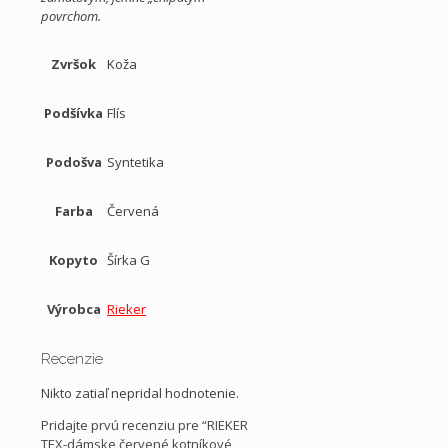
povrchom.
Zvršok
Koža
Podšívka
Flís
Podošva
Syntetika
Farba
Červená
Kopyto
Šírka G
Výrobca
Rieker
Recenzie
Nikto zatiaľ nepridal hodnotenie.
Pridajte prvú recenziu pre “RIEKER
TEX-dámske červené kotníkové