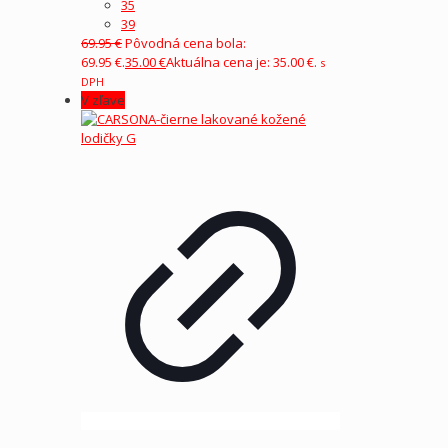
35
39
69.95
€
Pôvodná cena bola:
69.95 €.
35.00
€
Aktuálna cena je: 35.00 €.
s
DPH
V zľave