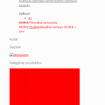
ROBSON-dámske čierne kožené členkové
topánky
Veľkosť
41
69.90
€
Pôvodná cena bola:
69.90 €.
35.00
€
Aktuálna cena je: 35.00 €.
s
DPH
Košík
Šepkár
Kategórie produktov
DÁMSKA KOLEKCIA
Dámska kožená galantéria
Dámska letná obuv
Dámska obuv
Dámska zdravotná obuv, obuv šírka
G1/2, H, K
Dámske čižmy
Dámske kotníkové čižmy