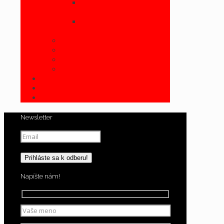
Dámske kotníkové čižmy-
nízke
Dámske kotníkové čižmy-
podpätky
Dámske lodičky
Dámske spoločenské sandálky
KABELKY
Výpredaj dámskej obuvi
DETSKÁ OBUV
PÁNSKA KOLEKCIA
STAROSTLIVOSŤ O OBUV A DOPLNKY
Newsletter
Napíšte nám!