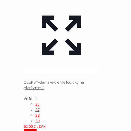
OLEKSY-dámske čierne lodičky na
platforme G
Veľkosť
35
37
38
39
62.00
€
s DPH