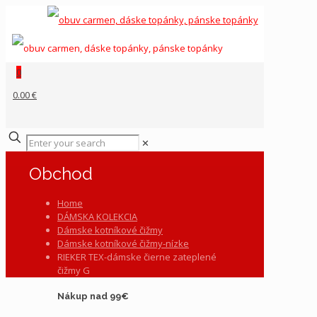
0
0.00 €
✕
Obchod
Home
DÁMSKA KOLEKCIA
Dámske kotníkové čižmy
Dámske kotníkové čižmy-nízke
RIEKER TEX-dámske čierne zateplené
čižmy G
Nákup nad 99€