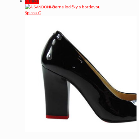
V zľave