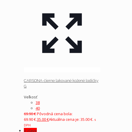
CARSONA-čierne lakované kožené lodičky
G
Veľkosť
38
40
69.90
€
Pôvodná cena bola:
69.90 €.
35.00
€
Aktuálna cena je: 35.00 €.
s
DPH
V zľave