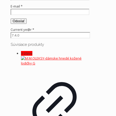
E-mail
*
Current ye@r
*
Súvisiace produkty
V zľave