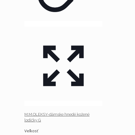
M.M.OLEKSY-dámske hnedé kožené
lodičky G
Veľkosť