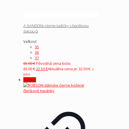
A.SANDONI-čierne lodičky s bordovou
špicou G
Veľkosť
35
36
37
65.00
€
Pôvodná cena bola:
65.00 €.
32.50
€
Aktuálna cena je: 32.50 €.
s
DPH
V zľave