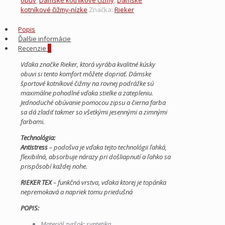
kotníkové čižmy-nízke
Značka:
Rieker
Popis
Ďalšie informácie
Recenzie
0
Vďaka značke Rieker, ktorá vyrába kvalitné kúsky
obuvi si tento komfort môžete dopriať. Dámske
športové kotníkové čižmy na rovnej podrážke sú
maximálne pohodlné vďaka stielke a zatepleniu.
Jednoduché obúvanie pomocou zipsu a čierna farba
sa dá zladiť takmer so všetkými jesennými a zimnými
farbami.
Technológia:
Antistress
– podošva je vďaka tejto technológii ľahká,
flexibilná, absorbuje nárazy pri došliapnutí a ľahko sa
prispôsobí každej nohe.
RIEKER TEX
– funkčná vrstva, vďaka ktorej je topánka
nepremokavá a napriek tomu priedušná
POPIS:
Materiál zvršok: syntetika