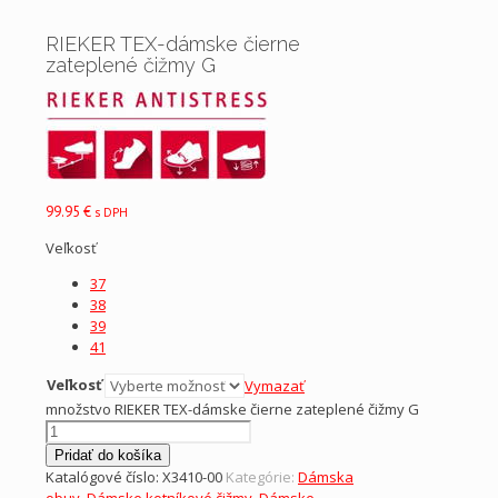
RIEKER TEX-dámske čierne
zateplené čižmy G
99.95
€
s DPH
Veľkosť
37
38
39
41
Veľkosť
Vymazať
množstvo RIEKER TEX-dámske čierne zateplené čižmy G
Pridať do košíka
Katalógové číslo:
X3410-00
Kategórie:
Dámska
obuv
,
Dámske kotníkové čižmy
,
Dámske