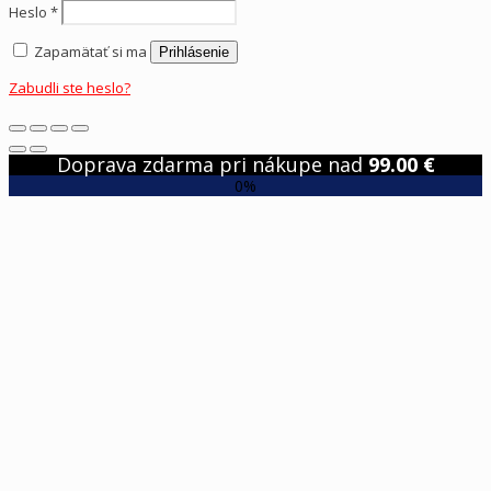
Heslo
*
Zapamätať si ma
Prihlásenie
Zabudli ste heslo?
Doprava zdarma pri nákupe nad
99.00
€
0%