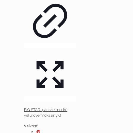
BIG STAR-pánske modré
velúrové mokasíny G
Veľkosť
45