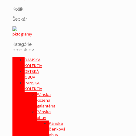
Košík
Šepkár
Kategórie
produktov
DÁMSKA
KOLEKCIA
DETSKÁ
OBUV
PÁNSKA
KOLEKCIA
Pánska
kožená
galantéria
Pánska
obuv
Pánska
členková
obuv