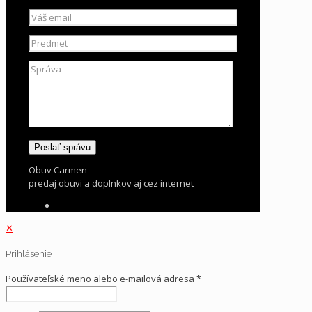
Obuv Carmen
predaj obuvi a doplnkov aj cez internet
✕
Prihlásenie
Používateľské meno alebo e-mailová adresa
*