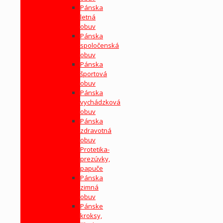
Pánska
letná
obuv
Pánska
spoločenská
obuv
Pánska
športová
obuv
Pánska
vychádzková
obuv
Pánska
zdravotná
obuv
Protetika-
prezúvky,
papuče
Pánska
zimná
obuv
Pánske
kroksy,