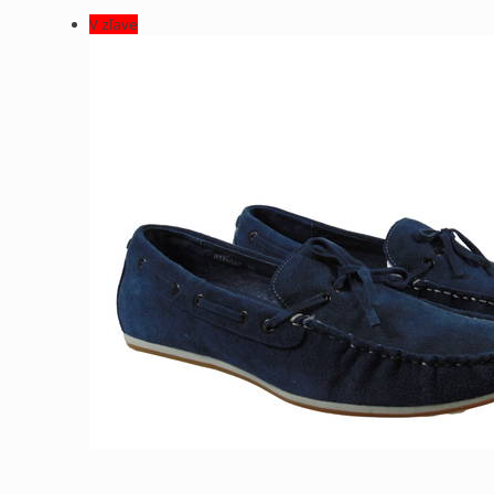
V zľave