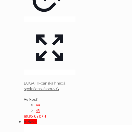
BUGATTI-pánska hnedá
spoločenská obuv G
Veľkosť
44
45
89.95
€
s DPH
V zľave