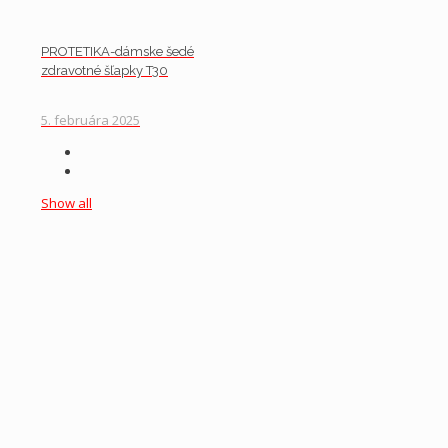
PROTETIKA-dámske šedé
zdravotné šľapky T30
5. februára 2025
Show all