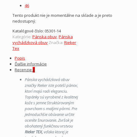
46
Tento produkt nie je momentálne na sklade a je preto
nedostupný.
Katalógové číslo:
05301-14
Kategórie:
Pánska obuv
,
Pánska
vychádzková obuv
Značka:
Rieker
Tex
Popis
Ďalšie informácie
Recenzie
0
Pánska vychádzková obuv
značky Rieker iste poteší pánov,
ktorí majú radi eleganciu.
Topánky sú vyrobené z kvalitnej
kože s jemne štruktúrovaným
povrchom s malými pórmi. Pre
jednoduchšie obúvanie určite
oceníte šnurovanie. Zvršok je
obohatený funkčnou vrstvou
Rieker TEX,
vďaka ktorej je