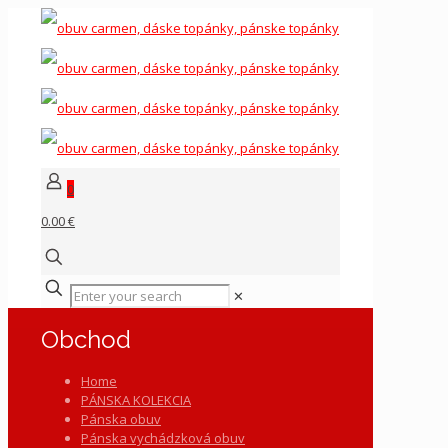
0
0.00 €
✕
Obchod
Home
PÁNSKA KOLEKCIA
Pánska obuv
Pánska vychádzková obuv