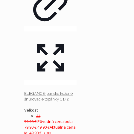
ELEGANCE-pánske kožené
šnurovacie topánky G1/2
Veľkosť
44
79.90
€
Pôvodná cena bola:
79.90 €.
49.90
€
Aktuálna cena
je: 49.90 €.
s DPH