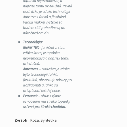
topánka nepremokavá, a
napriek tomu priedušná. Pevná
podrážka je vďaka technológii
Antistress ľahká a flexibilná.
Vďaka mäkkej výstelke sa
budete cítiť pohodlne aj po
náročnejšom dni.
Technológia:
Rieker TEX
– funkčná vrstva,
vďaka ktorej je topánka
nepremokavá a napriek tomu
priedušná.
Antistress
– podošva je vďaka
tejto technológii ľahká,
flexibilná, absorbuje nárazy pri
došliapnutí a ľahko sa
prispôsobí každej nohe.
Extraweit
– obuv s týmto
označením má stielku topánky
určenú
pre široké chodidlo.
Zvršok
Koža, Syntetika