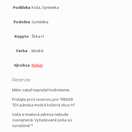
Podšívka
Koža, Syntetika
Podošva
Syntetika
Kopyto
Šírka H
Farba
Modrá
Výrobca
Rieker
Recenzie
Nikto zatiaľ nepridal hodnotenie.
Pridajte prvú recenziu pre “RIEKER
TEX-pánska modrá kožená obuv H”
Vaša e-mailová adresa nebude
zverejnená.
Vyžadované polia sú
označené
*