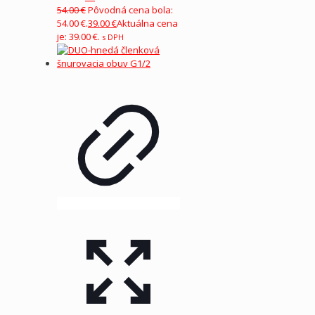
54.00
€
Pôvodná cena bola:
54.00 €.
39.00
€
Aktuálna cena
je: 39.00 €.
s DPH