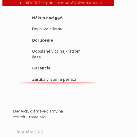
RIEKER TEX-pánska modrá kožená obuv H
Nákup nad 99€
Doprava zdarma
Doručenie
Odoslané v čo najkratšom
čase
Garancia
Záruka vrátenia peňazí
TAMARIS-dámske čižmy na
podpätku sára M/L
3. februára 2025