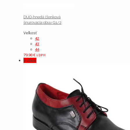
DUO-hnedá členková
šnurovacia obuv G1/2
Veľkosť
42
43
44
79.90
€
s DPH
V zľave