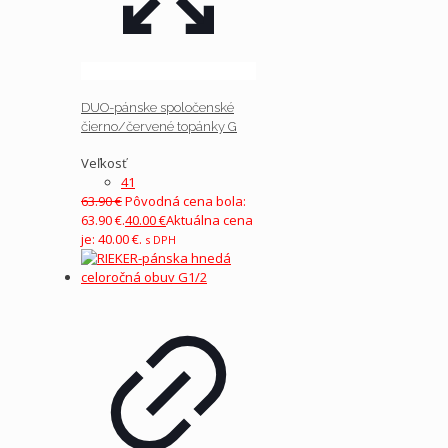
DUO-pánske spoločenské
čierno/červené topánky G
Veľkosť
41
63.90
€
Pôvodná cena bola:
63.90 €.
40.00
€
Aktuálna cena
je: 40.00 €.
s DPH