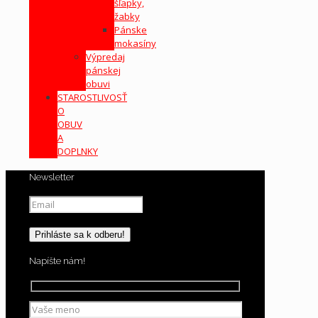
šľapky,
žabky
Pánske
mokasíny
Výpredaj
pánskej
obuvi
STAROSTLIVOSŤ
O
OBUV
A
DOPLNKY
Newsletter
Napíšte nám!