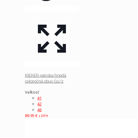
RIEKER-pánska hnedá
celoročná obuv G1/2
Veľkosť
41
42
46
89.95
€
s DPH